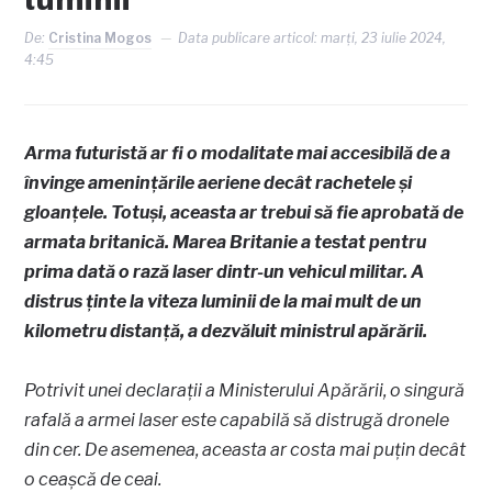
De:
Cristina Mogos
Data publicare articol:
marți, 23 iulie 2024,
4:45
Arma futuristă ar fi o modalitate mai accesibilă de a
învinge amenințările aeriene decât rachetele și
gloanțele. Totuși, aceasta ar trebui să fie aprobată de
armata britanică. Marea Britanie a testat pentru
prima dată o rază laser dintr-un vehicul militar. A
distrus ținte la viteza luminii de la mai mult de un
kilometru distanță, a dezvăluit ministrul apărării.
Potrivit unei declarații a Ministerului Apărării, o singură
rafală a armei laser este capabilă să distrugă dronele
din cer. De asemenea, aceasta ar costa mai puțin decât
o ceașcă de ceai.