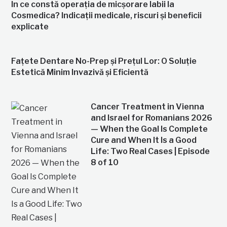
În ce constă operația de micșorare labii la
Cosmedica? Indicații medicale, riscuri și beneficii
explicate
Fațete Dentare No-Prep și Prețul Lor: O Soluție
Estetică Minim Invazivă și Eficientă
Cancer Treatment in Vienna
and Israel for Romanians 2026
— When the Goal Is Complete
Cure and When It Is a Good
Life: Two Real Cases | Episode
8 of 10