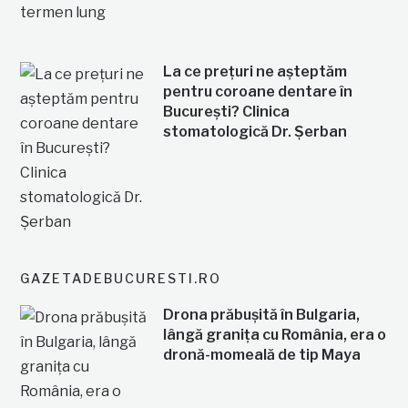
La ce prețuri ne așteptăm
pentru coroane dentare în
București? Clinica
stomatologică Dr. Șerban
GAZETADEBUCURESTI.RO
Drona prăbușită în Bulgaria,
lângă granița cu România, era o
dronă-momeală de tip Maya