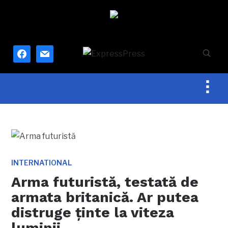
facebook
mail
Togg
sideb
&
navig
INTERNATIONAL
Arma futuristă, testată de
armata britanică. Ar putea
distruge ținte la viteza
luminii