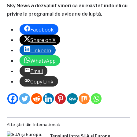
Sky News a dezvăluit vineri că au existat îndoieli cu
privire la programul de avioane de luptă.
Facebook
Share on X
LinkedIn
WhatsApp
Email
Copy Link
Alte știri din International:
Tensiuni între SUA și Europa.