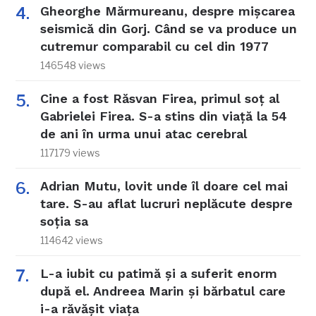
Gheorghe Mărmureanu, despre mișcarea
seismică din Gorj. Când se va produce un
cutremur comparabil cu cel din 1977
146548 views
Cine a fost Răsvan Firea, primul soț al
Gabrielei Firea. S-a stins din viață la 54
de ani în urma unui atac cerebral
117179 views
Adrian Mutu, lovit unde îl doare cel mai
tare. S-au aflat lucruri neplăcute despre
soția sa
114642 views
L-a iubit cu patimă și a suferit enorm
după el. Andreea Marin și bărbatul care
i-a răvășit viața