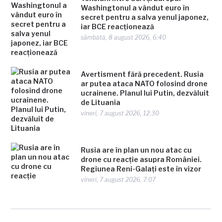
Washingtonul a vândut euro în
secret pentru a salva yenul japonez,
iar BCE reacționează
sâmbătă, 8 august 2026, 6:40
Avertisment fără precedent. Rusia
ar putea ataca NATO folosind drone
ucrainene. Planul lui Putin, dezvăluit
de Lituania
vineri, 7 august 2026, 12:30
Rusia are în plan un nou atac cu
drone cu reacție asupra României.
Regiunea Reni-Galați este în vizor
vineri, 7 august 2026, 7:07