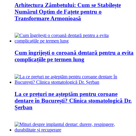
Arhitectura Zâmbetului: Cum se Stabilește
Numărul Optim de Fațete pentru o
Transformare Armonioasă
Cum îngrijești o coroană dentară pentru a evita
complicațiile pe termen lung
La ce prețuri ne așteptăm pentru coroane
dentare în București? Clinica stomatologică Dr.
Șerban