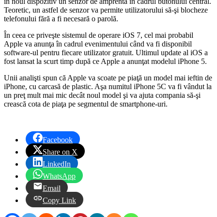
în noul dispozitiv un senzor de amprentă în cadrul butonului central.
Teoretic, un astfel de senzor va permite utilizatorului să-şi blocheze
telefonului fără a fi necesară o parolă.
În ceea ce priveşte sistemul de operare iOS 7, cel mai probabil
Apple va anunţa în cadrul evenimentului când va fi disponibil
software-ul pentru fiecare utilizator gratuit. Ultimul update al iOS a
fost lansat la scurt timp după ce Apple a anunţat modelul iPhone 5.
Unii analişti spun că Apple va scoate pe piaţă un model mai ieftin de
iPhone, cu carcasă de plastic. Aşa numitul iPhone 5C va fi vândut la
un preţ mult mai mic decât noul model şi va ajuta compania să-şi
crească cota de piaţa pe segmentul de smartphone-uri.
Facebook
Share on X
LinkedIn
WhatsApp
Email
Copy Link