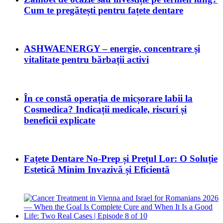
Cum te pregătești pentru fațete dentare
ASHWAENERGY – energie, concentrare și
vitalitate pentru bărbații activi
În ce constă operația de micșorare labii la
Cosmedica? Indicații medicale, riscuri și
beneficii explicate
Fațete Dentare No-Prep și Prețul Lor: O Soluție
Estetică Minim Invazivă și Eficientă