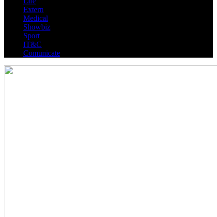
Life
Extern
Medical
Showbiz
Sport
IT&C
Comunicate