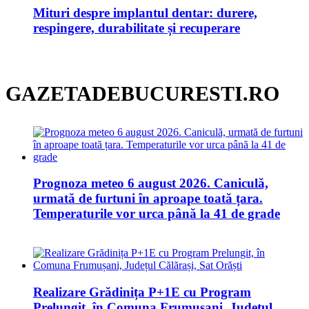
Mituri despre implantul dentar: durere,
respingere, durabilitate și recuperare
GAZETADEBUCURESTI.RO
Prognoza meteo 6 august 2026. Caniculă,
urmată de furtuni în aproape toată țara.
Temperaturile vor urca până la 41 de grade
Realizare Grădinița P+1E cu Program
Prelungit, în Comuna Frumușani, Județul