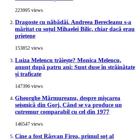
223995 views
Dragoste cu năbădăi. Andreea Berecleanu s-a
măritat cu soțul Mihaelei Bilic, chiar dacă erau
prietene
153852 views
Luiza Melencu trăiește? Monica Melencu,
anunț după patru ani: Sunt duse în străinătate
și traficate
147396 views
Gheorghe Mărmureanu, despre mișcarea
seismică din Gorj. Când se va produce un
cutremur comparabil cu cel din 1977
146547 views
Cine a fost Răsvan Firea, primul soț al