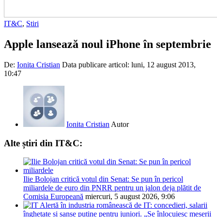
IT&C
,
Stiri
Apple lansează noul iPhone în septembrie
De:
Ionita Cristian
Data publicare articol:
luni, 12 august 2013,
10:47
Ionita Cristian
Autor
Alte știri din IT&C:
Ilie Bolojan critică votul din Senat: Se pun în pericol
miliardele de euro din PNRR pentru un jalon deja plătit de
Comisia Europeană
miercuri, 5 august 2026, 9:06
Alertă în industria românească de IT: concedieri, salarii
înghețate și șanse puține pentru juniori. „Se înlocuiesc meserii