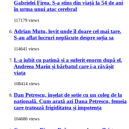
Gabrielei Firea. S-a stins din viață la 54 de ani
în urma unui atac cerebral
117179 views
Adrian Mutu, lovit unde îl doare cel mai tare.
S-au aflat lucruri neplăcute despre soția sa
114641 views
L-a iubit cu patimă și a suferit enorm după el.
Andreea Marin și bărbatul care i-a răvășit
viața
108414 views
Dan Petrescu, înșelat de soție cu un coleg de la
națională. Cum arată azi Dana Petrescu, femeia
care tratează frigiditatea și impotența
104686 views