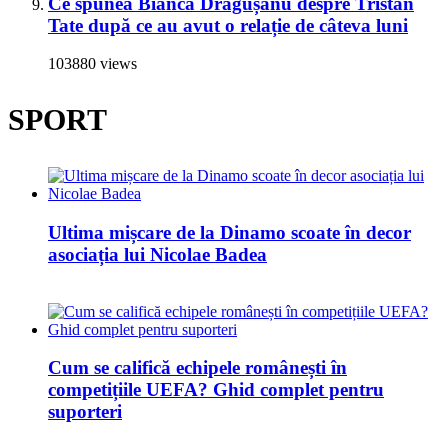
Ce spunea Bianca Drăgușanu despre Tristan
Tate după ce au avut o relație de câteva luni
103880 views
SPORT
Ultima mișcare de la Dinamo scoate în decor
asociația lui Nicolae Badea
Cum se califică echipele românești în
competițiile UEFA? Ghid complet pentru
suporteri