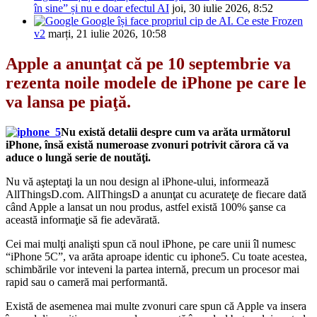
în sine” și nu e doar efectul AI
joi, 30 iulie 2026, 8:52
Google își face propriul cip de AI. Ce este Frozen
v2
marți, 21 iulie 2026, 10:58
Apple a anunţat că pe 10 septembrie va
rezenta noile modele de iPhone pe care le
va lansa pe piaţă.
Nu există detalii despre cum va arăta următorul
iPhone, însă există numeroase zvonuri potrivit cărora că va
aduce o lungă serie de noutăţi.
Nu vă aşteptaţi la un nou design al iPhone-ului, informează
AllThingsD.com. AllThingsD a anunţat cu acurateţe de fiecare dată
când Apple a lansat un nou produs, astfel există 100% şanse ca
această informaţie să fie adevărată.
Cei mai mulţi analişti spun că noul iPhone, pe care unii îl numesc
“iPhone 5C”, va arăta aproape identic cu iphone5. Cu toate acestea,
schimbările vor inteveni la partea internă, precum un procesor mai
rapid sau o cameră mai performantă.
Există de asemenea mai multe zvonuri care spun că Apple va insera