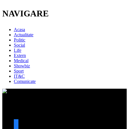
NAVIGARE
Acasa
Actualitate
Politic
Social
Life
Extern
Medical
Showbiz
Sport
IT&C
Comunicate
URMARESTE-NE
facebook