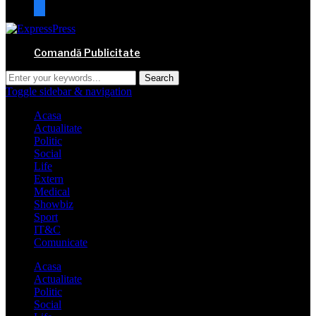
mail
Comandă Publicitate
Toggle sidebar & navigation
Acasa
Actualitate
Politic
Social
Life
Extern
Medical
Showbiz
Sport
IT&C
Comunicate
Acasa
Actualitate
Politic
Social