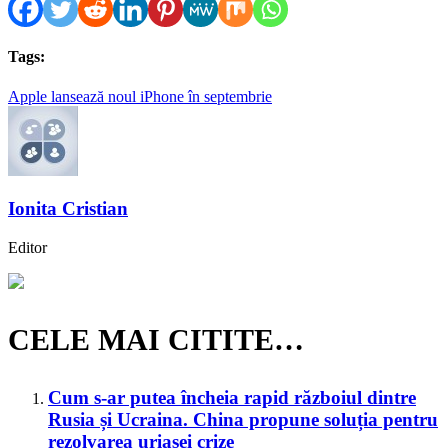
Tags:
Apple lansează noul iPhone în septembrie
Ionita Cristian
Editor
CELE MAI CITITE…
Cum s-ar putea încheia rapid războiul dintre
Rusia și Ucraina. China propune soluția pentru
rezolvarea uriașei crize