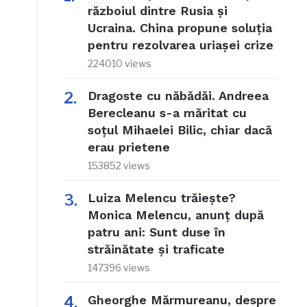
războiul dintre Rusia și
Ucraina. China propune soluția
pentru rezolvarea uriașei crize
224010 views
Dragoste cu năbădăi. Andreea
Berecleanu s-a măritat cu
soțul Mihaelei Bilic, chiar dacă
erau prietene
153852 views
Luiza Melencu trăiește?
Monica Melencu, anunț după
patru ani: Sunt duse în
străinătate și traficate
147396 views
Gheorghe Mărmureanu, despre