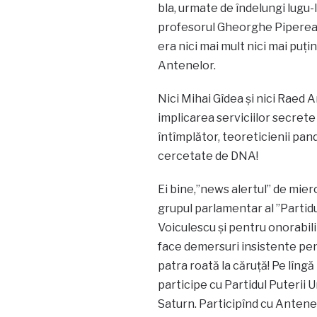
bla, urmate de îndelungi lugu-
profesorul Gheorghe Piperea,
era nici mai mult nici mai puți
Antenelor.
Nici Mihai Gîdea și nici Raed A
implicarea serviciilor secret
întîmplător, teoreticienii pand
cercetate de DNA!
Ei bine,”news alertul” de mier
grupul parlamentar al ”Partid
Voiculescu și pentru onorabil
face demersuri insistente pent
patra roată la căruță! Pe lîngă
participe cu Partidul Puterii Um
Saturn. Participînd cu Antenel