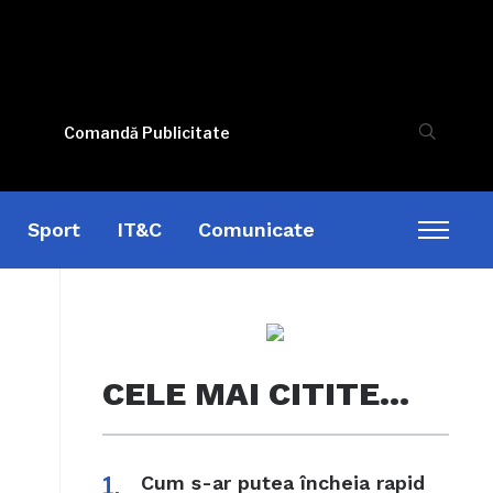
Comandă Publicitate
Sport
IT&C
Comunicate
Toggl
sideb
&
naviga
CELE MAI CITITE…
Cum s-ar putea încheia rapid