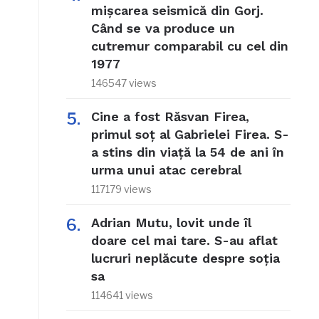
mișcarea seismică din Gorj.
Când se va produce un
cutremur comparabil cu cel din
1977
146547 views
Cine a fost Răsvan Firea,
primul soț al Gabrielei Firea. S-
a stins din viață la 54 de ani în
urma unui atac cerebral
117179 views
ă
Adrian Mutu, lovit unde îl
doare cel mai tare. S-au aflat
lucruri neplăcute despre soția
sa
114641 views