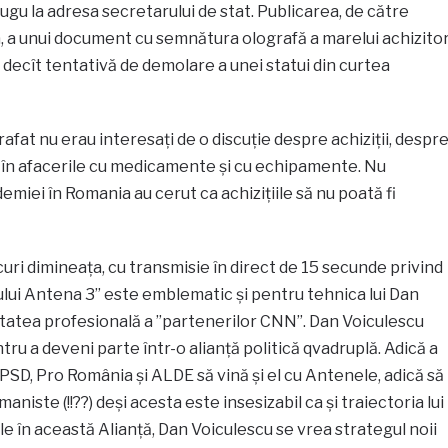
lugu la adresa secretarului de stat. Publicarea, de către
 a unui document cu semnătura olografă a marelui achizito
n decît tentativă de demolare a unei statui din curtea
rafat nu erau interesați de o discuție despre achiziții, despr
e în afacerile cu medicamente și cu echipamente. Nu
emiei în Romania au cerut ca achizițiile să nu poată fi
curi dimineața, cu transmisie în direct de 15 secunde privind
ului Antena 3” este emblematic și pentru tehnica lui Dan
itatea profesională a ”partenerilor CNN”. Dan Voiculescu
ru a deveni parte într-o alianță politică qvadruplă. Adică a
 PSD, Pro România și ALDE să vină și el cu Antenele, adică să
aniste (!!??) deși acesta este insesizabil ca și traiectoria lui
e în această Alianță, Dan Voiculescu se vrea strategul noii