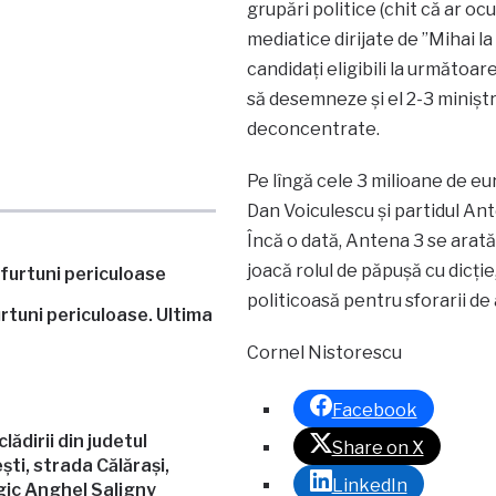
grupări politice (chit că ar ocu
mediatice dirijate de ”Mihai l
candidați eligibili la următoare
să desemneze și el 2-3 miniștri,
deconcentrate.
Pe lîngă cele 3 milioane de eu
Dan Voiculescu și partidul Ante
Încă o dată, Antena 3 se arată 
joacă rolul de păpușă cu dicție
politicoasă pentru sforarii de
rtuni periculoase. Ultima
Cornel Nistorescu
Facebook
ădirii din judetul
Share on X
ști, strada Călărași,
LinkedIn
gic Anghel Saligny