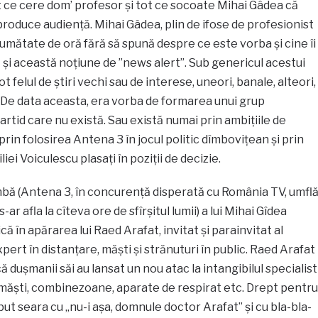
t ce cere dom’ profesor și tot ce socoate Mihai Gâdea că
produce audiență. Mihai Gâdea, plin de ifose de profesionist
jumătate de oră fără să spună despre ce este vorba și cine îi
înă și această noțiune de ”news alert”. Sub genericul acestui
t felul de știri vechi sau de interese, uneori, banale, alteori,
. De data aceasta, era vorba de formarea unui grup
rtid care nu există. Sau există numai prin ambițiile de
prin folosirea Antena 3 în jocul politic dîmbovițean și prin
iliei Voiculescu plasați în poziții de decizie.
bă (Antena 3, în concurență disperată cu România TV, umfl
s-ar afla la cîteva ore de sfîrșitul lumii) a lui Mihai Gîdea
că în apărarea lui Raed Arafat, invitat și parainvitat al
xpert în distanțare, măști și strănuturi în public. Raed Arafat
 dușmanii săi au lansat un nou atac la intangibilul specialist
ri, măști, combinezoane, aparate de respirat etc. Drept pentru
t seara cu „nu-i așa, domnule doctor Arafat” și cu bla-bla-