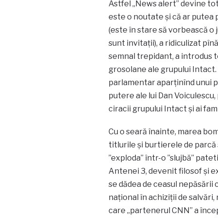
Astfel „News alert” devine to
este o noutate și că ar putea 
(este în stare să vorbească o 
sunt invitații), a ridiculizat p
semnal trepidant, a introdus to
grosolane ale grupului Intact
parlamentar aparținînd unui pa
putere ale lui Dan Voiculescu, 
ciracii grupului Intact și ai fam
Cu o seară înainte, marea bom
titlurile și burtierele de parcă 
”exploda” într-o ”slujbă” pateti
Antenei 3, devenit filosof și e
se dădea de ceasul nepăsării că
național în achiziții de salvă
care „partenerul CNN” a începu