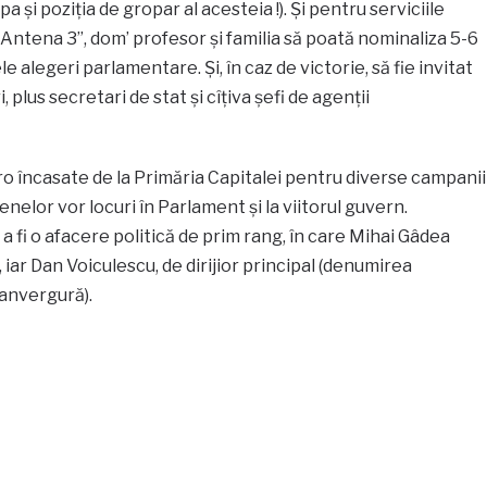
pa și poziția de gropar al acesteia !). Și pentru serviciile
a Antena 3”, dom’ profesor și familia să poată nominaliza 5-6
le alegeri parlamentare. Și, în caz de victorie, să fie invitat
 plus secretari de stat și cîțiva șefi de agenții
ro încasate de la Primăria Capitalei pentru diverse campani
nelor vor locuri în Parlament și la viitorul guvern.
a fi o afacere politică de prim rang, în care Mihai Gâdea
, iar Dan Voiculescu, de dirijior principal (denumirea
 anvergură).