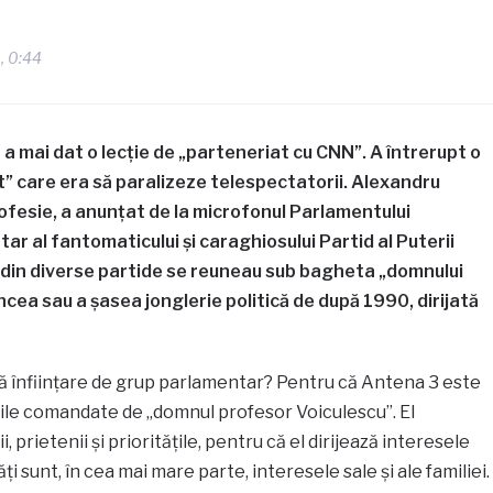
0, 0:44
a mai dat o lecție de „parteneriat cu CNN”. A întrerupt o
t” care era să paralizeze telespectatorii. Alexandru
rofesie, a anunțat de la microfonul Parlamentului
ar al fantomaticului și caraghiosului Partid al Puterii
i din diverse partide se reuneau sub bagheta „domnului
ncea sau a șasea jonglerie politică de după 1990, dirijată
ă înființare de grup parlamentar? Pentru că Antena 3 este
irile comandate de „domnul profesor Voiculescu”. El
, prietenii și prioritățile, pentru că el dirijează interesele
ăți sunt, în cea mai mare parte, interesele sale și ale familiei.