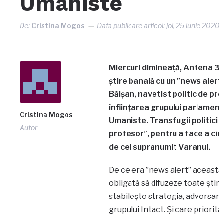
Umaniste
De:
Cristina Mogos
Data publicare articol:
joi, 25 iunie 202
Miercuri dimineață, Antena 3 
știre banală cu un ”news aler
Băișan, navetist politic de p
înființarea grupului parlament
Cristina Mogos
Umaniste. Transfugii politic
Autor
profesor”, pentru a face a ci
de cel supranumit Varanul.
De ce era ”news alert” aceast
obligată să difuzeze toate șt
stabilește strategia, adversarii
grupului Intact. Și care priorit