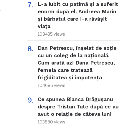
L-a iubit cu patimă și a suferit
enorm după el. Andreea Marin
r
și bărbatul care i-a răvășit
viața
108435 views
e
Dan Petrescu, înșelat de soție
cu un coleg de la națională.
Cum arată azi Dana Petrescu,
femeia care tratează
frigiditatea și impotența
104686 views
Ce spunea Bianca Drăgușanu
despre Tristan Tate după ce au
avut o relație de câteva luni
103880 views