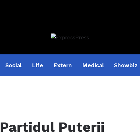
Social
Life
Extern
Medical
Showbiz
Partidul Puterii