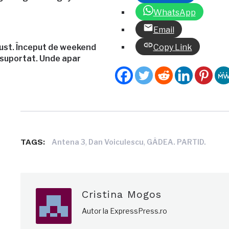
WhatsApp
Email
ust. Început de weekend
Copy Link
 suportat. Unde apar
TAGS:
,
,
Antena 3
Dan Voiculescu
GÂDEA. PARTID.
Cristina Mogos
Autor la ExpressPress.ro