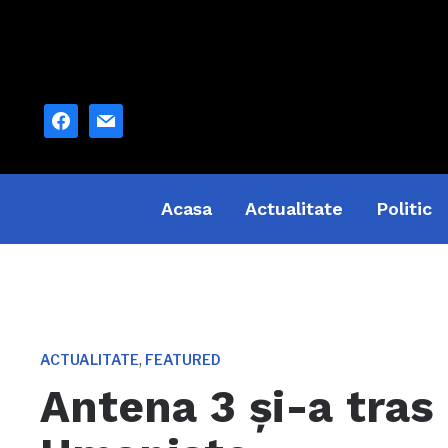
facebook
mail
Acasa
Actualitate
Politic
,
ACTUALITATE
FEATURED
Antena 3 și-a tras 