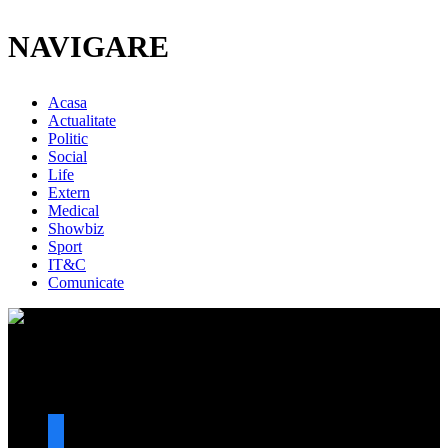
NAVIGARE
Acasa
Actualitate
Politic
Social
Life
Extern
Medical
Showbiz
Sport
IT&C
Comunicate
URMARESTE-NE
facebook