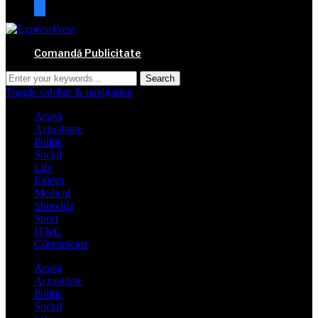
mail
Comandă Publicitate
Toggle sidebar & navigation
Acasa
Actualitate
Politic
Social
Life
Extern
Medical
Showbiz
Sport
IT&C
Comunicate
Acasa
Actualitate
Politic
Social