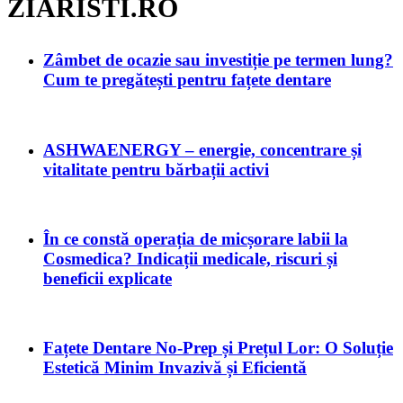
ZIARISTI.RO
Zâmbet de ocazie sau investiție pe termen lung?
Cum te pregătești pentru fațete dentare
ASHWAENERGY – energie, concentrare și
vitalitate pentru bărbații activi
În ce constă operația de micșorare labii la
Cosmedica? Indicații medicale, riscuri și
beneficii explicate
Fațete Dentare No-Prep și Prețul Lor: O Soluție
Estetică Minim Invazivă și Eficientă