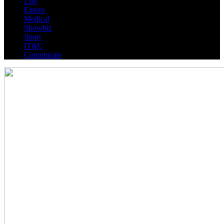
Life
Extern
Medical
Showbiz
Sport
IT&C
Comunicate