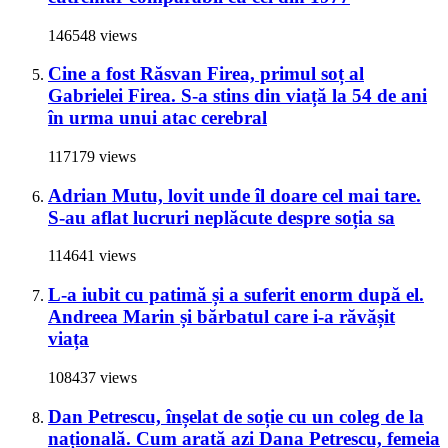
146548 views
Cine a fost Răsvan Firea, primul soț al
Gabrielei Firea. S-a stins din viață la 54 de ani
în urma unui atac cerebral
117179 views
Adrian Mutu, lovit unde îl doare cel mai tare.
S-au aflat lucruri neplăcute despre soția sa
114641 views
L-a iubit cu patimă și a suferit enorm după el.
Andreea Marin și bărbatul care i-a răvășit
viața
108437 views
Dan Petrescu, înșelat de soție cu un coleg de la
națională. Cum arată azi Dana Petrescu, femeia