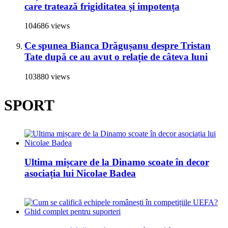
care tratează frigiditatea și impotența
104686 views
Ce spunea Bianca Drăgușanu despre Tristan
Tate după ce au avut o relație de câteva luni
103880 views
SPORT
Ultima mișcare de la Dinamo scoate în decor
asociația lui Nicolae Badea