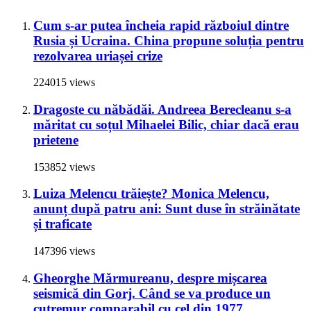
Cum s-ar putea încheia rapid războiul dintre
Rusia și Ucraina. China propune soluția pentru
rezolvarea uriașei crize
224015 views
Dragoste cu năbădăi. Andreea Berecleanu s-a
măritat cu soțul Mihaelei Bilic, chiar dacă erau
prietene
153852 views
Luiza Melencu trăiește? Monica Melencu,
anunț după patru ani: Sunt duse în străinătate
și traficate
147396 views
Gheorghe Mărmureanu, despre mișcarea
seismică din Gorj. Când se va produce un
cutremur comparabil cu cel din 1977