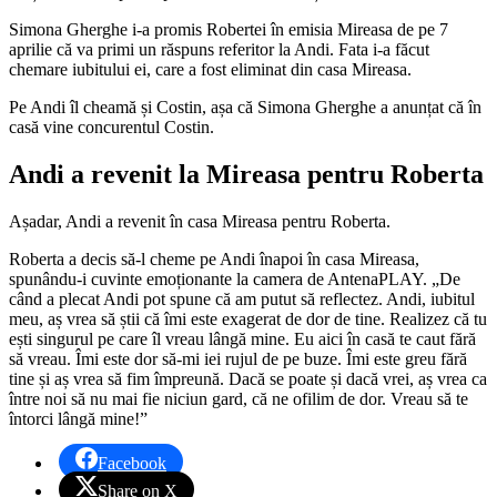
Simona Gherghe i-a promis Robertei în emisia Mireasa de pe 7
aprilie că va primi un răspuns referitor la Andi. Fata i-a făcut
chemare iubitului ei, care a fost eliminat din casa Mireasa.
Pe Andi îl cheamă și Costin, așa că Simona Gherghe a anunțat că în
casă vine concurentul Costin.
Andi a revenit la Mireasa pentru Roberta
Așadar, Andi a revenit în casa Mireasa pentru Roberta.
Roberta a decis să-l cheme pe Andi înapoi în casa Mireasa,
spunându-i cuvinte emoționante la camera de AntenaPLAY. „De
când a plecat Andi pot spune că am putut să reflectez. Andi, iubitul
meu, aș vrea să știi că îmi este exagerat de dor de tine. Realizez că tu
ești singurul pe care îl vreau lângă mine. Eu aici în casă te caut fără
să vreau. Îmi este dor să-mi iei rujul de pe buze. Îmi este greu fără
tine și aș vrea să fim împreună. Dacă se poate și dacă vrei, aș vrea ca
între noi să nu mai fie niciun gard, că ne ofilim de dor. Vreau să te
întorci lângă mine!”
Facebook
Share on X