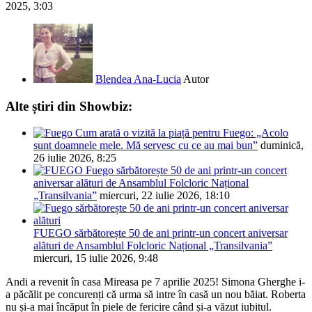
2025, 3:03
Blendea Ana-Lucia
Autor
Alte știri din Showbiz:
Cum arată o vizită la piață pentru Fuego: „Acolo
sunt doamnele mele. Mă servesc cu ce au mai bun”
duminică,
26 iulie 2026, 8:25
Fuego sărbătorește 50 de ani printr-un concert
aniversar alături de Ansamblul Folcloric Național
„Transilvania”
miercuri, 22 iulie 2026, 18:10
FUEGO sărbătorește 50 de ani printr-un concert aniversar
alături de Ansamblul Folcloric Național „Transilvania”
miercuri, 15 iulie 2026, 9:48
Andi a revenit în casa Mireasa pe 7 aprilie 2025! Simona Gherghe i-
a păcălit pe concurenți că urma să intre în casă un nou băiat. Roberta
nu și-a mai încăput în piele de fericire când și-a văzut iubitul.