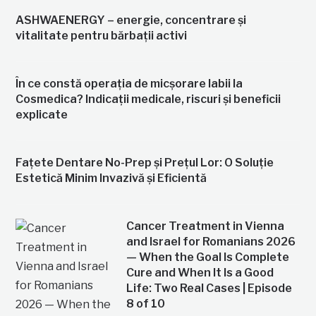
ASHWAENERGY – energie, concentrare și
vitalitate pentru bărbații activi
În ce constă operația de micșorare labii la
Cosmedica? Indicații medicale, riscuri și beneficii
explicate
Fațete Dentare No-Prep și Prețul Lor: O Soluție
Estetică Minim Invazivă și Eficientă
Cancer Treatment in Vienna
and Israel for Romanians 2026
— When the Goal Is Complete
Cure and When It Is a Good
Life: Two Real Cases | Episode
8 of 10