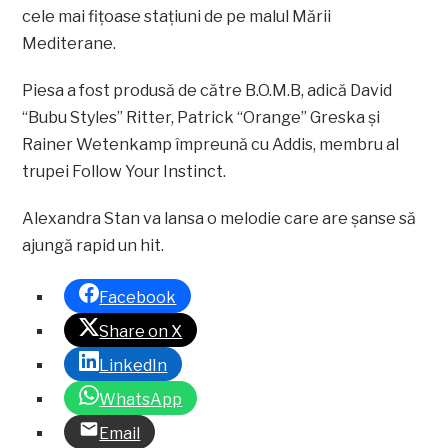
cele mai fiţoase staţiuni de pe malul Mării
Mediterane.
Piesa a fost produsă de către B.O.M.B, adică David
“Bubu Styles” Ritter, Patrick “Orange” Greska şi
Rainer Wetenkamp împreună cu Addis, membru al
trupei Follow Your Instinct.
Alexandra Stan va lansa o melodie care are şanse să
ajungă rapid un hit.
Facebook
Share on X
LinkedIn
WhatsApp
Email