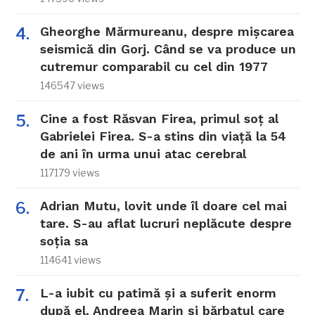
Gheorghe Mărmureanu, despre mișcarea
seismică din Gorj. Când se va produce un
cutremur comparabil cu cel din 1977
146547 views
Cine a fost Răsvan Firea, primul soț al
Gabrielei Firea. S-a stins din viață la 54
de ani în urma unui atac cerebral
117179 views
Adrian Mutu, lovit unde îl doare cel mai
tare. S-au aflat lucruri neplăcute despre
soția sa
114641 views
L-a iubit cu patimă și a suferit enorm
după el. Andreea Marin și bărbatul care