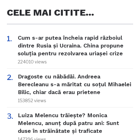
CELE MAI CITITE…
Cum s-ar putea încheia rapid războiul
dintre Rusia și Ucraina. China propune
soluția pentru rezolvarea uriașei crize
224010 views
Dragoste cu năbădăi. Andreea
Berecleanu s-a măritat cu soțul Mihaelei
Bilic, chiar dacă erau prietene
153852 views
Luiza Melencu trăiește? Monica
Melencu, anunț după patru ani: Sunt
duse în străinătate și traficate
147396 views