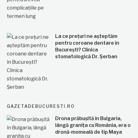
La ce prețuri ne așteptăm
pentru coroane dentare în
București? Clinica
stomatologică Dr. Șerban
GAZETADEBUCURESTI.RO
Drona prăbușită în Bulgaria,
lângă granița cu România, era o
dronă-momeală de tip Maya