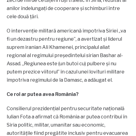
Zeci de mii de cetăţeni ruşi trăiesc în Siria, rezultat al
anilor îndelungaţi de cooperare şi schimburi între
cele două ţări.
O intervenţie militară americană împotriva Siriei „va
fi un dezastru pentru regiune”, a avertizat şi liderul
suprem iranian Ali Khamenei, principalul aliat
regional al regimului preşedintelui sirian Bashar al-
Assad. „Regiunea este (un butoi cu) pulbere şi nu
putem prezice viitorul” în cazul unei lovituri militare
împotriva regimului de la Damasc, a adăugat el.
Ce rol ar putea avea România?
Consilierul prezidenţial pentru securitate naţională
Iulian Fota a afirmat că România ar putea contribui în
Siria politic, militar, umanitar sau economic,
autorităţile fiind pregătite inclusiv pentru evacuarea