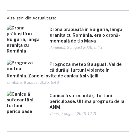
Alte știri din Actualitate:
Drona prăbușită în Bulgaria, lângă
granița cu România, era o dronă-
momeală de tip Maya
duminică, 9 august 2026, 5:43
Prognoza meteo 8 august. Val de
căldură și furtuni violente în
România. Zonele lovite de caniculă și vijelii
sâmbătă, 8 august 2026, 6:48
Caniculă sufocantă și furtuni
periculoase. Ultima prognoză de la
ANM
vineri, 7 august 2026, 12:21