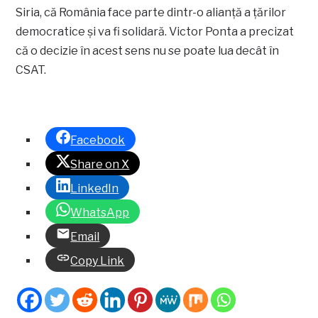
Siria, că România face parte dintr-o alianţă a ţărilor
democratice şi va fi solidară. Victor Ponta a precizat
că o decizie în acest sens nu se poate lua decât în
CSAT.
Facebook
Share on X
LinkedIn
WhatsApp
Email
Copy Link