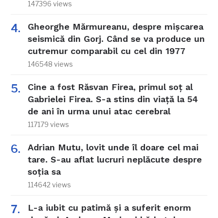
147396 views
Gheorghe Mărmureanu, despre mișcarea
seismică din Gorj. Când se va produce un
cutremur comparabil cu cel din 1977
146548 views
Cine a fost Răsvan Firea, primul soț al
Gabrielei Firea. S-a stins din viață la 54
de ani în urma unui atac cerebral
117179 views
Adrian Mutu, lovit unde îl doare cel mai
tare. S-au aflat lucruri neplăcute despre
soția sa
114642 views
L-a iubit cu patimă și a suferit enorm