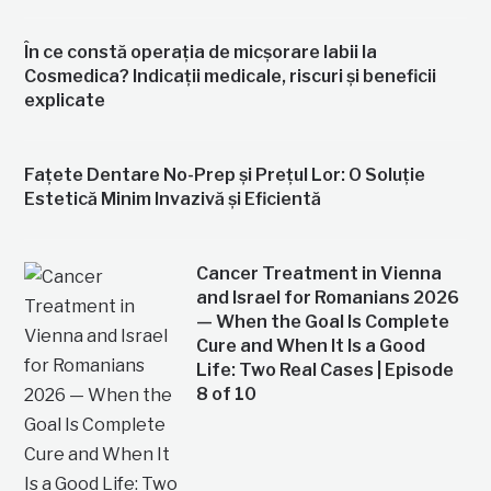
În ce constă operația de micșorare labii la
Cosmedica? Indicații medicale, riscuri și beneficii
explicate
Fațete Dentare No-Prep și Prețul Lor: O Soluție
Estetică Minim Invazivă și Eficientă
Cancer Treatment in Vienna
and Israel for Romanians 2026
— When the Goal Is Complete
Cure and When It Is a Good
Life: Two Real Cases | Episode
8 of 10