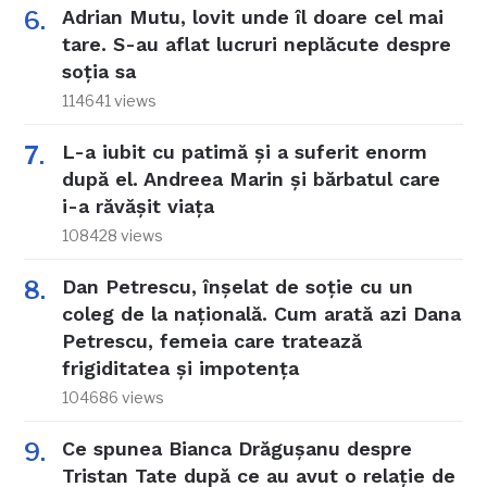
Adrian Mutu, lovit unde îl doare cel mai
tare. S-au aflat lucruri neplăcute despre
soția sa
114641 views
L-a iubit cu patimă și a suferit enorm
după el. Andreea Marin și bărbatul care
i-a răvășit viața
108428 views
Dan Petrescu, înșelat de soție cu un
coleg de la națională. Cum arată azi Dana
Petrescu, femeia care tratează
frigiditatea și impotența
104686 views
Ce spunea Bianca Drăgușanu despre
Tristan Tate după ce au avut o relație de