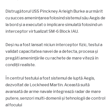
Distrugătorul USS Pinckney Arleigh Burke a urmărit
cu succes amenințarea folosind sistemul său Aegis de
la bord și a executat o implicare simulată folosind un
interceptor virtualizat SM-6 Block IAU.
Deși nu a fost lansat niciun interceptor fizic, testul a
validat capacitatea navei de a detecta, procesa și
pregăti amenințările cu rachete de mare viteză în
condiții realiste.
În centrul testului a fost sistemul de luptă Aegis,
dezvoltat de Lockheed Martin. Această suită
avansată de arme navale integrează radar de mare
putere, senzori multi-domenii și tehnologii de control
al focului