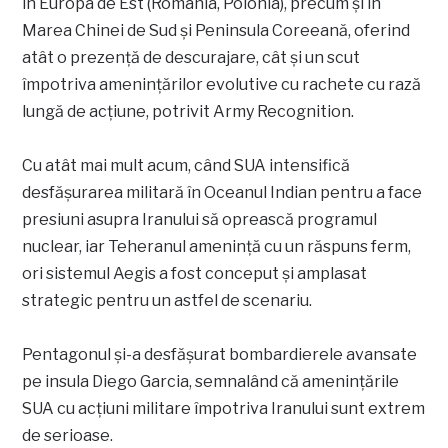
în Europa de Est (România, Polonia), precum și în
Marea Chinei de Sud și Peninsula Coreeană, oferind
atât o prezență de descurajare, cât și un scut
împotriva amenințărilor evolutive cu rachete cu rază
lungă de acțiune, potrivit Army Recognition.
Cu atât mai mult acum, când SUA intensifică
desfășurarea militară în Oceanul Indian pentru a face
presiuni asupra Iranului să oprească programul
nuclear, iar Teheranul amenință cu un răspuns ferm,
ori sistemul Aegis a fost conceput și amplasat
strategic pentru un astfel de scenariu.
Pentagonul și-a desfășurat bombardierele avansate
pe insula Diego Garcia, semnalând că amenințările
SUA cu acțiuni militare împotriva Iranului sunt extrem
de serioase.