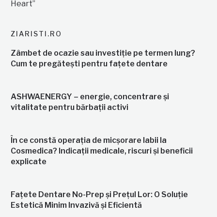
ZIARISTI.RO
Zâmbet de ocazie sau investiție pe termen lung?
Cum te pregătești pentru fațete dentare
ASHWAENERGY – energie, concentrare și
vitalitate pentru bărbații activi
În ce constă operația de micșorare labii la
Cosmedica? Indicații medicale, riscuri și beneficii
explicate
Fațete Dentare No-Prep și Prețul Lor: O Soluție
Estetică Minim Invazivă și Eficientă