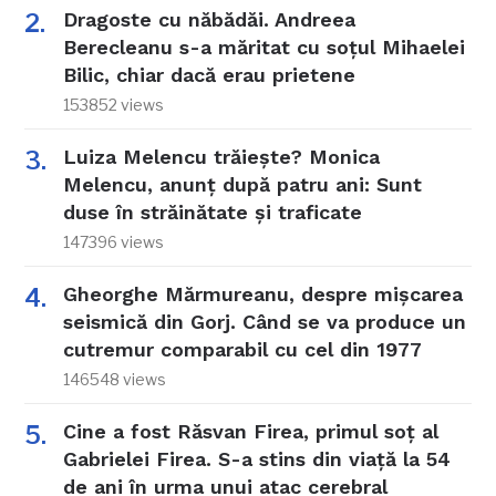
Dragoste cu năbădăi. Andreea
Berecleanu s-a măritat cu soțul Mihaelei
Bilic, chiar dacă erau prietene
153852 views
Luiza Melencu trăiește? Monica
Melencu, anunț după patru ani: Sunt
duse în străinătate și traficate
147396 views
Gheorghe Mărmureanu, despre mișcarea
seismică din Gorj. Când se va produce un
cutremur comparabil cu cel din 1977
146548 views
Cine a fost Răsvan Firea, primul soț al
Gabrielei Firea. S-a stins din viață la 54
de ani în urma unui atac cerebral