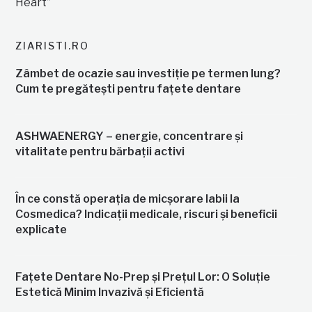
ZIARISTI.RO
Zâmbet de ocazie sau investiție pe termen lung?
Cum te pregătești pentru fațete dentare
ASHWAENERGY – energie, concentrare și
vitalitate pentru bărbații activi
În ce constă operația de micșorare labii la
Cosmedica? Indicații medicale, riscuri și beneficii
explicate
Fațete Dentare No-Prep și Prețul Lor: O Soluție
Estetică Minim Invazivă și Eficientă