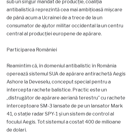
sub un singur mandat de producție, coaliția
antibalistică reprezintă cea mai ambițioasă mișcare
de până acum a Ucrainei de a trece de la un
consumator de ajutor militar occidental la un centru
central al producției europene de apărare.
Participarea României
Reamintim că, în domeniul antibalistic în România
operează sistemul SUA de apărare antirachetă Aegis
Ashore la Deveselu, conceput special pentru a
intercepta rachete balistice. Practic este un
„distrugător de apărare aeriană terestru” cu rachete
interceptoare SM-3 lansate de pe un lansator Mark
41, o stație radar SPY-1 și un sistem de control al
focului Aegis. Tot sistemul a costat 400 de milioane
de dolari.