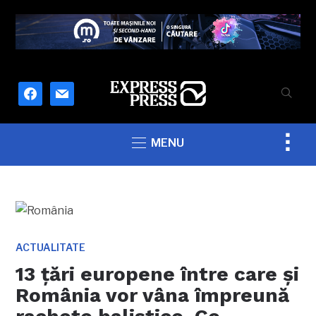
facebook
mail
Togg
MENU
sideb
&
navig
ACTUALITATE
13 țări europene între care și
România vor vâna împreună