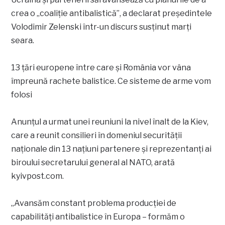
crea o „coaliție antibalistică”, a declarat președintele
Volodimir Zelenski într-un discurs susținut marți
seara.
13 țări europene între care și România vor vâna
împreună rachete balistice. Ce sisteme de arme vom
folosi
Anunțul a urmat unei reuniuni la nivel înalt de la Kiev,
care a reunit consilieri în domeniul securității
naționale din 13 națiuni partenere și reprezentanți ai
biroului secretarului general al NATO, arată
kyivpost.com.
„Avansăm constant problema producției de
capabilități antibalistice în Europa – formăm o