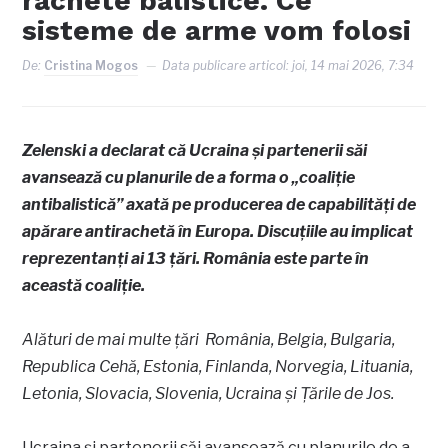
rachete balistice. Ce
sisteme de arme vom folosi
De:
Cristina Mogos
Data publicare articol:
joi, 14 mai 2026, 7:34
Zelenski a declarat că Ucraina și partenerii săi
avansează cu planurile de a forma o „coaliție
antibalistică” axată pe producerea de capabilități de
apărare antirachetă în Europa. Discuțiile au implicat
reprezentanți ai 13 țări. România este parte în
această coaliție.
Alături de mai multe țări România, Belgia, Bulgaria,
Republica Cehă, Estonia, Finlanda, Norvegia, Lituania,
Letonia, Slovacia, Slovenia, Ucraina și Țările de Jos.
Ucraina și partenerii săi avansează cu planurile de a