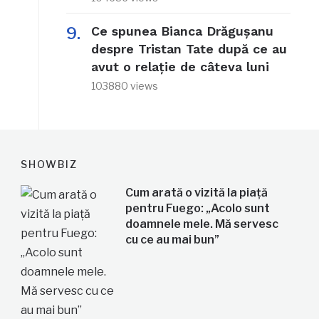
Ce spunea Bianca Drăgușanu
despre Tristan Tate după ce au
avut o relație de câteva luni
103880 views
SHOWBIZ
Cum arată o vizită la piață
pentru Fuego: „Acolo sunt
doamnele mele. Mă servesc
cu ce au mai bun”