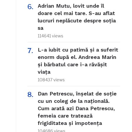
Adrian Mutu, lovit unde îl
doare cel mai tare. S-au aflat
lucruri neplăcute despre soția
sa
114641 views
L-a iubit cu patimă și a suferit
enorm după el. Andreea Marin
și bărbatul care i-a răvășit
viața
108437 views
Dan Petrescu, înșelat de soție
cu un coleg de la națională.
Cum arată azi Dana Petrescu,
femeia care tratează
frigiditatea și impotența
104686 views