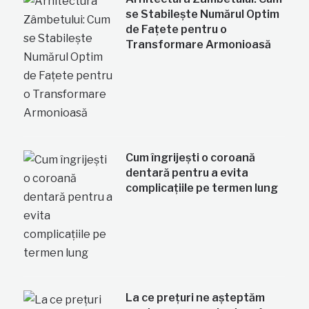
se Stabilește Numărul Optim
de Fațete pentru o
Transformare Armonioasă
Cum îngrijești o coroană
dentară pentru a evita
complicațiile pe termen lung
La ce prețuri ne așteptăm