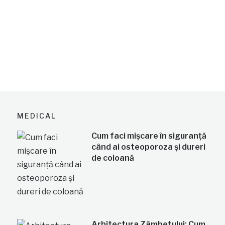
MEDICAL
Cum faci mișcare în siguranță
când ai osteoporoza și dureri
de coloană
Arhitectura Zâmbetului: Cum