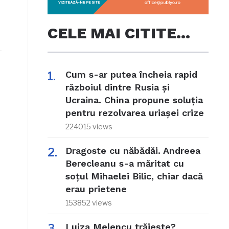
CELE MAI CITITE…
Cum s-ar putea încheia rapid
războiul dintre Rusia și
Ucraina. China propune soluția
pentru rezolvarea uriașei crize
224015 views
Dragoste cu năbădăi. Andreea
Berecleanu s-a măritat cu
soțul Mihaelei Bilic, chiar dacă
erau prietene
153852 views
Luiza Melencu trăiește?