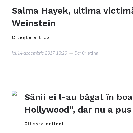
Salma Hayek, ultima victimă
Weinstein
Citește articol
joi, 14 decembrie 2017, 13:29
De:
Cristina
Sânii ei l-au băgat în bo
Hollywood”, dar nu a pus
Citește articol