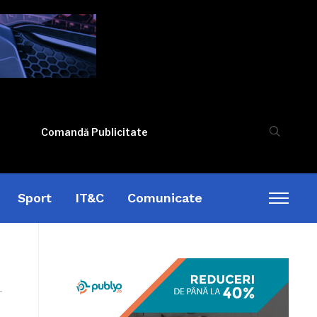
Comandă Publicitate
Sport
IT&C
Comunicate
Toggl
sideb
&
naviga