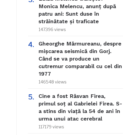
Monica Melencu, anunț după
patru ani: Sunt duse în
străinătate și traficate
147396 views
Gheorghe Mărmureanu, despre
mișcarea seismică din Gorj.
Când se va produce un
cutremur comparabil cu cel din
1977
146548 views
Cine a fost Răsvan Firea,
primul soț al Gabrielei Firea. S-
a stins din viață la 54 de ani în
urma unui atac cerebral
117179 views