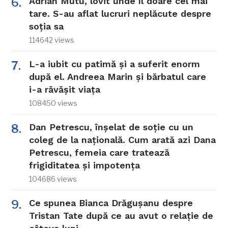
Adrian Mutu, lovit unde îl doare cel mai
tare. S-au aflat lucruri neplăcute despre
soția sa
114642 views
L-a iubit cu patimă și a suferit enorm
după el. Andreea Marin și bărbatul care
i-a răvășit viața
108450 views
Dan Petrescu, înșelat de soție cu un
coleg de la națională. Cum arată azi Dana
Petrescu, femeia care tratează
frigiditatea și impotența
104686 views
Ce spunea Bianca Drăgușanu despre
Tristan Tate după ce au avut o relație de