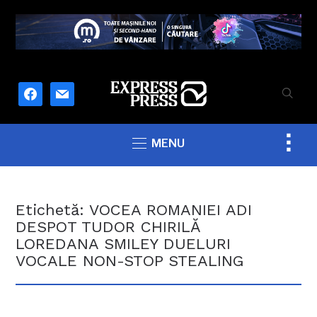
facebook
mail
Togg
MENU
sideb
&
navig
Etichetă:
VOCEA ROMANIEI ADI
DESPOT TUDOR CHIRILĂ
LOREDANA SMILEY DUELURI
VOCALE NON-STOP STEALING