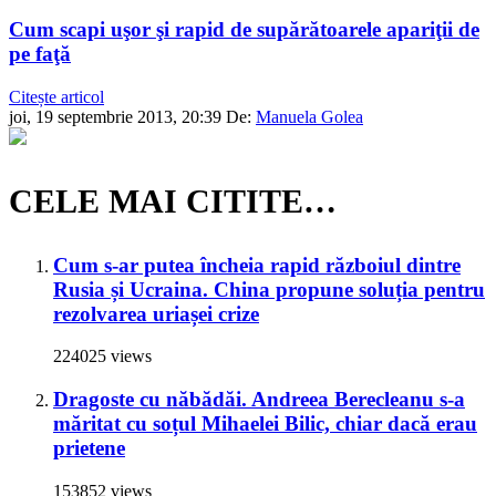
Cum scapi uşor şi rapid de supărătoarele apariţii de
pe faţă
Citește articol
joi, 19 septembrie 2013, 20:39
De:
Manuela Golea
CELE MAI CITITE…
Cum s-ar putea încheia rapid războiul dintre
Rusia și Ucraina. China propune soluția pentru
rezolvarea uriașei crize
224025 views
Dragoste cu năbădăi. Andreea Berecleanu s-a
măritat cu soțul Mihaelei Bilic, chiar dacă erau
prietene
153852 views