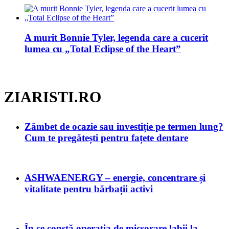
A murit Bonnie Tyler, legenda care a cucerit
lumea cu „Total Eclipse of the Heart”
ZIARISTI.RO
Zâmbet de ocazie sau investiție pe termen lung?
Cum te pregătești pentru fațete dentare
ASHWAENERGY – energie, concentrare și
vitalitate pentru bărbații activi
În ce constă operația de micșorare labii la