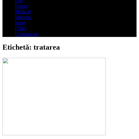
Life
Extern
Medical
Showbiz
Sport
IT&C
Comunicate
Etichetă:
tratarea