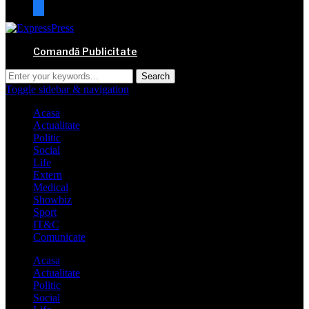
mail
Comandă Publicitate
Toggle sidebar & navigation
Acasa
Actualitate
Politic
Social
Life
Extern
Medical
Showbiz
Sport
IT&C
Comunicate
Acasa
Actualitate
Politic
Social