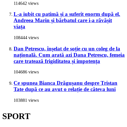
114642 views
L-a iubit cu patimă și a suferit enorm după el.
Andreea Marin și bărbatul care i-a răvășit
viața
108444 views
Dan Petrescu, înșelat de soție cu un coleg de la
națională. Cum arată azi Dana Petrescu, femeia
care tratează frigiditatea și impotența
104686 views
Ce spunea Bianca Drăgușanu despre Tristan
Tate după ce au avut o relație de câteva luni
103881 views
SPORT