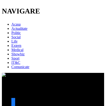
NAVIGARE
Acasa
Actualitate
Politic
Social
Life
Extern
Medical
Showbiz
Sport
IT&C
Comunicate
URMARESTE-NE
facebook