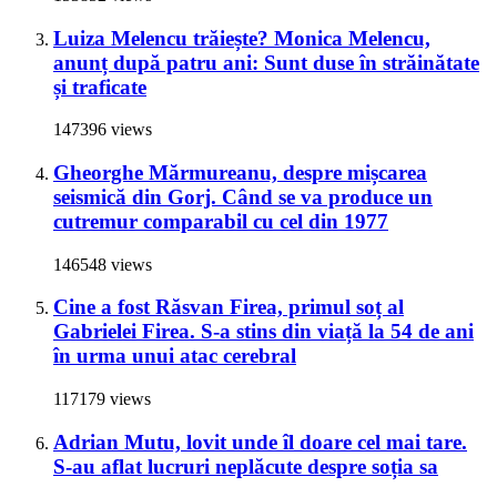
Luiza Melencu trăiește? Monica Melencu,
anunț după patru ani: Sunt duse în străinătate
și traficate
147396 views
Gheorghe Mărmureanu, despre mișcarea
seismică din Gorj. Când se va produce un
cutremur comparabil cu cel din 1977
146548 views
Cine a fost Răsvan Firea, primul soț al
Gabrielei Firea. S-a stins din viață la 54 de ani
în urma unui atac cerebral
117179 views
Adrian Mutu, lovit unde îl doare cel mai tare.
S-au aflat lucruri neplăcute despre soția sa