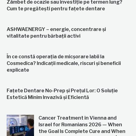
Zâmbet de ocazie sau investiție pe termen lung?
Cum te pregătești pentru fațete dentare
ASHWAENERGY – energie, concentrare și
vitalitate pentru bărbații activi
În ce constă operația de micșorare labii la
Cosmedica? Indicații medicale, riscuri și beneficii
explicate
Fațete Dentare No-Prep și Prețul Lor: O Soluție
Estetică Minim Invazivă și Eficientă
Cancer Treatment in Vienna and
Israel for Romanians 2026 — When
the Goal Is Complete Cure and When