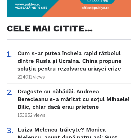
CELE MAI CITITE…
Cum s-ar putea încheia rapid războiul
dintre Rusia și Ucraina. China propune
soluția pentru rezolvarea uriașei crize
224011 views
Dragoste cu năbădăi. Andreea
Berecleanu s-a măritat cu soțul Mihaelei
Bilic, chiar dacă erau prietene
153852 views
Luiza Melencu trăiește? Monica
Melencu, anunț după patru ani: Sunt