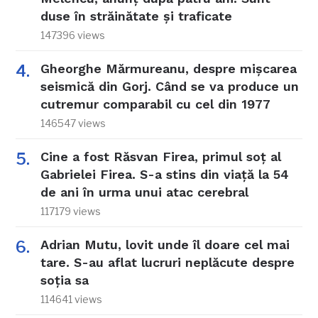
duse în străinătate și traficate
147396 views
Gheorghe Mărmureanu, despre mișcarea
seismică din Gorj. Când se va produce un
cutremur comparabil cu cel din 1977
146547 views
Cine a fost Răsvan Firea, primul soț al
Gabrielei Firea. S-a stins din viață la 54
de ani în urma unui atac cerebral
117179 views
Adrian Mutu, lovit unde îl doare cel mai
tare. S-au aflat lucruri neplăcute despre
soția sa
114641 views