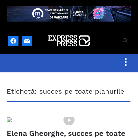
facebook
mail
Togg
sideb
&
navig
Etichetă:
succes pe toate planurile
Elena Gheorghe, succes pe toate