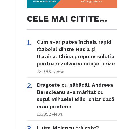
CELE MAI CITITE…
Cum s-ar putea încheia rapid
războiul dintre Rusia și
Ucraina. China propune soluția
pentru rezolvarea uriașei crize
224006 views
Dragoste cu năbădăi. Andreea
Berecleanu s-a măritat cu
soțul Mihaelei Bilic, chiar dacă
erau prietene
153852 views
Luiza Melencu trăiește?