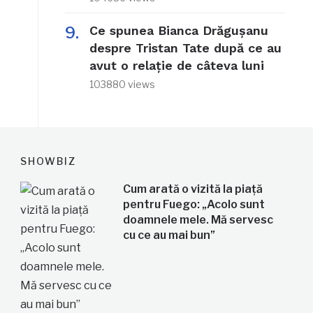
Ce spunea Bianca Drăgușanu
despre Tristan Tate după ce au
avut o relație de câteva luni
103880 views
SHOWBIZ
Cum arată o vizită la piață
pentru Fuego: „Acolo sunt
doamnele mele. Mă servesc
cu ce au mai bun”