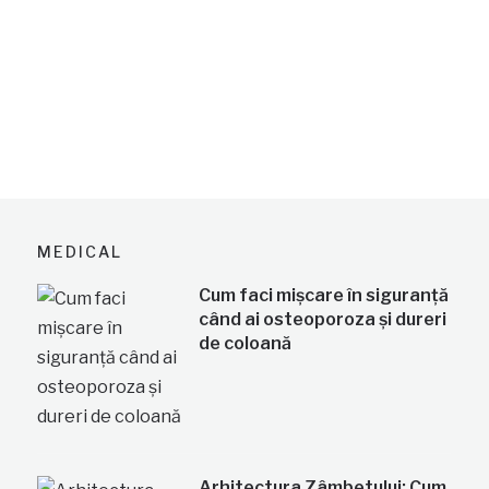
MEDICAL
Cum faci mișcare în siguranță
când ai osteoporoza și dureri
de coloană
Arhitectura Zâmbetului: Cum