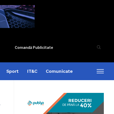
Comandă Publicitate
Sport
IT&C
Comunicate
Toggl
sideb
&
naviga