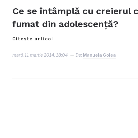
Ce se întâmplă cu creierul 
fumat din adolescenţă?
Citește articol
marți, 11 martie 2014, 18:04
De:
Manuela Golea