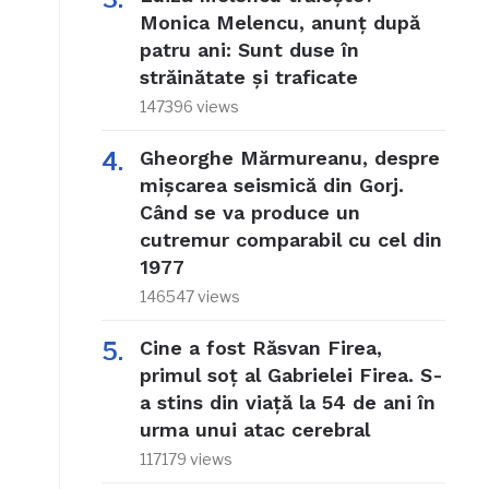
Monica Melencu, anunț după
patru ani: Sunt duse în
străinătate și traficate
147396 views
Gheorghe Mărmureanu, despre
mișcarea seismică din Gorj.
Când se va produce un
cutremur comparabil cu cel din
1977
146547 views
Cine a fost Răsvan Firea,
primul soț al Gabrielei Firea. S-
a stins din viață la 54 de ani în
urma unui atac cerebral
117179 views