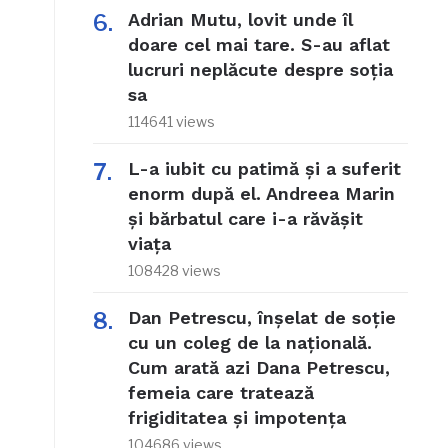
Adrian Mutu, lovit unde îl
doare cel mai tare. S-au aflat
lucruri neplăcute despre soția
sa
114641 views
L-a iubit cu patimă și a suferit
enorm după el. Andreea Marin
și bărbatul care i-a răvășit
viața
108428 views
Dan Petrescu, înșelat de soție
cu un coleg de la națională.
Cum arată azi Dana Petrescu,
femeia care tratează
frigiditatea și impotența
104686 views