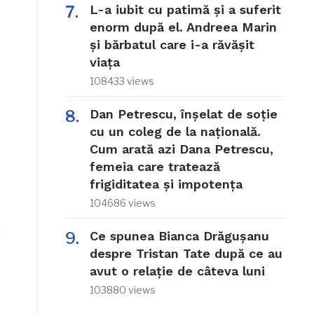
L-a iubit cu patimă și a suferit
enorm după el. Andreea Marin
și bărbatul care i-a răvășit
viața
108433 views
Dan Petrescu, înșelat de soție
cu un coleg de la națională.
Cum arată azi Dana Petrescu,
femeia care tratează
frigiditatea și impotența
104686 views
Ce spunea Bianca Drăgușanu
despre Tristan Tate după ce au
avut o relație de câteva luni
103880 views