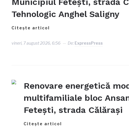
Municipiul Fetești, strada C
Tehnologic Anghel Saligny
Citește articol
vineri, 7 august 2026, 6:56
De:
ExpressPress
Renovare energetică mode
multifamiliale bloc Ansa
Fetești, strada Călărași
Citește articol