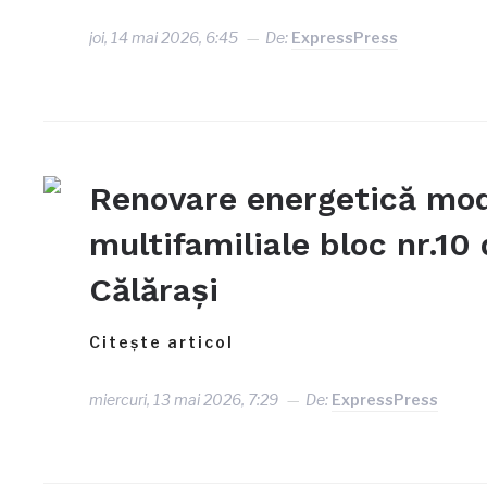
joi, 14 mai 2026, 6:45
De:
ExpressPress
Renovare energetică mode
multifamiliale bloc nr.10
Călărași
Citește articol
miercuri, 13 mai 2026, 7:29
De:
ExpressPress