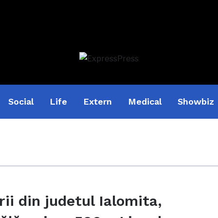
Social
Life
Extern
Medical
Showbiz
ii din judetul Ialomita,