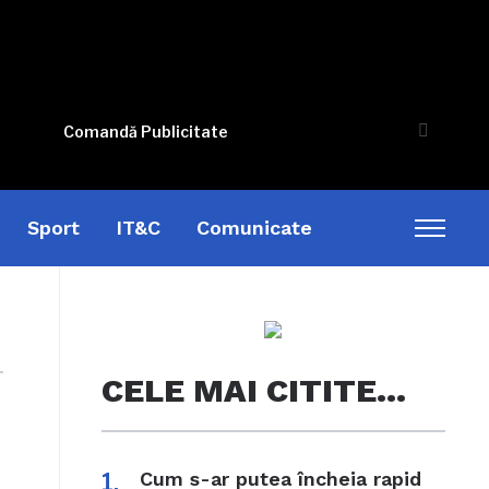
Comandă Publicitate
Sport
IT&C
Comunicate
Toggl
sideb
&
naviga
CELE MAI CITITE…
Cum s-ar putea încheia rapid