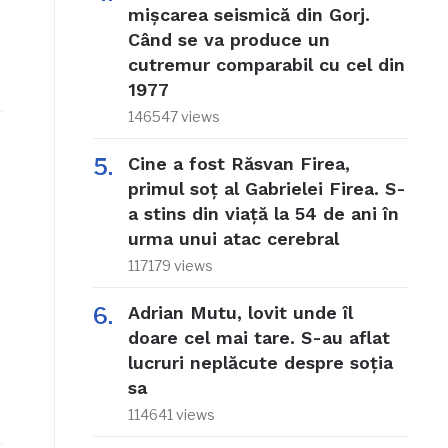
mișcarea seismică din Gorj.
Când se va produce un
cutremur comparabil cu cel din
1977
146547 views
Cine a fost Răsvan Firea,
primul soț al Gabrielei Firea. S-
a stins din viață la 54 de ani în
urma unui atac cerebral
117179 views
Adrian Mutu, lovit unde îl
doare cel mai tare. S-au aflat
lucruri neplăcute despre soția
sa
114641 views