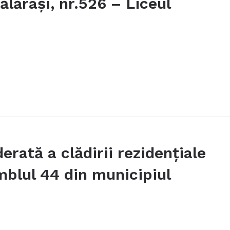
ălărași, nr.526 – Liceul
rată a clădirii rezidențiale
mblul 44 din municipiul