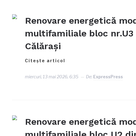
Renovare energetică mode
multifamiliale bloc nr.U3
Călărași
Citește articol
miercuri, 13 mai 2026, 6:35
De:
ExpressPress
Renovare energetică mode
multifamiliale bloc U2 di