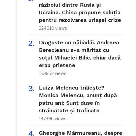
războiul dintre Rusia și
Ucraina. China propune soluția
pentru rezolvarea uriașei crize
224010 views
Dragoste cu năbădăi. Andreea
Berecleanu s-a măritat cu
soțul Mihaelei Bilic, chiar dacă
erau prietene
153852 views
Luiza Melencu trăiește?
Monica Melencu, anunț după
patru ani: Sunt duse în
străinătate și traficate
147396 views
Gheorghe Mărmureanu, despre