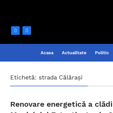
facebook
mail
Acasa
Actualitate
Politic
Etichetă:
strada Călărași
Renovare energetică a clădir