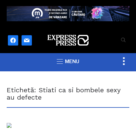
facebook
mail
Togg
MENU
sideb
&
navig
Etichetă:
Stiati ca si bombele sexy
au defecte