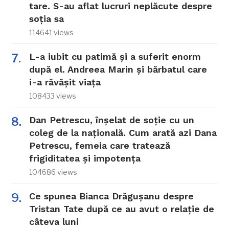
tare. S-au aflat lucruri neplăcute despre
soția sa
114641 views
L-a iubit cu patimă și a suferit enorm
după el. Andreea Marin și bărbatul care
i-a răvășit viața
108433 views
Dan Petrescu, înșelat de soție cu un
coleg de la națională. Cum arată azi Dana
Petrescu, femeia care tratează
frigiditatea și impotența
104686 views
Ce spunea Bianca Drăgușanu despre
Tristan Tate după ce au avut o relație de
câteva luni