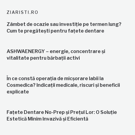
ZIARISTI.RO
Zâmbet de ocazie sau investiție pe termen lung?
Cum te pregătești pentru fațete dentare
ASHWAENERGY – energie, concentrare și
vitalitate pentru bărbații activi
În ce constă operația de micșorare labii la
Cosmedica? Indicații medicale, riscuri și beneficii
explicate
Fațete Dentare No-Prep și Prețul Lor: O Soluție
Estetică Minim Invazivă și Eficientă