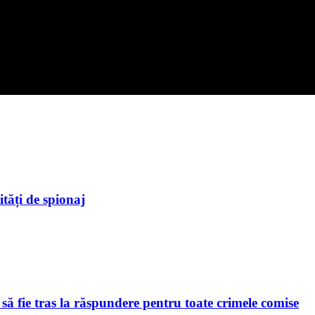
ități de spionaj
să fie tras la răspundere pentru toate crimele comise