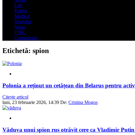
Life
Extern
Medical
Showbiz
Sport
IT&C
Comunicate
Etichetă:
spion
Polonia a reținut un cetățean din Belarus pentru activ
Citește articol
luni, 23 februarie 2026, 14:39
De:
Cristina Mogos
Văduva unui spion rus otrăvit cere ca Vladimir Putin 