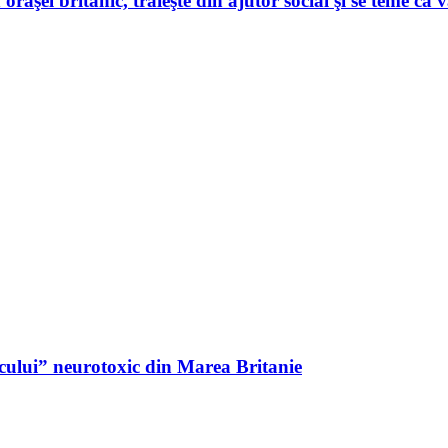
ăşel britanic, trăieşte din ajutor social şi se teme că v
acului” neurotoxic din Marea Britanie