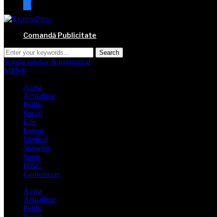
mail
Comandă Publicitate
Toggle sidebar & navigation
MENU
Acasa
Actualitate
Politic
Social
Life
Extern
Medical
Showbiz
Sport
IT&C
Comunicate
Acasa
Actualitate
Politic
Social