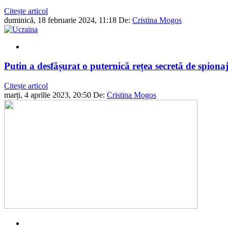
Citește articol
duminică, 18 februarie 2024, 11:18
De:
Cristina Mogos
Putin a desfășurat o puternică rețea secretă de spiona
Citește articol
marți, 4 aprilie 2023, 20:50
De:
Cristina Mogos