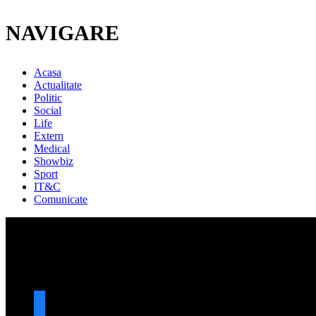
NAVIGARE
Acasa
Actualitate
Politic
Social
Life
Extern
Medical
Showbiz
Sport
IT&C
Comunicate
URMARESTE-NE
facebook