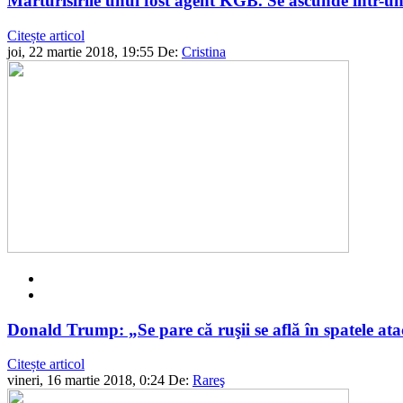
Mărturisirile unui fost agent KGB. Se ascunde într-un or
Citește articol
joi, 22 martie 2018, 19:55
De:
Cristina
Donald Trump: „Se pare că ruşii se află în spatele at
Citește articol
vineri, 16 martie 2018, 0:24
De:
Rareş