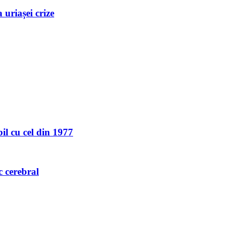
uriașei crize
l cu cel din 1977
c cerebral