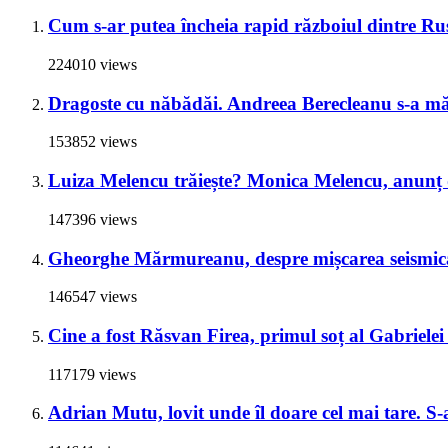
Cum s-ar putea încheia rapid războiul dintre Rus
224010 views
Dragoste cu năbădăi. Andreea Berecleanu s-a mări
153852 views
Luiza Melencu trăiește? Monica Melencu, anunț du
147396 views
Gheorghe Mărmureanu, despre mișcarea seismică
146547 views
Cine a fost Răsvan Firea, primul soț al Gabrielei 
117179 views
Adrian Mutu, lovit unde îl doare cel mai tare. S-a