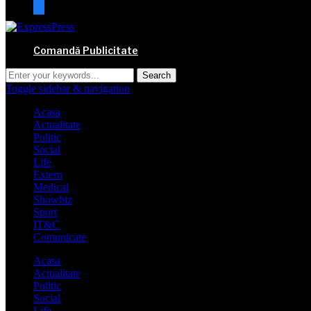
mail
Comandă Publicitate
Toggle sidebar & navigation
Acasa
Actualitate
Politic
Social
Life
Extern
Medical
Showbiz
Sport
IT&C
Comunicate
Acasa
Actualitate
Politic
Social
Life