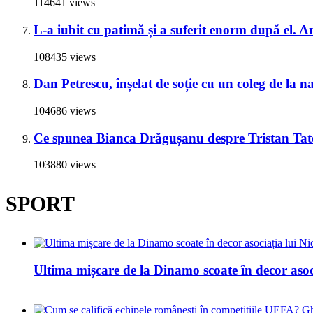
114641 views
L-a iubit cu patimă și a suferit enorm după el. A
108435 views
Dan Petrescu, înșelat de soție cu un coleg de la 
104686 views
Ce spunea Bianca Drăgușanu despre Tristan Tate 
103880 views
SPORT
Ultima mișcare de la Dinamo scoate în decor asoc