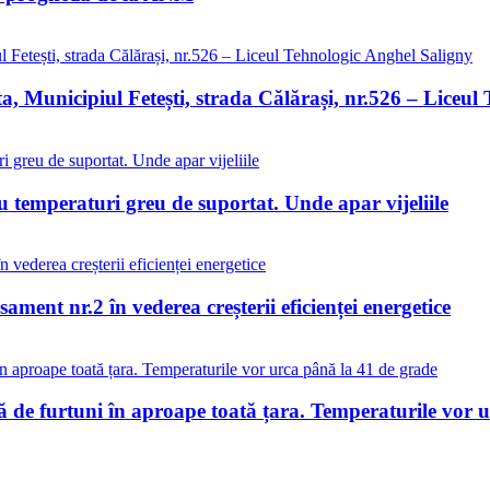
ta, Municipiul Fetești, strada Călărași, nr.526 – Liceu
 temperaturi greu de suportat. Unde apar vijeliile
ment nr.2 în vederea creșterii eficienței energetice
de furtuni în aproape toată țara. Temperaturile vor u