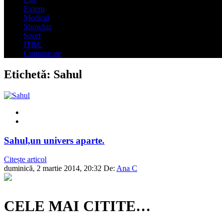
Extern
Medical
Showbiz
Sport
IT&C
Comunicate
Etichetă:
Sahul
Sahul,un univers aparte.
Citește articol
duminică, 2 martie 2014, 20:32
De:
Ana C
CELE MAI CITITE…