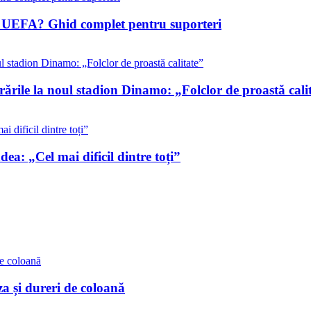
ile UEFA? Ghid complet pentru suporteri
rările la noul stadion Dinamo: „Folclor de proastă cali
ea: „Cel mai dificil dintre toți”
a și dureri de coloană