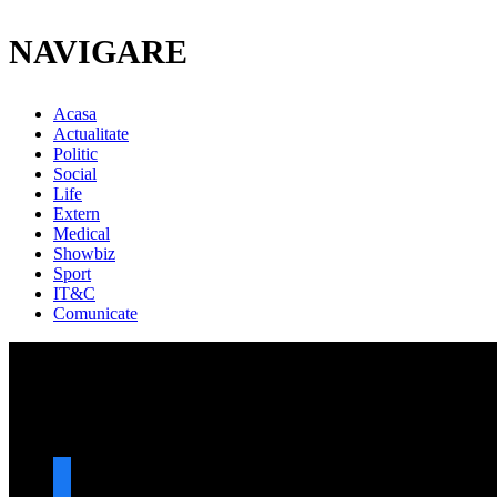
NAVIGARE
Acasa
Actualitate
Politic
Social
Life
Extern
Medical
Showbiz
Sport
IT&C
Comunicate
URMARESTE-NE
facebook