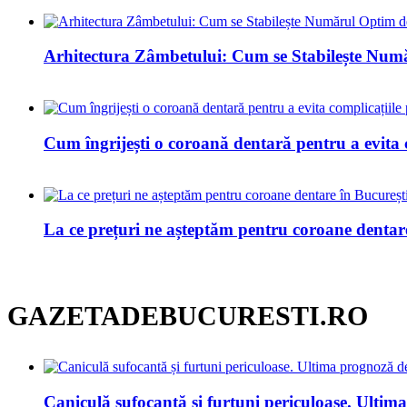
Arhitectura Zâmbetului: Cum se Stabilește Num
Cum îngrijești o coroană dentară pentru a evita 
La ce prețuri ne așteptăm pentru coroane dentar
GAZETADEBUCURESTI.RO
Caniculă sufocantă și furtuni periculoase. Ulti