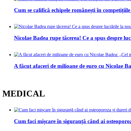
Cum se califică echipele românești în competiți
Nicolae Badea rupe tăcerea! Ce a spus despre luc
A făcut afaceri de milioane de euro cu Nicolae Bad
MEDICAL
Cum faci mișcare în siguranță când ai osteoporoz