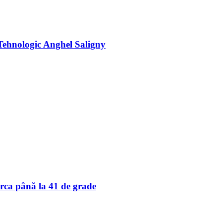
l Tehnologic Anghel Saligny
rca până la 41 de grade