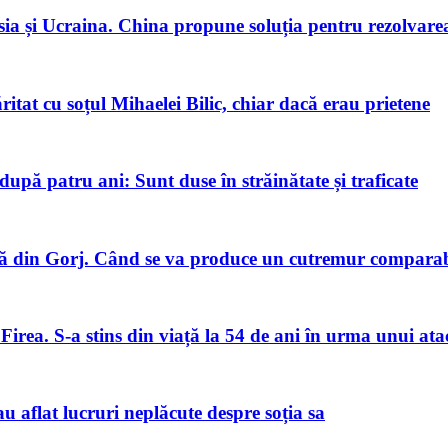
ia și Ucraina. China propune soluția pentru rezolvarea 
tat cu soțul Mihaelei Bilic, chiar dacă erau prietene
pă patru ani: Sunt duse în străinătate și traficate
 din Gorj. Când se va produce un cutremur comparabi
Firea. S-a stins din viață la 54 de ani în urma unui ata
u aflat lucruri neplăcute despre soția sa