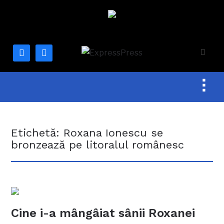
facebook
mail
Togg
sideb
&
navig
Etichetă:
Roxana Ionescu se
bronzează pe litoralul românesc
Cine i-a mângâiat sânii Roxanei