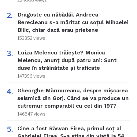
224006 views
Dragoste cu năbădăi. Andreea
Berecleanu s-a măritat cu soțul Mihaelei
Bilic, chiar dacă erau prietene
153852 views
Luiza Melencu trăiește? Monica
Melencu, anunț după patru ani: Sunt
duse în străinătate și traficate
147396 views
Gheorghe Mărmureanu, despre mișcarea
seismică din Gorj. Când se va produce un
cutremur comparabil cu cel din 1977
146547 views
Cine a fost Răsvan Firea, primul soț al
Gabrielei Firea. S-a stins din viață la 54