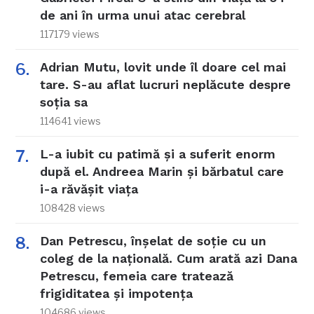
de ani în urma unui atac cerebral
117179 views
Adrian Mutu, lovit unde îl doare cel mai
tare. S-au aflat lucruri neplăcute despre
soția sa
114641 views
L-a iubit cu patimă și a suferit enorm
după el. Andreea Marin și bărbatul care
i-a răvășit viața
108428 views
Dan Petrescu, înșelat de soție cu un
coleg de la națională. Cum arată azi Dana
Petrescu, femeia care tratează
frigiditatea și impotența
104686 views