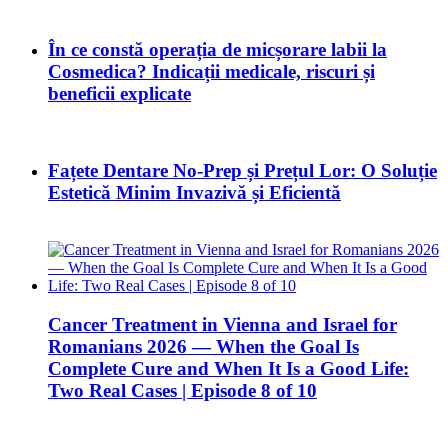
În ce constă operația de micșorare labii la
Cosmedica? Indicații medicale, riscuri și
beneficii explicate
Fațete Dentare No-Prep și Prețul Lor: O Soluție
Estetică Minim Invazivă și Eficientă
Cancer Treatment in Vienna and Israel for
Romanians 2026 — When the Goal Is
Complete Cure and When It Is a Good Life:
Two Real Cases | Episode 8 of 10