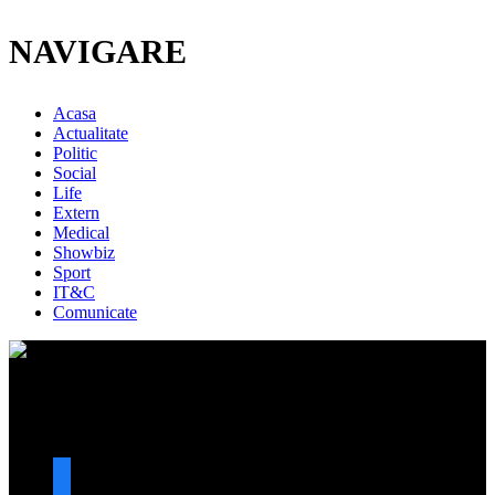
NAVIGARE
Acasa
Actualitate
Politic
Social
Life
Extern
Medical
Showbiz
Sport
IT&C
Comunicate
URMARESTE-NE
facebook