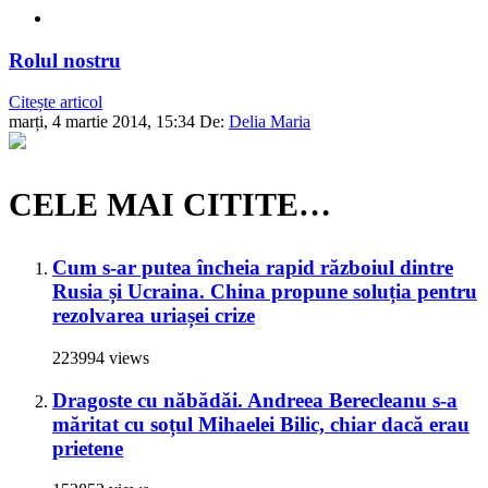
Rolul nostru
Citește articol
marți, 4 martie 2014, 15:34
De:
Delia Maria
CELE MAI CITITE…
Cum s-ar putea încheia rapid războiul dintre
Rusia și Ucraina. China propune soluția pentru
rezolvarea uriașei crize
223994 views
Dragoste cu năbădăi. Andreea Berecleanu s-a
măritat cu soțul Mihaelei Bilic, chiar dacă erau
prietene