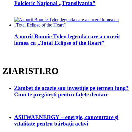
Folcloric Național „Transilvania”
A murit Bonnie Tyler, legenda care a cucerit
lumea cu „Total Eclipse of the Heart”
ZIARISTI.RO
Zâmbet de ocazie sau investiție pe termen lung?
Cum te pregătești pentru fațete dentare
ASHWAENERGY – energie, concentrare și
vitalitate pentru bărbații activi