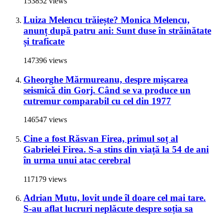
153852 views
Luiza Melencu trăiește? Monica Melencu,
anunț după patru ani: Sunt duse în străinătate
și traficate
147396 views
Gheorghe Mărmureanu, despre mișcarea
seismică din Gorj. Când se va produce un
cutremur comparabil cu cel din 1977
146547 views
Cine a fost Răsvan Firea, primul soț al
Gabrielei Firea. S-a stins din viață la 54 de ani
în urma unui atac cerebral
117179 views
Adrian Mutu, lovit unde îl doare cel mai tare.
S-au aflat lucruri neplăcute despre soția sa