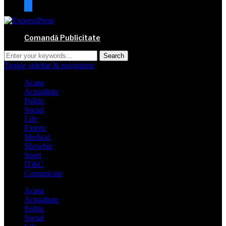
mail
Comandă Publicitate
Toggle sidebar & navigation
Acasa
Actualitate
Politic
Social
Life
Extern
Medical
Showbiz
Sport
IT&C
Comunicate
Acasa
Actualitate
Politic
Social