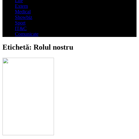
Life
Extern
Medical
Showbiz
Sport
IT&C
Comunicate
Etichetă:
Rolul nostru