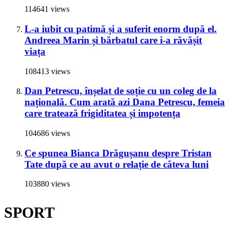
114641 views
L-a iubit cu patimă și a suferit enorm după el.
Andreea Marin și bărbatul care i-a răvășit
viața
108413 views
Dan Petrescu, înșelat de soție cu un coleg de la
națională. Cum arată azi Dana Petrescu, femeia
care tratează frigiditatea și impotența
104686 views
Ce spunea Bianca Drăgușanu despre Tristan
Tate după ce au avut o relație de câteva luni
103880 views
SPORT