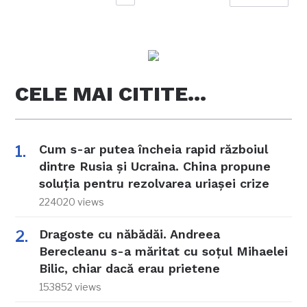
CELE MAI CITITE…
Cum s-ar putea încheia rapid războiul
dintre Rusia și Ucraina. China propune
soluția pentru rezolvarea uriașei crize
224020 views
Dragoste cu năbădăi. Andreea
Berecleanu s-a măritat cu soțul Mihaelei
Bilic, chiar dacă erau prietene
153852 views