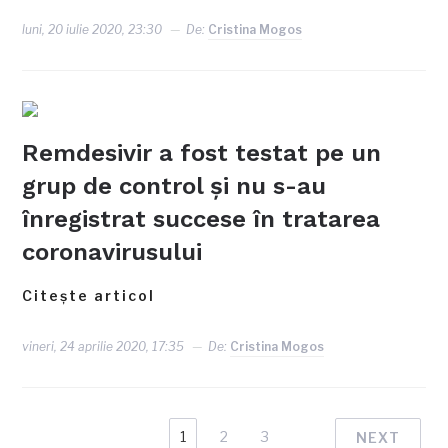
luni, 20 iulie 2020, 23:30
De:
Cristina Mogos
Remdesivir a fost testat pe un
grup de control și nu s-au
înregistrat succese în tratarea
coronavirusului
Citește articol
vineri, 24 aprilie 2020, 17:35
De:
Cristina Mogos
1
2
3
NEXT