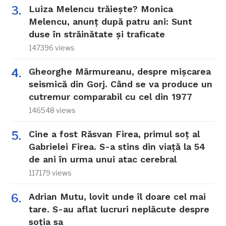
Luiza Melencu trăiește? Monica
Melencu, anunț după patru ani: Sunt
duse în străinătate și traficate
147396 views
Gheorghe Mărmureanu, despre mișcarea
seismică din Gorj. Când se va produce un
cutremur comparabil cu cel din 1977
146548 views
Cine a fost Răsvan Firea, primul soț al
Gabrielei Firea. S-a stins din viață la 54
de ani în urma unui atac cerebral
117179 views
Adrian Mutu, lovit unde îl doare cel mai
tare. S-au aflat lucruri neplăcute despre
soția sa