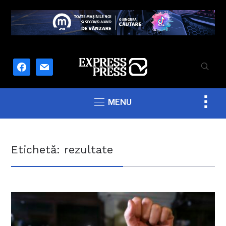
facebook
mail
Togg
MENU
sideb
&
navig
Etichetă:
rezultate