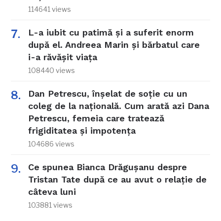
114641 views
L-a iubit cu patimă și a suferit enorm
după el. Andreea Marin și bărbatul care
i-a răvășit viața
108440 views
Dan Petrescu, înșelat de soție cu un
coleg de la națională. Cum arată azi Dana
Petrescu, femeia care tratează
frigiditatea și impotența
104686 views
Ce spunea Bianca Drăgușanu despre
Tristan Tate după ce au avut o relație de
câteva luni
103881 views