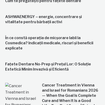
Cum te pregătești pentru fațete dentare
ASHWAENERGY – energie, concentrare și
vitalitate pentru bărbații activi
În ce constă operația de micșorare labii la
Cosmedica? Indicații medicale, riscuri și beneficii
explicate
Fațete Dentare No-Prep și Prețul Lor: O Soluție
Estetică Minim Invazivă și Eficientă
Cancer Treatment in Vienna
and Israel for Romanians 2026
— When the Goal Is Complete
Cure and When It Is a Good