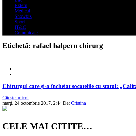
Extern
Medical
Showbiz
Sport
IT&C
Comunicate
Etichetă:
rafael halpern chirurg
Chirurgul care și-a încheiat socotelile cu statul: „Cal
Citește articol
marți, 24 octombrie 2017, 2:44
De:
Cristina
CELE MAI CITITE…