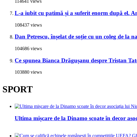
114641 views
L-a iubit cu patimă și a suferit enorm după el. A
108437 views
Dan Petrescu, înșelat de soție cu un coleg de la 
104686 views
Ce spunea Bianca Drăgușanu despre Tristan Tate 
103880 views
SPORT
Ultima mișcare de la Dinamo scoate în decor asoc