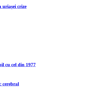
uriașei crize
l cu cel din 1977
c cerebral