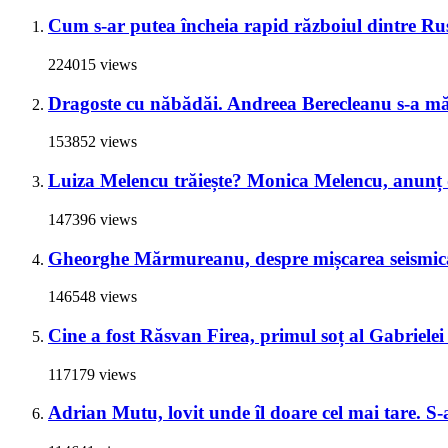
Cum s-ar putea încheia rapid războiul dintre Rus
224015 views
Dragoste cu năbădăi. Andreea Berecleanu s-a mări
153852 views
Luiza Melencu trăiește? Monica Melencu, anunț du
147396 views
Gheorghe Mărmureanu, despre mișcarea seismică
146548 views
Cine a fost Răsvan Firea, primul soț al Gabrielei 
117179 views
Adrian Mutu, lovit unde îl doare cel mai tare. S-a