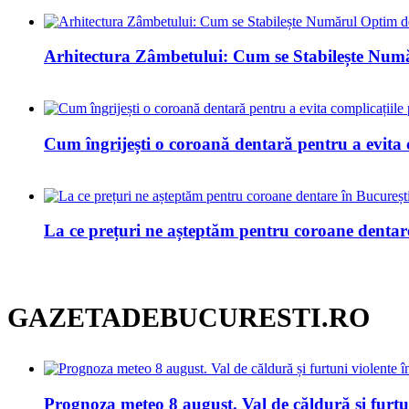
Arhitectura Zâmbetului: Cum se Stabilește Num
Cum îngrijești o coroană dentară pentru a evita 
La ce prețuri ne așteptăm pentru coroane dentar
GAZETADEBUCURESTI.RO
Prognoza meteo 8 august. Val de căldură și furtuni