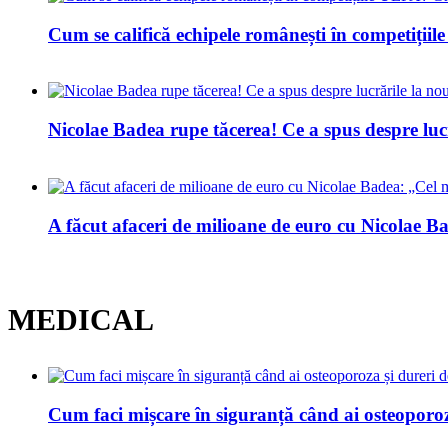
Cum se califică echipele românești în competiți
Nicolae Badea rupe tăcerea! Ce a spus despre luc
A făcut afaceri de milioane de euro cu Nicolae Bad
MEDICAL
Cum faci mișcare în siguranță când ai osteoporoz