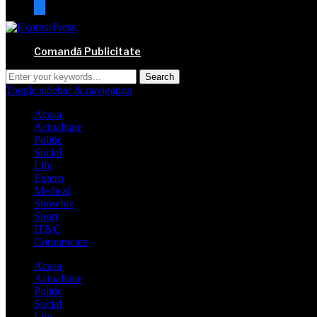
mail
Comandă Publicitate
Toggle sidebar & navigation
Acasa
Actualitate
Politic
Social
Life
Extern
Medical
Showbiz
Sport
IT&C
Comunicate
Acasa
Actualitate
Politic
Social
Life