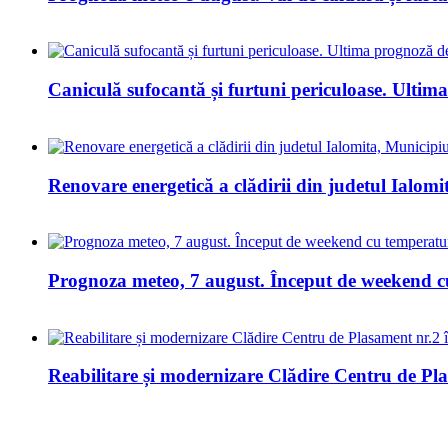
Caniculă sufocantă și furtuni periculoase. Ulti
Renovare energetică a clădirii din judetul Ialomi
Prognoza meteo, 7 august. Început de weekend cu
Reabilitare și modernizare Clădire Centru de Plasa