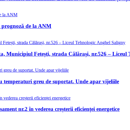
ma prognoză de la ANM
ta, Municipiul Fetești, strada Călărași, nr.526 – Liceu
 temperaturi greu de suportat. Unde apar vijeliile
ment nr.2 în vederea creșterii eficienței energetice