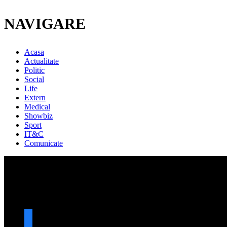
NAVIGARE
Acasa
Actualitate
Politic
Social
Life
Extern
Medical
Showbiz
Sport
IT&C
Comunicate
URMARESTE-NE
facebook