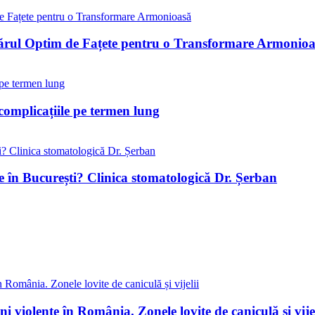
ărul Optim de Fațete pentru o Transformare Armonio
complicațiile pe termen lung
e în București? Clinica stomatologică Dr. Șerban
 violente în România. Zonele lovite de caniculă și vijel