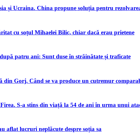
ia și Ucraina. China propune soluția pentru rezolvarea 
tat cu soțul Mihaelei Bilic, chiar dacă erau prietene
pă patru ani: Sunt duse în străinătate și traficate
 din Gorj. Când se va produce un cutremur comparabi
Firea. S-a stins din viață la 54 de ani în urma unui ata
u aflat lucruri neplăcute despre soția sa