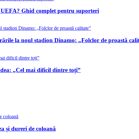
ile UEFA? Ghid complet pentru suporteri
rările la noul stadion Dinamo: „Folclor de proastă cali
ea: „Cel mai dificil dintre toți”
a și dureri de coloană