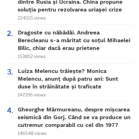
dintre Rusia și Ucraina. China propune
soluția pentru rezolvarea uriașei crize
224021 views
Dragoste cu năbădăi. Andreea
Berecleanu s-a măritat cu soțul Mihaelei
Bilic, chiar dacă erau prietene
153852 views
Luiza Melencu trăiește? Monica
Melencu, anunț după patru ani: Sunt
duse în străinătate și traficate
147396 views
Gheorghe Mărmureanu, despre mișcarea
seismică din Gorj. Când se va produce un
cutremur comparabil cu cel din 1977
146548 views