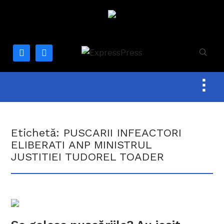
facebook
mail
Togg
sideb
&
navig
Etichetă:
PUSCARII INFEACTORI
ELIBERATI ANP MINISTRUL
JUSTITIEI TUDOREL TOADER