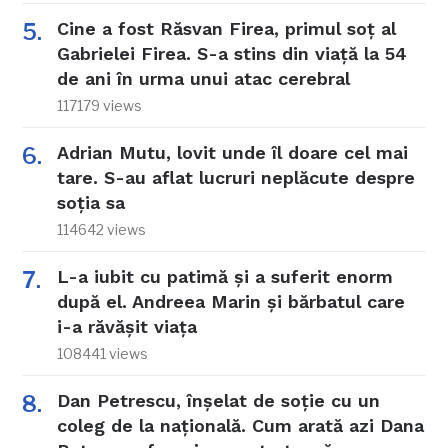
Cine a fost Răsvan Firea, primul soț al
Gabrielei Firea. S-a stins din viață la 54
de ani în urma unui atac cerebral
117179 views
Adrian Mutu, lovit unde îl doare cel mai
tare. S-au aflat lucruri neplăcute despre
soția sa
114642 views
L-a iubit cu patimă și a suferit enorm
după el. Andreea Marin și bărbatul care
i-a răvășit viața
108441 views
Dan Petrescu, înșelat de soție cu un
coleg de la națională. Cum arată azi Dana