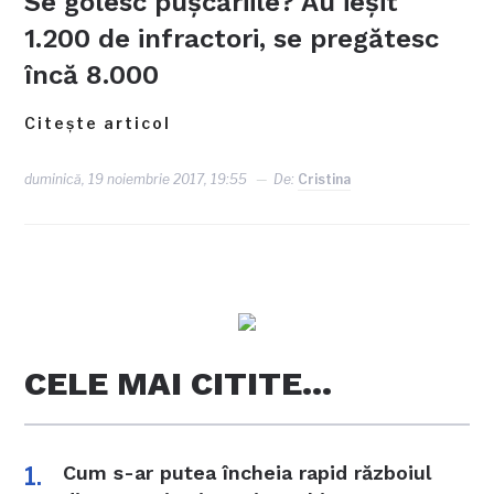
Se golesc pușcăriile? Au ieșit
1.200 de infractori, se pregătesc
încă 8.000
Citește articol
duminică, 19 noiembrie 2017, 19:55
De:
Cristina
CELE MAI CITITE…
Cum s-ar putea încheia rapid războiul