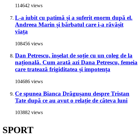
114642 views
L-a iubit cu patimă și a suferit enorm după el.
Andreea Marin și bărbatul care i-a răvășit
viața
108456 views
Dan Petrescu, înșelat de soție cu un coleg de la
națională. Cum arată azi Dana Petrescu, femeia
care tratează frigiditatea și impotența
104686 views
Ce spunea Bianca Drăgușanu despre Tristan
Tate după ce au avut o relație de câteva luni
103882 views
SPORT