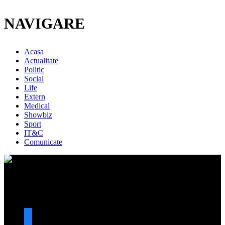
NAVIGARE
Acasa
Actualitate
Politic
Social
Life
Extern
Medical
Showbiz
Sport
IT&C
Comunicate
URMARESTE-NE
facebook