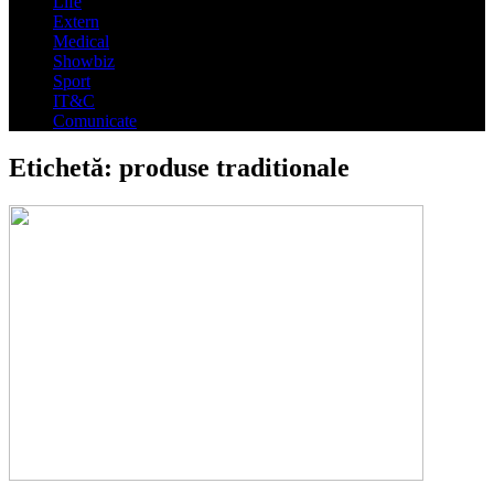
Life
Extern
Medical
Showbiz
Sport
IT&C
Comunicate
Etichetă:
produse traditionale