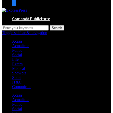
mail
Comandă Publicitate
Toggle sidebar & navigation
Acasa
Actualitate
Politic
Social
Life
Extern
Medical
Showbiz
Sport
IT&C
Comunicate
Acasa
Actualitate
Politic
Social