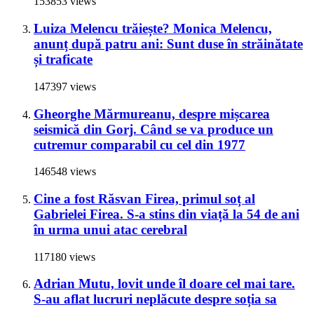
153853 views
Luiza Melencu trăiește? Monica Melencu,
anunț după patru ani: Sunt duse în străinătate
și traficate
147397 views
Gheorghe Mărmureanu, despre mișcarea
seismică din Gorj. Când se va produce un
cutremur comparabil cu cel din 1977
146548 views
Cine a fost Răsvan Firea, primul soț al
Gabrielei Firea. S-a stins din viață la 54 de ani
în urma unui atac cerebral
117180 views
Adrian Mutu, lovit unde îl doare cel mai tare.
S-au aflat lucruri neplăcute despre soția sa