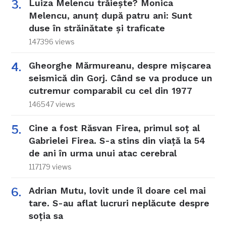
Luiza Melencu trăiește? Monica
Melencu, anunț după patru ani: Sunt
duse în străinătate și traficate
147396 views
Gheorghe Mărmureanu, despre mișcarea
seismică din Gorj. Când se va produce un
cutremur comparabil cu cel din 1977
146547 views
Cine a fost Răsvan Firea, primul soț al
Gabrielei Firea. S-a stins din viață la 54
de ani în urma unui atac cerebral
117179 views
Adrian Mutu, lovit unde îl doare cel mai
tare. S-au aflat lucruri neplăcute despre
soția sa