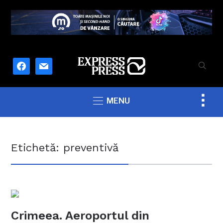
facebook
mail
Togg
MENU
sideb
&
navig
Etichetă:
preventivă
Crimeea. Aeroportul din