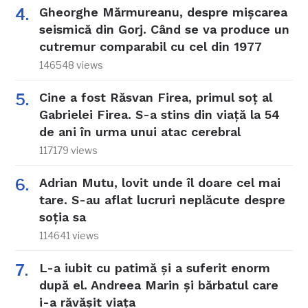
Gheorghe Mărmureanu, despre mișcarea
seismică din Gorj. Când se va produce un
cutremur comparabil cu cel din 1977
146548 views
Cine a fost Răsvan Firea, primul soț al
Gabrielei Firea. S-a stins din viață la 54
de ani în urma unui atac cerebral
117179 views
Adrian Mutu, lovit unde îl doare cel mai
tare. S-au aflat lucruri neplăcute despre
soția sa
114641 views
L-a iubit cu patimă și a suferit enorm
după el. Andreea Marin și bărbatul care
i-a răvășit viața