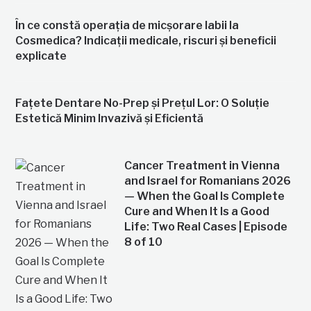
În ce constă operația de micșorare labii la
Cosmedica? Indicații medicale, riscuri și beneficii
explicate
Fațete Dentare No-Prep și Prețul Lor: O Soluție
Estetică Minim Invazivă și Eficientă
Cancer Treatment in Vienna
and Israel for Romanians 2026
— When the Goal Is Complete
Cure and When It Is a Good
Life: Two Real Cases | Episode
8 of 10