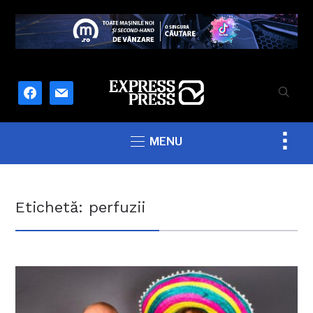
facebook
mail
Togg
MENU
sideb
&
navig
Etichetă:
perfuzii