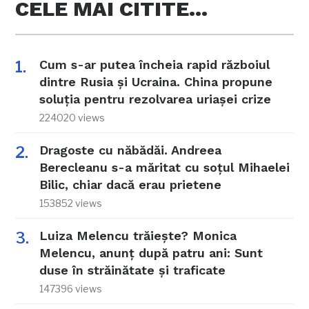
CELE MAI CITITE…
Cum s-ar putea încheia rapid războiul
dintre Rusia și Ucraina. China propune
soluția pentru rezolvarea uriașei crize
224020 views
Dragoste cu năbădăi. Andreea
Berecleanu s-a măritat cu soțul Mihaelei
Bilic, chiar dacă erau prietene
153852 views
Luiza Melencu trăiește? Monica
Melencu, anunț după patru ani: Sunt
duse în străinătate și traficate
147396 views