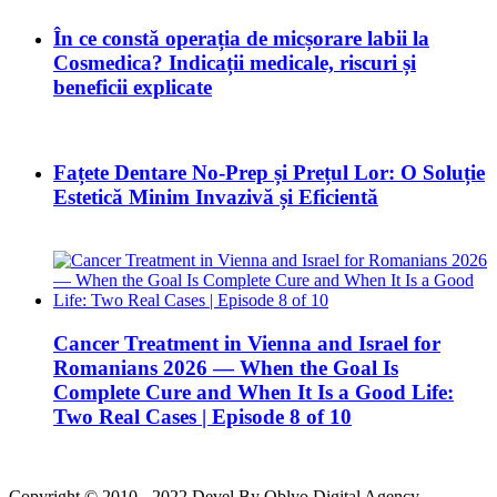
În ce constă operația de micșorare labii la
Cosmedica? Indicații medicale, riscuri și
beneficii explicate
Fațete Dentare No-Prep și Prețul Lor: O Soluție
Estetică Minim Invazivă și Eficientă
Cancer Treatment in Vienna and Israel for
Romanians 2026 — When the Goal Is
Complete Cure and When It Is a Good Life:
Two Real Cases | Episode 8 of 10
Copyright © 2010 - 2022 Devel By Oblyo Digital Agency