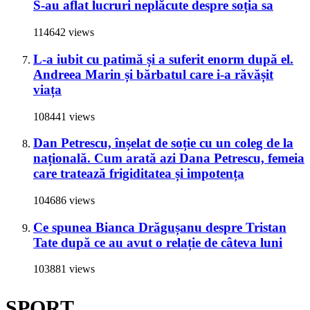
S-au aflat lucruri neplăcute despre soția sa
114642 views
L-a iubit cu patimă și a suferit enorm după el.
Andreea Marin și bărbatul care i-a răvășit
viața
108441 views
Dan Petrescu, înșelat de soție cu un coleg de la
națională. Cum arată azi Dana Petrescu, femeia
care tratează frigiditatea și impotența
104686 views
Ce spunea Bianca Drăgușanu despre Tristan
Tate după ce au avut o relație de câteva luni
103881 views
SPORT