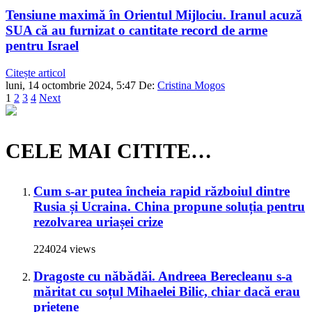
Tensiune maximă în Orientul Mijlociu. Iranul acuză
SUA că au furnizat o cantitate record de arme
pentru Israel
Citește articol
luni, 14 octombrie 2024, 5:47
De:
Cristina Mogos
1
2
3
4
Next
CELE MAI CITITE…
Cum s-ar putea încheia rapid războiul dintre
Rusia și Ucraina. China propune soluția pentru
rezolvarea uriașei crize
224024 views
Dragoste cu năbădăi. Andreea Berecleanu s-a
măritat cu soțul Mihaelei Bilic, chiar dacă erau
prietene