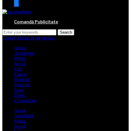
mail
Comandă Publicitate
Toggle sidebar & navigation
Acasa
Actualitate
Politic
Social
Life
Extern
Medical
Showbiz
Sport
IT&C
Comunicate
Acasa
Actualitate
Politic
Social