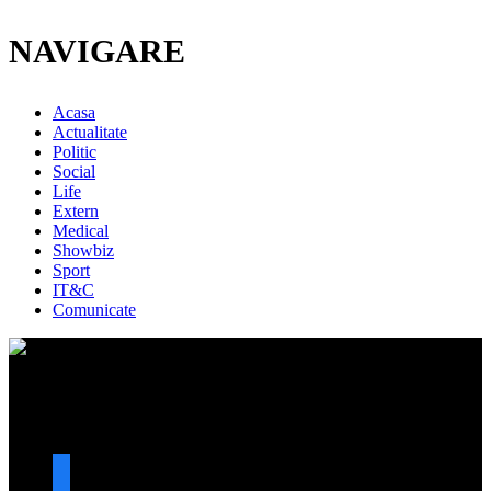
NAVIGARE
Acasa
Actualitate
Politic
Social
Life
Extern
Medical
Showbiz
Sport
IT&C
Comunicate
URMARESTE-NE
facebook