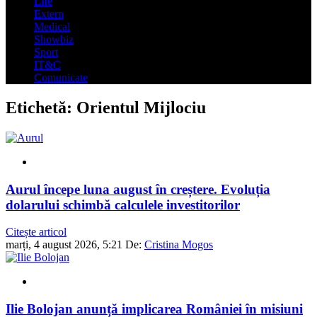
Life
Extern
Medical
Showbiz
Sport
IT&C
Comunicate
Etichetă:
Orientul Mijlociu
Aurul începe luna august în creștere. Evoluția
dolarului schimbă calculele investitorilor
Citește articol
marți, 4 august 2026, 5:21
De:
Cristina Mogos
Ilie Bolojan anunță implicarea României în misiuni