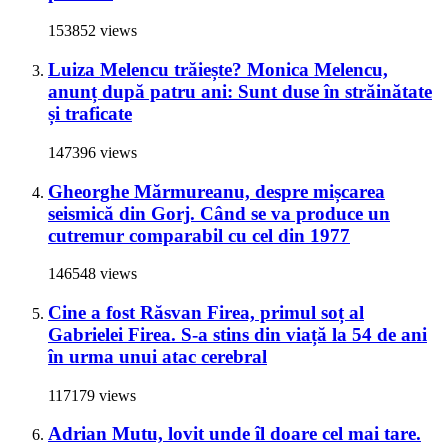
153852 views
Luiza Melencu trăiește? Monica Melencu,
anunț după patru ani: Sunt duse în străinătate
și traficate
147396 views
Gheorghe Mărmureanu, despre mișcarea
seismică din Gorj. Când se va produce un
cutremur comparabil cu cel din 1977
146548 views
Cine a fost Răsvan Firea, primul soț al
Gabrielei Firea. S-a stins din viață la 54 de ani
în urma unui atac cerebral
117179 views
Adrian Mutu, lovit unde îl doare cel mai tare.