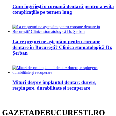
Cum îngrijești o coroană dentară pentru a evita
complicațiile pe termen lung
La ce prețuri ne așteptăm pentru coroane
dentare în București? Clinica stomatologică Dr.
Șerban
Mituri despre implantul dentar: durere,
respingere, durabilitate și recuperare
GAZETADEBUCURESTI.RO