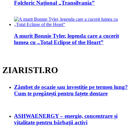
Folcloric Național „Transilvania”
A murit Bonnie Tyler, legenda care a cucerit
lumea cu „Total Eclipse of the Heart”
ZIARISTI.RO
Zâmbet de ocazie sau investiție pe termen lung?
Cum te pregătești pentru fațete dentare
ASHWAENERGY – energie, concentrare și
vitalitate pentru bărbații activi