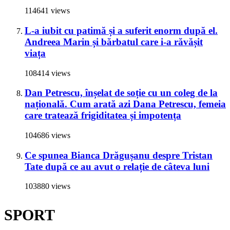
114641 views
L-a iubit cu patimă și a suferit enorm după el.
Andreea Marin și bărbatul care i-a răvășit
viața
108414 views
Dan Petrescu, înșelat de soție cu un coleg de la
națională. Cum arată azi Dana Petrescu, femeia
care tratează frigiditatea și impotența
104686 views
Ce spunea Bianca Drăgușanu despre Tristan
Tate după ce au avut o relație de câteva luni
103880 views
SPORT