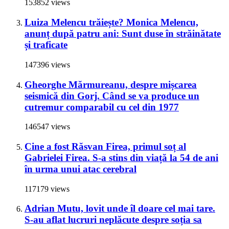
153852 views
Luiza Melencu trăiește? Monica Melencu,
anunț după patru ani: Sunt duse în străinătate
și traficate
147396 views
Gheorghe Mărmureanu, despre mișcarea
seismică din Gorj. Când se va produce un
cutremur comparabil cu cel din 1977
146547 views
Cine a fost Răsvan Firea, primul soț al
Gabrielei Firea. S-a stins din viață la 54 de ani
în urma unui atac cerebral
117179 views
Adrian Mutu, lovit unde îl doare cel mai tare.
S-au aflat lucruri neplăcute despre soția sa