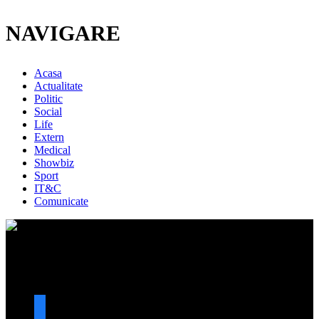
NAVIGARE
Acasa
Actualitate
Politic
Social
Life
Extern
Medical
Showbiz
Sport
IT&C
Comunicate
URMARESTE-NE
facebook