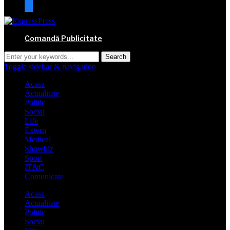
mail
Comandă Publicitate
Toggle sidebar & navigation
Acasa
Actualitate
Politic
Social
Life
Extern
Medical
Showbiz
Sport
IT&C
Comunicate
Acasa
Actualitate
Politic
Social