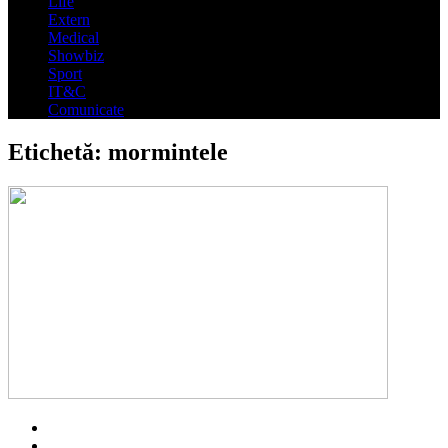
Life
Extern
Medical
Showbiz
Sport
IT&C
Comunicate
Etichetă:
mormintele