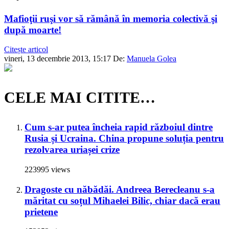
Mafioţii ruşi vor să rămână în memoria colectivă şi
după moarte!
Citește articol
vineri, 13 decembrie 2013, 15:17
De:
Manuela Golea
CELE MAI CITITE…
Cum s-ar putea încheia rapid războiul dintre
Rusia și Ucraina. China propune soluția pentru
rezolvarea uriașei crize
223995 views
Dragoste cu năbădăi. Andreea Berecleanu s-a
măritat cu soțul Mihaelei Bilic, chiar dacă erau
prietene