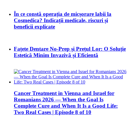
În ce constă operația de micșorare labii la
Cosmedica? Indicații medicale, riscuri și
beneficii explicate
Fațete Dentare No-Prep și Prețul Lor: O Soluție
Estetică Minim Invazivă și Eficientă
Cancer Treatment in Vienna and Israel for
Romanians 2026 — When the Goal Is
Complete Cure and When It Is a Good Life:
Two Real Cases | Episode 8 of 10