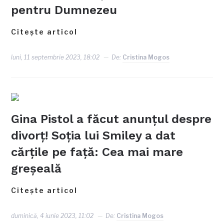
pentru Dumnezeu
Citește articol
luni, 11 septembrie 2023, 18:02
De:
Cristina Mogos
Gina Pistol a făcut anunțul despre
divorț! Soția lui Smiley a dat
cărțile pe față: Cea mai mare
greşeală
Citește articol
duminică, 4 iunie 2023, 11:02
De:
Cristina Mogos