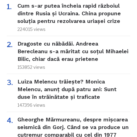
Cum s-ar putea încheia rapid războiul
dintre Rusia și Ucraina. China propune
soluția pentru rezolvarea uriașei crize
224015 views
Dragoste cu năbădăi. Andreea
Berecleanu s-a măritat cu soțul Mihaelei
Bilic, chiar dacă erau prietene
153852 views
Luiza Melencu trăiește? Monica
Melencu, anunț după patru ani: Sunt
duse în străinătate și traficate
147396 views
Gheorghe Mărmureanu, despre mișcarea
seismică din Gorj. Când se va produce un
cutremur comparabil cu cel din 1977