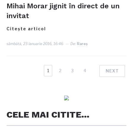
Mihai Morar jignit în direct de un
invitat
Citește articol
sâmbătă, 23 ianuarie 2016, 16:46
De:
Rareş
1
2
3
4
NEXT
CELE MAI CITITE…