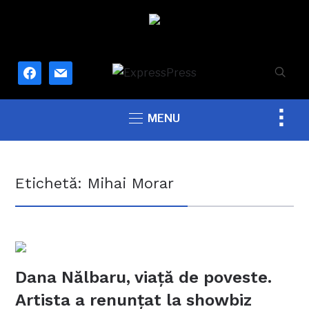
facebook
mail
Togg
MENU
sideb
&
navig
Etichetă:
Mihai Morar
Dana Nălbaru, viață de poveste.
Artista a renunțat la showbiz