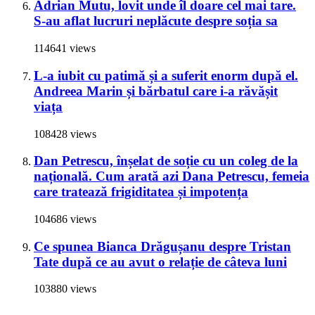
Adrian Mutu, lovit unde îl doare cel mai tare.
S-au aflat lucruri neplăcute despre soția sa
114641 views
L-a iubit cu patimă și a suferit enorm după el.
Andreea Marin și bărbatul care i-a răvășit
viața
108428 views
Dan Petrescu, înșelat de soție cu un coleg de la
națională. Cum arată azi Dana Petrescu, femeia
care tratează frigiditatea și impotența
104686 views
Ce spunea Bianca Drăgușanu despre Tristan
Tate după ce au avut o relație de câteva luni
103880 views