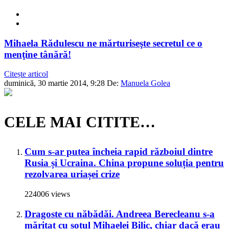
Mihaela Rădulescu ne mărturiseşte secretul ce o
menţine tânără!
Citește articol
duminică, 30 martie 2014, 9:28
De:
Manuela Golea
CELE MAI CITITE…
Cum s-ar putea încheia rapid războiul dintre
Rusia și Ucraina. China propune soluția pentru
rezolvarea uriașei crize
224006 views
Dragoste cu năbădăi. Andreea Berecleanu s-a
măritat cu soțul Mihaelei Bilic, chiar dacă erau