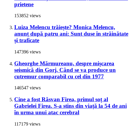
prietene
153852 views
Luiza Melencu trăiește? Monica Melencu,
anunț după patru ani: Sunt duse în străinătate
și traficate
147396 views
Gheorghe Mărmureanu, despre mișcarea
seismică din Gorj. Când se va produce un
cutremur comparabil cu cel din 1977
146547 views
Cine a fost Răsvan Firea, primul soț al
Gabrielei Firea. S-a stins din viață la 54 de ani
în urma unui atac cerebral
117179 views