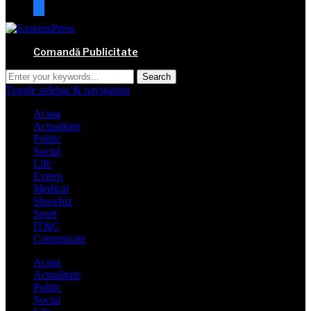
mail
Comandă Publicitate
Toggle sidebar & navigation
Acasa
Actualitate
Politic
Social
Life
Extern
Medical
Showbiz
Sport
IT&C
Comunicate
Acasa
Actualitate
Politic
Social