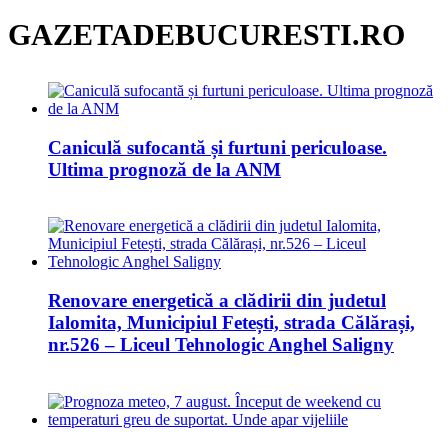
GAZETADEBUCURESTI.RO
Caniculă sufocantă și furtuni periculoase.
Ultima prognoză de la ANM
Renovare energetică a clădirii din judetul
Ialomita, Municipiul Fetești, strada Călărași,
nr.526 – Liceul Tehnologic Anghel Saligny