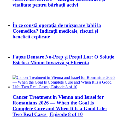
vitalitate pentru bărbații activi
În ce constă operația de micșorare labii la
Cosmedica? Indicații medicale, riscuri și
beneficii explicate
Fațete Dentare No-Prep și Prețul Lor: O Soluție
Estetică Minim Invazivă și Eficientă
Cancer Treatment in Vienna and Israel for
Romanians 2026 — When the Goal Is
Complete Cure and When It Is a Good Life:
Two Real Cases | Episode 8 of 10