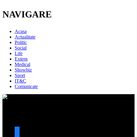
NAVIGARE
Acasa
Actualitate
Politic
Social
Life
Extern
Medical
Showbiz
Sport
IT&C
Comunicate
URMARESTE-NE
facebook