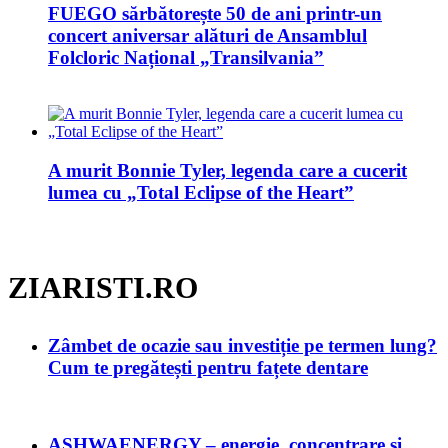
FUEGO sărbătorește 50 de ani printr-un
concert aniversar alături de Ansamblul
Folcloric Național „Transilvania”
A murit Bonnie Tyler, legenda care a cucerit
lumea cu „Total Eclipse of the Heart”
ZIARISTI.RO
Zâmbet de ocazie sau investiție pe termen lung?
Cum te pregătești pentru fațete dentare
ASHWAENERGY – energie, concentrare și