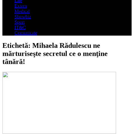
Life
Extern
Medical
Showbiz
Sport
IT&C
Comunicate
Etichetă:
Mihaela Rădulescu ne
mărturiseşte secretul ce o menţine
tânără!