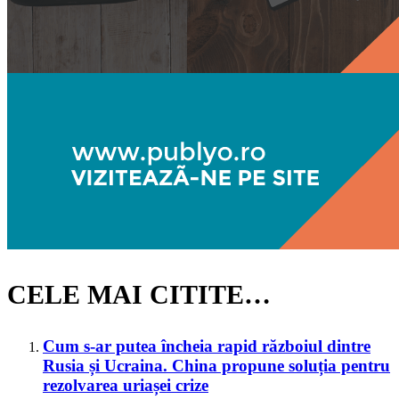
CELE MAI CITITE…
Cum s-ar putea încheia rapid războiul dintre
Rusia și Ucraina. China propune soluția pentru
rezolvarea uriașei crize