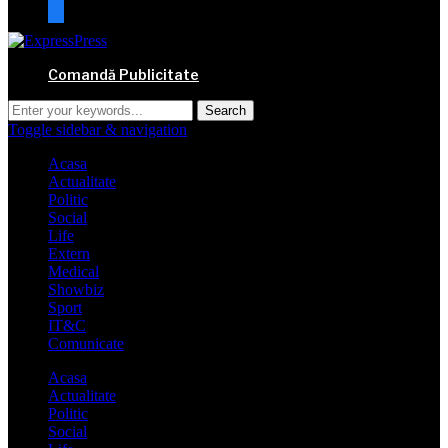
mail
Comandă Publicitate
Toggle sidebar & navigation
Acasa
Actualitate
Politic
Social
Life
Extern
Medical
Showbiz
Sport
IT&C
Comunicate
Acasa
Actualitate
Politic
Social