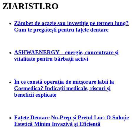
ZIARISTI.RO
Zâmbet de ocazie sau investiție pe termen lung?
Cum te pregătești pentru fațete dentare
ASHWAENERGY – energie, concentrare și
vitalitate pentru bărbații activi
În ce constă operația de micșorare labii la
Cosmedica? Indicații medicale, riscuri și
beneficii explicate
Fațete Dentare No-Prep și Prețul Lor: O Soluție
Estetică Minim Invazivă și Eficientă