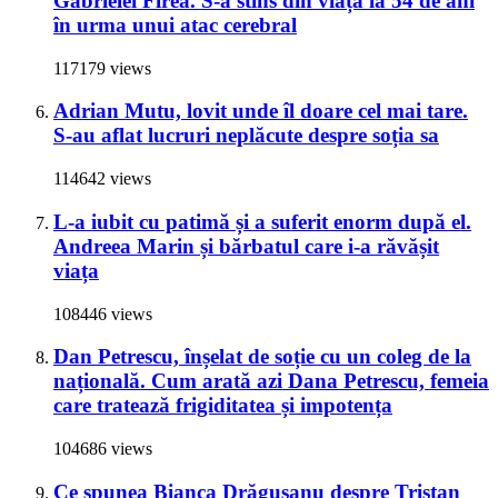
Gabrielei Firea. S-a stins din viață la 54 de ani
în urma unui atac cerebral
117179 views
Adrian Mutu, lovit unde îl doare cel mai tare.
S-au aflat lucruri neplăcute despre soția sa
114642 views
L-a iubit cu patimă și a suferit enorm după el.
Andreea Marin și bărbatul care i-a răvășit
viața
108446 views
Dan Petrescu, înșelat de soție cu un coleg de la
națională. Cum arată azi Dana Petrescu, femeia
care tratează frigiditatea și impotența
104686 views
Ce spunea Bianca Drăgușanu despre Tristan