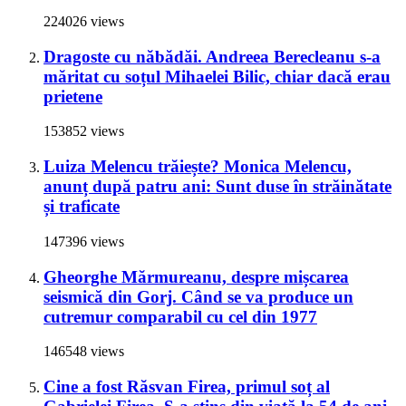
224026 views
Dragoste cu năbădăi. Andreea Berecleanu s-a
măritat cu soțul Mihaelei Bilic, chiar dacă erau
prietene
153852 views
Luiza Melencu trăiește? Monica Melencu,
anunț după patru ani: Sunt duse în străinătate
și traficate
147396 views
Gheorghe Mărmureanu, despre mișcarea
seismică din Gorj. Când se va produce un
cutremur comparabil cu cel din 1977
146548 views
Cine a fost Răsvan Firea, primul soț al