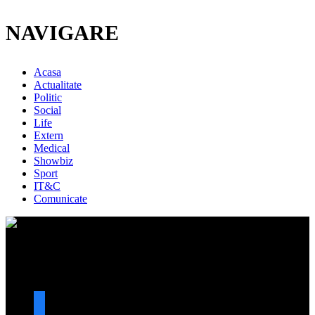
NAVIGARE
Acasa
Actualitate
Politic
Social
Life
Extern
Medical
Showbiz
Sport
IT&C
Comunicate
URMARESTE-NE
facebook