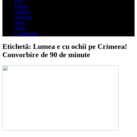
Life
Extern
Medical
Showbiz
Sport
IT&C
Comunicate
Etichetă:
Lumea e cu ochii pe Crimeea!
Convorbire de 90 de minute