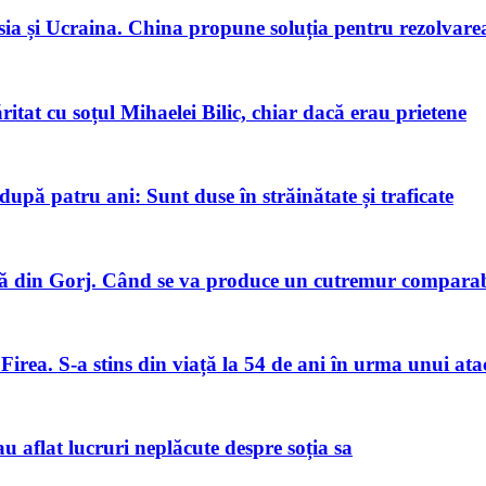
ia și Ucraina. China propune soluția pentru rezolvarea 
tat cu soțul Mihaelei Bilic, chiar dacă erau prietene
pă patru ani: Sunt duse în străinătate și traficate
 din Gorj. Când se va produce un cutremur comparabi
Firea. S-a stins din viață la 54 de ani în urma unui ata
u aflat lucruri neplăcute despre soția sa