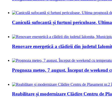
Caniculă sufocantă și furtuni periculoase. Ulti
Renovare energetică a clădirii din judetul Ialomi
Prognoza meteo, 7 august. Început de weekend cu
Reabilitare și modernizare Clădire Centru de Plasa