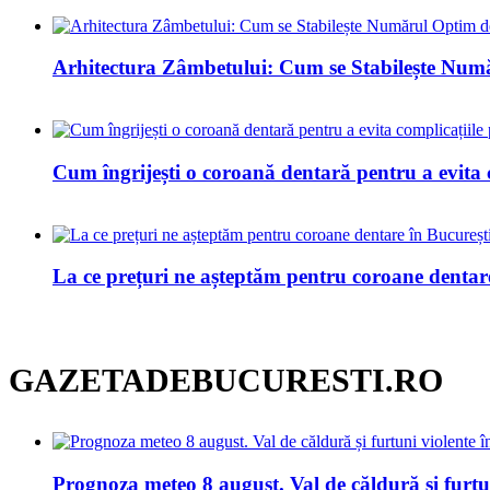
Arhitectura Zâmbetului: Cum se Stabilește Num
Cum îngrijești o coroană dentară pentru a evita 
La ce prețuri ne așteptăm pentru coroane dentar
GAZETADEBUCURESTI.RO
Prognoza meteo 8 august. Val de căldură și furtuni