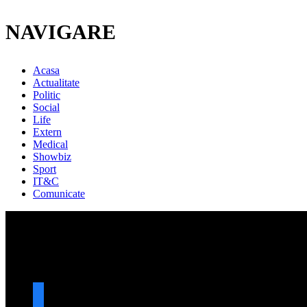
NAVIGARE
Acasa
Actualitate
Politic
Social
Life
Extern
Medical
Showbiz
Sport
IT&C
Comunicate
URMARESTE-NE
facebook