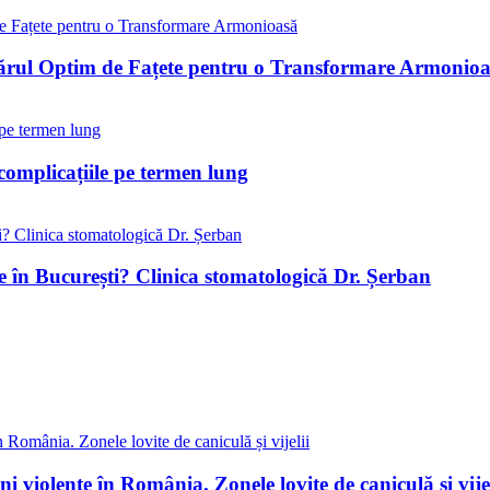
ărul Optim de Fațete pentru o Transformare Armonio
complicațiile pe termen lung
e în București? Clinica stomatologică Dr. Șerban
 violente în România. Zonele lovite de caniculă și vijel