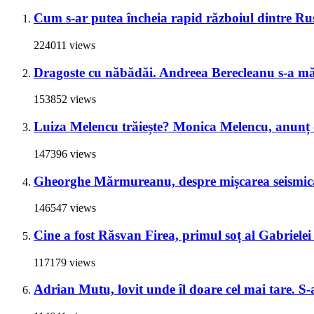
Cum s-ar putea încheia rapid războiul dintre Rus
224011 views
Dragoste cu năbădăi. Andreea Berecleanu s-a mări
153852 views
Luiza Melencu trăiește? Monica Melencu, anunț du
147396 views
Gheorghe Mărmureanu, despre mișcarea seismică
146547 views
Cine a fost Răsvan Firea, primul soț al Gabrielei 
117179 views
Adrian Mutu, lovit unde îl doare cel mai tare. S-a