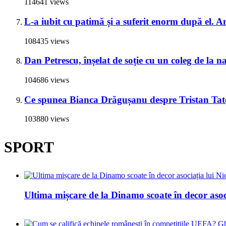
114641 views
L-a iubit cu patimă și a suferit enorm după el. A
108435 views
Dan Petrescu, înșelat de soție cu un coleg de la 
104686 views
Ce spunea Bianca Drăgușanu despre Tristan Tate 
103880 views
SPORT
Ultima mișcare de la Dinamo scoate în decor asoc