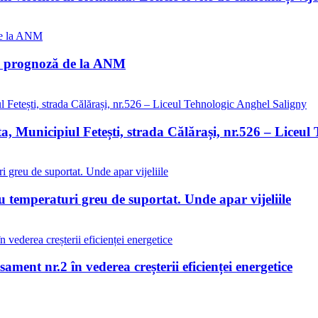
ma prognoză de la ANM
ta, Municipiul Fetești, strada Călărași, nr.526 – Liceu
 temperaturi greu de suportat. Unde apar vijeliile
ment nr.2 în vederea creșterii eficienței energetice