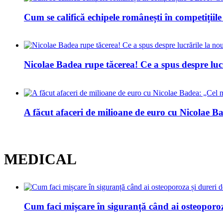
Cum se califică echipele românești în competiți
Nicolae Badea rupe tăcerea! Ce a spus despre luc
A făcut afaceri de milioane de euro cu Nicolae Bad
MEDICAL
Cum faci mișcare în siguranță când ai osteoporoz