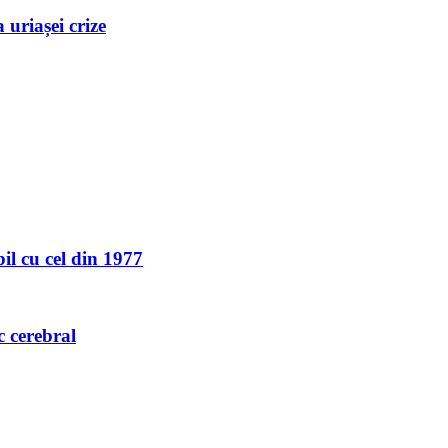
uriașei crize
l cu cel din 1977
c cerebral