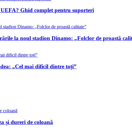
ile UEFA? Ghid complet pentru suporteri
rările la noul stadion Dinamo: „Folclor de proastă cali
ea: „Cel mai dificil dintre toți”
a și dureri de coloană