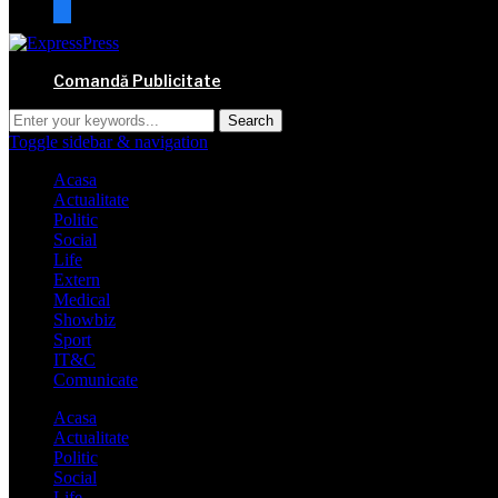
mail
Comandă Publicitate
Toggle sidebar & navigation
Acasa
Actualitate
Politic
Social
Life
Extern
Medical
Showbiz
Sport
IT&C
Comunicate
Acasa
Actualitate
Politic
Social
Life