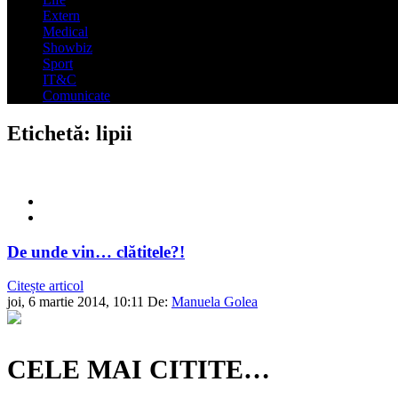
Extern
Medical
Showbiz
Sport
IT&C
Comunicate
Etichetă:
lipii
De unde vin… clătitele?!
Citește articol
joi, 6 martie 2014, 10:11
De:
Manuela Golea
CELE MAI CITITE…