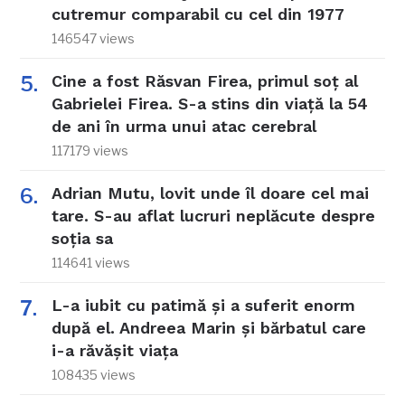
cutremur comparabil cu cel din 1977
146547 views
Cine a fost Răsvan Firea, primul soț al
Gabrielei Firea. S-a stins din viață la 54
de ani în urma unui atac cerebral
117179 views
Adrian Mutu, lovit unde îl doare cel mai
tare. S-au aflat lucruri neplăcute despre
soția sa
114641 views
L-a iubit cu patimă și a suferit enorm
după el. Andreea Marin și bărbatul care
i-a răvășit viața
108435 views