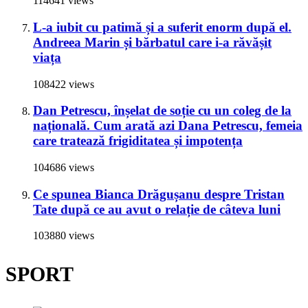
114641 views
L-a iubit cu patimă și a suferit enorm după el.
Andreea Marin și bărbatul care i-a răvășit
viața
108422 views
Dan Petrescu, înșelat de soție cu un coleg de la
națională. Cum arată azi Dana Petrescu, femeia
care tratează frigiditatea și impotența
104686 views
Ce spunea Bianca Drăgușanu despre Tristan
Tate după ce au avut o relație de câteva luni
103880 views
SPORT