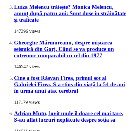
Luiza Melencu trăiește? Monica Melencu,
anunț după patru ani: Sunt duse în străinătate
și traficate
147396 views
Gheorghe Mărmureanu, despre mișcarea
seismică din Gorj. Când se va produce un
cutremur comparabil cu cel din 1977
146547 views
Cine a fost Răsvan Firea, primul soț al
Gabrielei Firea. S-a stins din viață la 54 de ani
în urma unui atac cerebral
117179 views
Adrian Mutu, lovit unde îl doare cel mai tare.
S-au aflat lucruri neplăcute despre soția sa