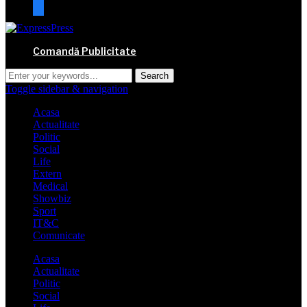
mail
Comandă Publicitate
Toggle sidebar & navigation
Acasa
Actualitate
Politic
Social
Life
Extern
Medical
Showbiz
Sport
IT&C
Comunicate
Acasa
Actualitate
Politic
Social