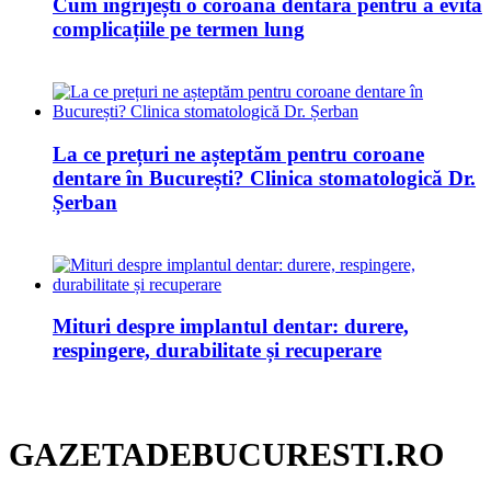
Cum îngrijești o coroană dentară pentru a evita
complicațiile pe termen lung
La ce prețuri ne așteptăm pentru coroane
dentare în București? Clinica stomatologică Dr.
Șerban
Mituri despre implantul dentar: durere,
respingere, durabilitate și recuperare
GAZETADEBUCURESTI.RO