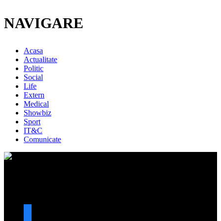
NAVIGARE
Acasa
Actualitate
Politic
Social
Life
Extern
Medical
Showbiz
Sport
IT&C
Comunicate
URMARESTE-NE
facebook