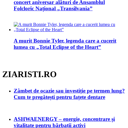
concert aniversar alături de Ansamblul
Folcloric Național „Transilvania”
A murit Bonnie Tyler, legenda care a cucerit
lumea cu „Total Eclipse of the Heart”
ZIARISTI.RO
Zâmbet de ocazie sau investiție pe termen lung?
Cum te pregătești pentru fațete dentare
ASHWAENERGY – energie, concentrare și
vitalitate pentru bărbații activi