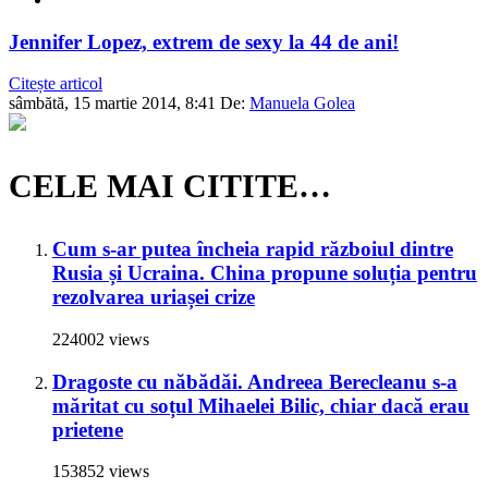
Jennifer Lopez, extrem de sexy la 44 de ani!
Citește articol
sâmbătă, 15 martie 2014, 8:41
De:
Manuela Golea
CELE MAI CITITE…
Cum s-ar putea încheia rapid războiul dintre
Rusia și Ucraina. China propune soluția pentru
rezolvarea uriașei crize
224002 views
Dragoste cu năbădăi. Andreea Berecleanu s-a
măritat cu soțul Mihaelei Bilic, chiar dacă erau
prietene
153852 views