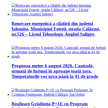
Renovare energetică a clădirii din judetul
Ialomita, Municipiul Fetești, strada Călărași,
nr.526 – Liceul Tehnologic Anghel Saligny
Prognoza meteo 6 august 2026. Caniculă,
urmată de furtuni în aproape toată țara.
Temperaturile vor urca până la 41 de grade
Realizare Grădinița P+1E cu Program