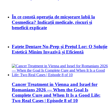
În ce constă operația de micșorare labii la
Cosmedica? Indicații medicale, riscuri și
beneficii explicate
Fațete Dentare No-Prep și Prețul Lor: O Soluție
Estetică Minim Invazivă și Eficientă
Cancer Treatment in Vienna and Israel for
Romanians 2026 — When the Goal Is
Complete Cure and When It Is a Good Life:
Two Real Cases | Episode 8 of 10