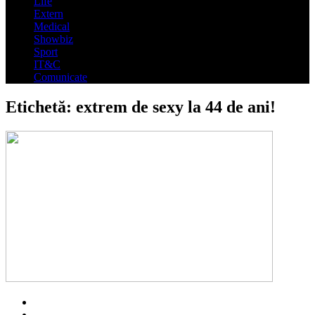
Life
Extern
Medical
Showbiz
Sport
IT&C
Comunicate
Etichetă:
extrem de sexy la 44 de ani!