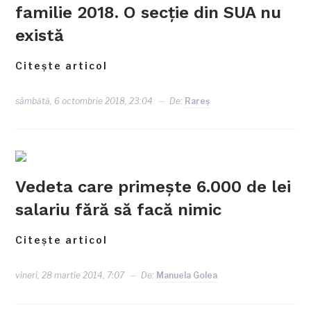
familie 2018. O secție din SUA nu
există
Citește articol
sâmbătă, 6 octombrie 2018, 23:04
De:
Rareş
Vedeta care primeşte 6.000 de lei
salariu fără să facă nimic
Citește articol
vineri, 28 martie 2014, 7:07
De:
Manuela Golea