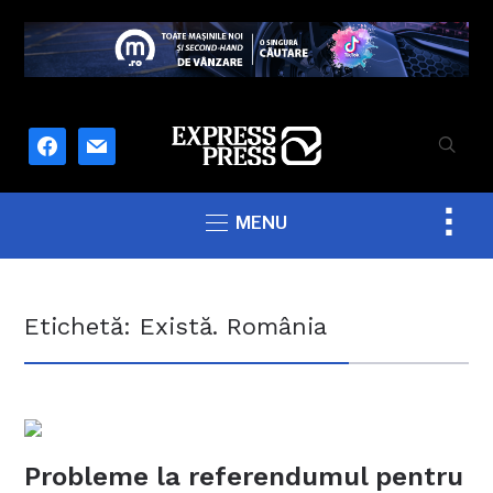
facebook
mail
Togg
MENU
sideb
&
navig
Etichetă:
Există. România
Probleme la referendumul pentru