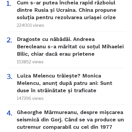
Cum s-ar putea încheia rapid războiul
dintre Rusia și Ucraina. China propune
soluția pentru rezolvarea uriașei crize
224001 views
Dragoste cu năbădăi. Andreea
Berecleanu s-a măritat cu soțul Mihaelei
Bilic, chiar dacă erau prietene
153852 views
Luiza Melencu trăiește? Monica
Melencu, anunț după patru ani: Sunt
duse în străinătate și traficate
147396 views
Gheorghe Mărmureanu, despre mișcarea
seismică din Gorj. Când se va produce un
cutremur comparabil cu cel din 1977