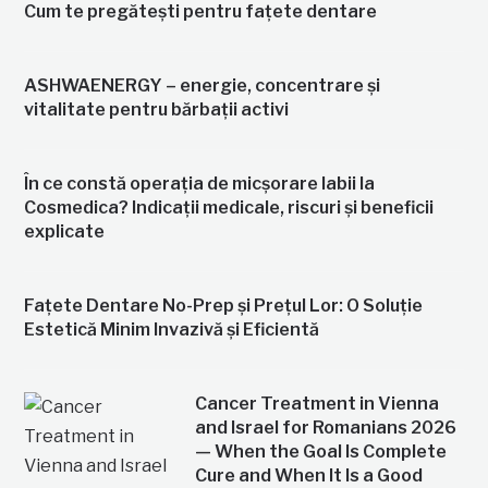
Cum te pregătești pentru fațete dentare
ASHWAENERGY – energie, concentrare și
vitalitate pentru bărbații activi
În ce constă operația de micșorare labii la
Cosmedica? Indicații medicale, riscuri și beneficii
explicate
Fațete Dentare No-Prep și Prețul Lor: O Soluție
Estetică Minim Invazivă și Eficientă
Cancer Treatment in Vienna
and Israel for Romanians 2026
— When the Goal Is Complete
Cure and When It Is a Good