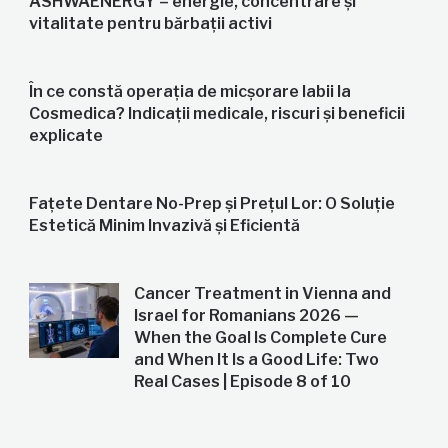
ASHWAENERGY – energie, concentrare și
vitalitate pentru bărbații activi
În ce constă operația de micșorare labii la
Cosmedica? Indicații medicale, riscuri și beneficii
explicate
Fațete Dentare No-Prep și Prețul Lor: O Soluție
Estetică Minim Invazivă și Eficientă
Cancer Treatment in Vienna and
Israel for Romanians 2026 —
When the Goal Is Complete Cure
and When It Is a Good Life: Two
Real Cases | Episode 8 of 10