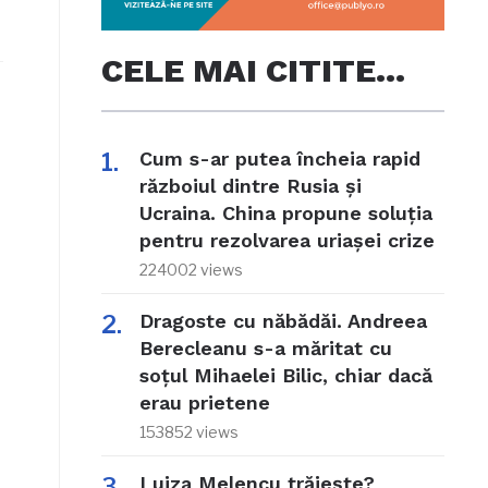
CELE MAI CITITE…
Cum s-ar putea încheia rapid
războiul dintre Rusia și
Ucraina. China propune soluția
pentru rezolvarea uriașei crize
224002 views
Dragoste cu năbădăi. Andreea
Berecleanu s-a măritat cu
soțul Mihaelei Bilic, chiar dacă
erau prietene
153852 views
Luiza Melencu trăiește?