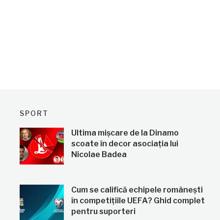
SPORT
Ultima mișcare de la Dinamo
scoate în decor asociația lui
Nicolae Badea
Cum se califică echipele românești
în competițiile UEFA? Ghid complet
pentru suporteri