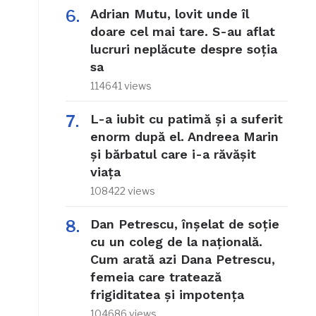
Adrian Mutu, lovit unde îl
doare cel mai tare. S-au aflat
lucruri neplăcute despre soția
sa
114641 views
L-a iubit cu patimă și a suferit
enorm după el. Andreea Marin
și bărbatul care i-a răvășit
viața
108422 views
Dan Petrescu, înșelat de soție
cu un coleg de la națională.
Cum arată azi Dana Petrescu,
femeia care tratează
frigiditatea și impotența
104686 views