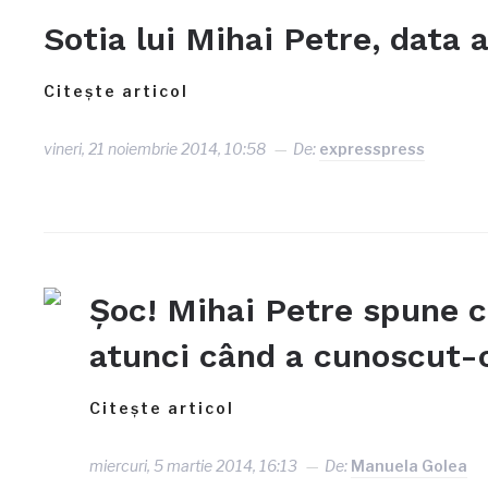
Sotia lui Mihai Petre, data 
Citește articol
vineri, 21 noiembrie 2014, 10:58
De:
expresspress
Şoc! Mihai Petre spune c
atunci când a cunoscut-
Citește articol
miercuri, 5 martie 2014, 16:13
De:
Manuela Golea