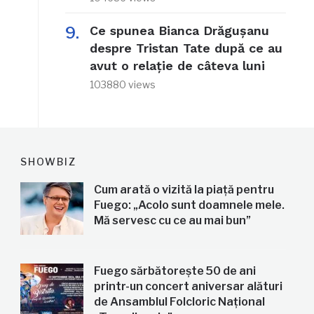
Ce spunea Bianca Drăgușanu
despre Tristan Tate după ce au
avut o relație de câteva luni
103880 views
SHOWBIZ
Cum arată o vizită la piață pentru
Fuego: „Acolo sunt doamnele mele.
Mă servesc cu ce au mai bun”
Fuego sărbătorește 50 de ani
printr-un concert aniversar alături
de Ansamblul Folcloric Național