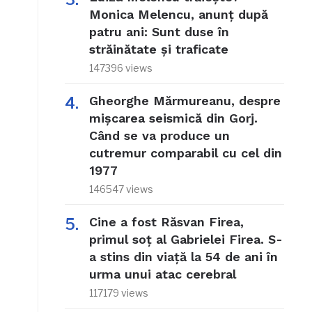
Monica Melencu, anunț după
patru ani: Sunt duse în
străinătate și traficate
147396 views
Gheorghe Mărmureanu, despre
mișcarea seismică din Gorj.
Când se va produce un
cutremur comparabil cu cel din
1977
146547 views
Cine a fost Răsvan Firea,
primul soț al Gabrielei Firea. S-
a stins din viață la 54 de ani în
urma unui atac cerebral
117179 views