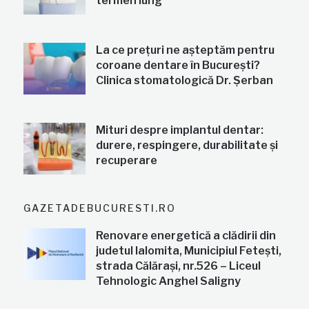
termen lung
La ce prețuri ne așteptăm pentru
coroane dentare în București?
Clinica stomatologică Dr. Șerban
Mituri despre implantul dentar:
durere, respingere, durabilitate și
recuperare
GAZETADEBUCURESTI.RO
Renovare energetică a clădirii din
judetul Ialomita, Municipiul Fetești,
strada Călărași, nr.526 – Liceul
Tehnologic Anghel Saligny