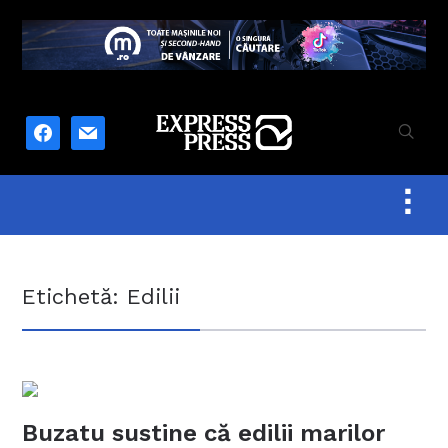
facebook
mail
Togg
sideb
&
navig
Etichetă:
Edilii
Buzatu sustine că edilii marilor