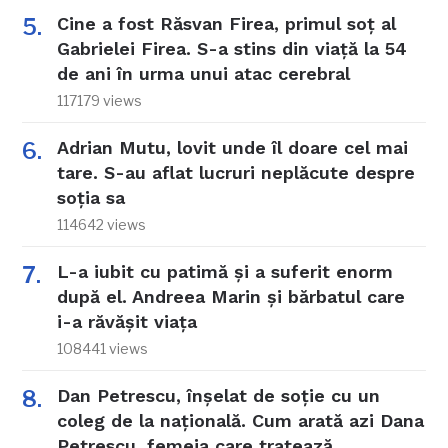
Cine a fost Răsvan Firea, primul soț al
Gabrielei Firea. S-a stins din viață la 54
de ani în urma unui atac cerebral
117179 views
Adrian Mutu, lovit unde îl doare cel mai
tare. S-au aflat lucruri neplăcute despre
soția sa
114642 views
L-a iubit cu patimă și a suferit enorm
după el. Andreea Marin și bărbatul care
i-a răvășit viața
108441 views
Dan Petrescu, înșelat de soție cu un
coleg de la națională. Cum arată azi Dana
Petrescu, femeia care tratează