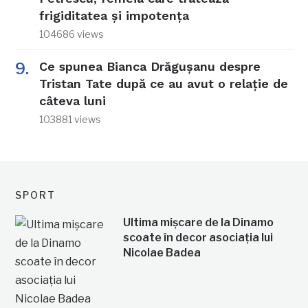
frigiditatea și impotența
104686 views
Ce spunea Bianca Drăgușanu despre
Tristan Tate după ce au avut o relație de
câteva luni
103881 views
SPORT
Ultima mișcare de la Dinamo
scoate în decor asociația lui
Nicolae Badea