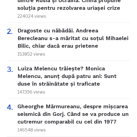
dintre Rusia și Ucraina. China propune
soluția pentru rezolvarea uriașei crize
224024 views
Dragoste cu năbădăi. Andreea
Berecleanu s-a măritat cu soțul Mihaelei
Bilic, chiar dacă erau prietene
153852 views
Luiza Melencu trăiește? Monica
Melencu, anunț după patru ani: Sunt
duse în străinătate și traficate
147396 views
Gheorghe Mărmureanu, despre mișcarea
seismică din Gorj. Când se va produce un
cutremur comparabil cu cel din 1977
146548 views