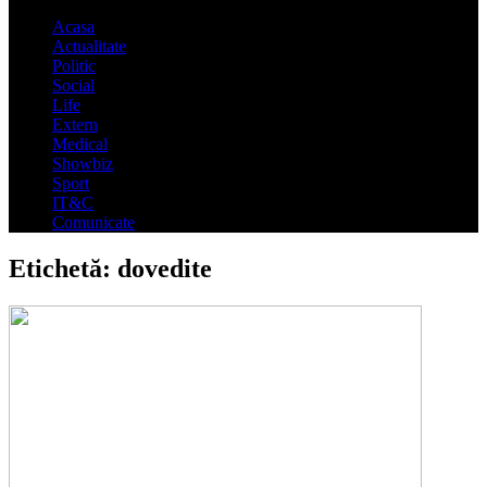
Acasa
Actualitate
Politic
Social
Life
Extern
Medical
Showbiz
Sport
IT&C
Comunicate
Etichetă:
dovedite