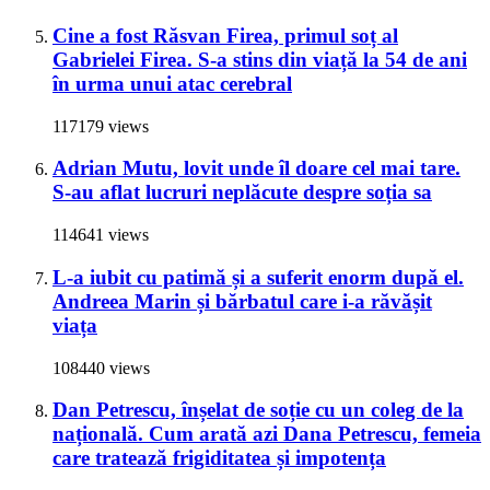
Cine a fost Răsvan Firea, primul soț al
Gabrielei Firea. S-a stins din viață la 54 de ani
în urma unui atac cerebral
117179 views
Adrian Mutu, lovit unde îl doare cel mai tare.
S-au aflat lucruri neplăcute despre soția sa
114641 views
L-a iubit cu patimă și a suferit enorm după el.
Andreea Marin și bărbatul care i-a răvășit
viața
108440 views
Dan Petrescu, înșelat de soție cu un coleg de la
națională. Cum arată azi Dana Petrescu, femeia
care tratează frigiditatea și impotența