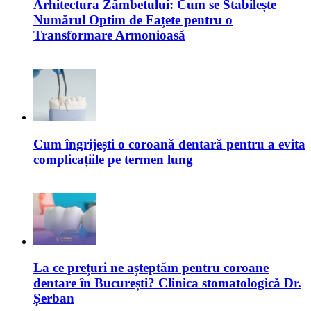
Arhitectura Zâmbetului: Cum se Stabilește
Numărul Optim de Fațete pentru o
Transformare Armonioasă
Cum îngrijești o coroană dentară pentru a evita
complicațiile pe termen lung
La ce prețuri ne așteptăm pentru coroane
dentare în București? Clinica stomatologică Dr.
Șerban