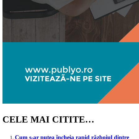
CELE MAI CITITE…
Cum s-ar putea încheia rapid războiul dintre