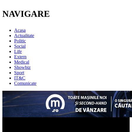
NAVIGARE
Acasa
Actualitate
Politic
Social
Life
Extern
Medical
Showbiz
Sport
IT&C
Comunicate