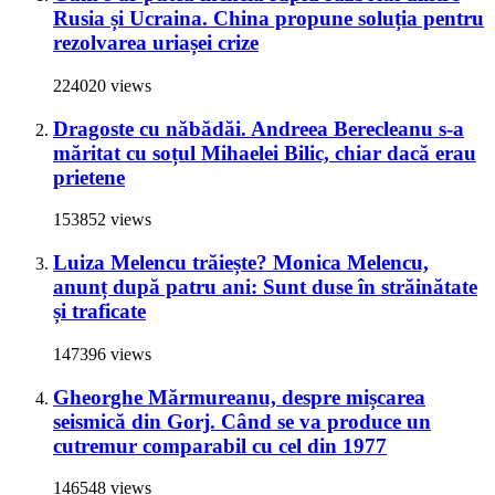
Rusia și Ucraina. China propune soluția pentru
rezolvarea uriașei crize
224020 views
Dragoste cu năbădăi. Andreea Berecleanu s-a
măritat cu soțul Mihaelei Bilic, chiar dacă erau
prietene
153852 views
Luiza Melencu trăiește? Monica Melencu,
anunț după patru ani: Sunt duse în străinătate
și traficate
147396 views
Gheorghe Mărmureanu, despre mișcarea
seismică din Gorj. Când se va produce un
cutremur comparabil cu cel din 1977
146548 views