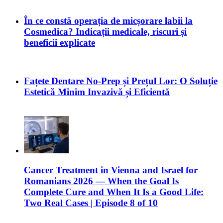
În ce constă operația de micșorare labii la
Cosmedica? Indicații medicale, riscuri și
beneficii explicate
Fațete Dentare No-Prep și Prețul Lor: O Soluție
Estetică Minim Invazivă și Eficientă
Cancer Treatment in Vienna and Israel for
Romanians 2026 — When the Goal Is
Complete Cure and When It Is a Good Life:
Two Real Cases | Episode 8 of 10