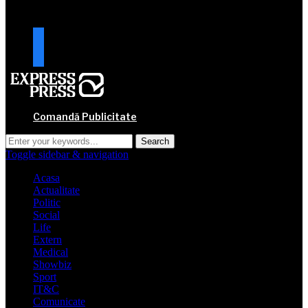
URMARESTE-NE
facebook
mail
Comandă Publicitate
Toggle sidebar & navigation
Acasa
Actualitate
Politic
Social
Life
Extern
Medical
Showbiz
Sport
IT&C
Comunicate