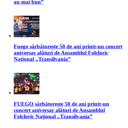
au mai bun”
Fuego sărbătorește 50 de ani printr-un concert
aniversar alături de Ansamblul Folcloric
Național „Transilvania”
FUEGO sărbătorește 50 de ani printr-un
concert aniversar alături de Ansamblul
Folcloric Național „Transilvania”