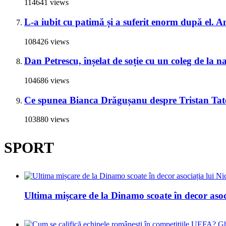
114641 views
L-a iubit cu patimă și a suferit enorm după el. A
108426 views
Dan Petrescu, înșelat de soție cu un coleg de la 
104686 views
Ce spunea Bianca Drăgușanu despre Tristan Tate 
103880 views
SPORT
Ultima mișcare de la Dinamo scoate în decor asoc