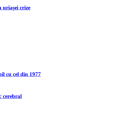
uriașei crize
l cu cel din 1977
c cerebral