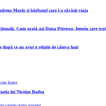
ndreea Marin și bărbatul care i-a răvășit viața
națională. Cum arată azi Dana Petrescu, femeia care trat
după ce au avut o relație de câteva luni
iația lui Nicolae Badea