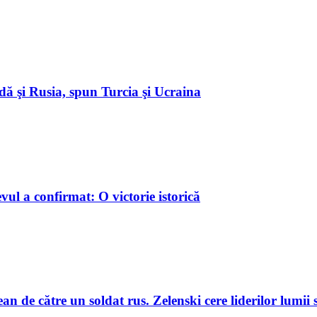
dă şi Rusia, spun Turcia şi Ucraina
ul a confirmat: O victorie istorică
an de către un soldat rus. Zelenski cere liderilor lumii 