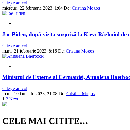
Citește articol
miercuri, 22 februarie 2023, 1:04
De:
Cristina Mogos
Joe Biden, după vizita surpriză la Kiev: Războiul de c
Citește articol
marți, 21 februarie 2023, 8:16
De:
Cristina Mogos
Ministrul de Externe al Germaniei, Annalena Baerbock
Citește articol
marți, 10 ianuarie 2023, 21:08
De:
Cristina Mogos
1
2
Next
CELE MAI CITITE…