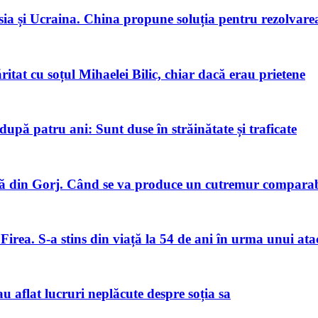
ia și Ucraina. China propune soluția pentru rezolvarea 
tat cu soțul Mihaelei Bilic, chiar dacă erau prietene
pă patru ani: Sunt duse în străinătate și traficate
 din Gorj. Când se va produce un cutremur comparabi
Firea. S-a stins din viață la 54 de ani în urma unui ata
u aflat lucruri neplăcute despre soția sa