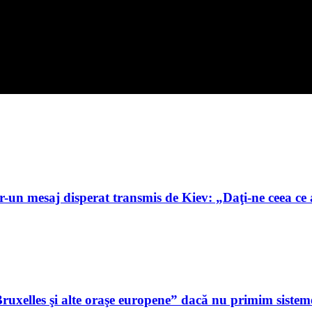
-un mesaj disperat transmis de Kiev: „Daţi-ne ceea ce
ruxelles şi alte oraşe europene” dacă nu primim sisteme