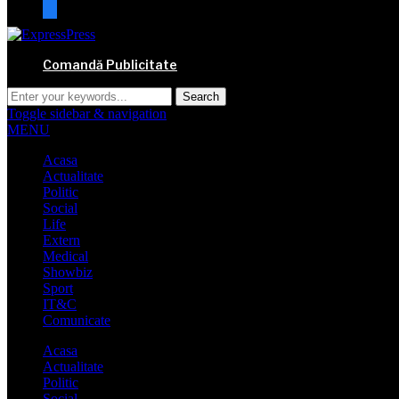
mail
Comandă Publicitate
Toggle sidebar & navigation
MENU
Acasa
Actualitate
Politic
Social
Life
Extern
Medical
Showbiz
Sport
IT&C
Comunicate
Acasa
Actualitate
Politic
Social