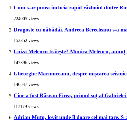
Cum s-ar putea încheia rapid războiul dintre Rus
224005 views
Dragoste cu năbădăi. Andreea Berecleanu s-a mări
153852 views
Luiza Melencu trăiește? Monica Melencu, anunț du
147396 views
Gheorghe Mărmureanu, despre mișcarea seismică
146547 views
Cine a fost Răsvan Firea, primul soț al Gabrielei 
117179 views
Adrian Mutu, lovit unde îl doare cel mai tare. S-a