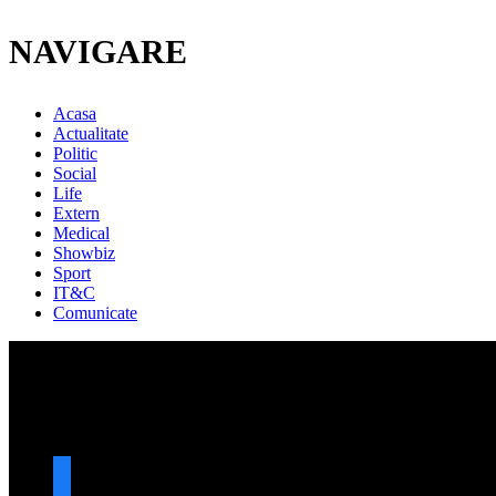
NAVIGARE
Acasa
Actualitate
Politic
Social
Life
Extern
Medical
Showbiz
Sport
IT&C
Comunicate
URMARESTE-NE
facebook