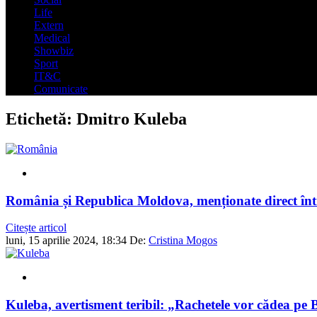
Life
Extern
Medical
Showbiz
Sport
IT&C
Comunicate
Etichetă:
Dmitro Kuleba
România și Republica Moldova, menționate direct într
Citește articol
luni, 15 aprilie 2024, 18:34
De:
Cristina Mogos
Kuleba, avertisment teribil: „Rachetele vor cădea pe B