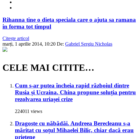
Rihanna tine o dieta speciala care o ajuta sa ramana
in forma tot timpul
Citește articol
marți, 1 aprilie 2014, 10:20
De:
Gabriel Sergiu Nicholas
CELE MAI CITITE…
Cum s-ar putea încheia rapid războiul dintre
Rusia și Ucraina. China propune soluția pentru
rezolvarea uriașei crize
224011 views
Dragoste cu năbădăi. Andreea Berecleanu s-a
măritat cu soțul Mihaelei Bilic, chiar dacă erau
prietene