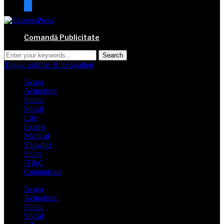
mail
Comandă Publicitate
Toggle sidebar & navigation
Acasa
Actualitate
Politic
Social
Life
Extern
Medical
Showbiz
Sport
IT&C
Comunicate
Acasa
Actualitate
Politic
Social