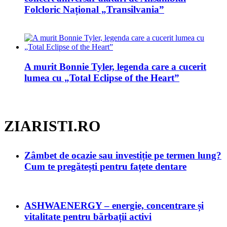
Folcloric Național „Transilvania”
A murit Bonnie Tyler, legenda care a cucerit
lumea cu „Total Eclipse of the Heart”
ZIARISTI.RO
Zâmbet de ocazie sau investiție pe termen lung?
Cum te pregătești pentru fațete dentare
ASHWAENERGY – energie, concentrare și
vitalitate pentru bărbații activi