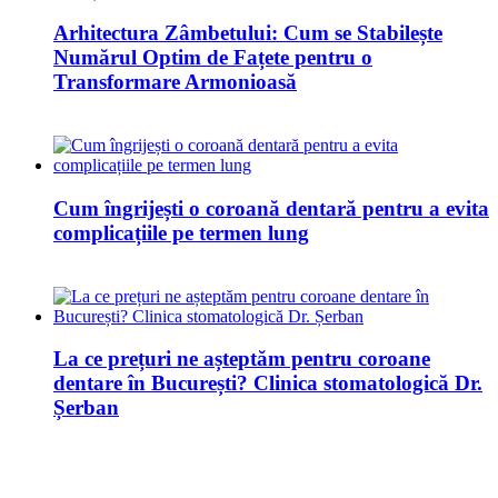
Arhitectura Zâmbetului: Cum se Stabilește
Numărul Optim de Fațete pentru o
Transformare Armonioasă
Cum îngrijești o coroană dentară pentru a evita
complicațiile pe termen lung
La ce prețuri ne așteptăm pentru coroane
dentare în București? Clinica stomatologică Dr.
Șerban