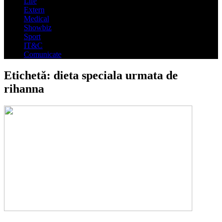
Life
Extern
Medical
Showbiz
Sport
IT&C
Comunicate
Etichetă:
dieta speciala urmata de
rihanna