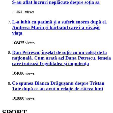
S-au aflat lucruri neplăcute despre soția sa
114641 views
L-a iubit cu patimă și a suferit enorm după el.
Andreea Marin și bărbatul care i-a răvășit
viața
108435 views
Dan Petrescu, înșelat de soție cu un coleg de la
națională. Cum arată azi Dana Petrescu, femeia
care tratează frigiditatea și impotența
104686 views
Ce spunea Bianca Drăgușanu despre Tristan
Tate după ce au avut o relație de câteva luni
103880 views
SPORT