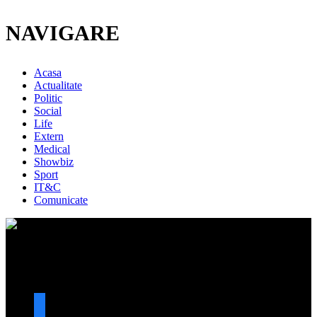
NAVIGARE
Acasa
Actualitate
Politic
Social
Life
Extern
Medical
Showbiz
Sport
IT&C
Comunicate
URMARESTE-NE
facebook