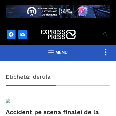
facebook
mail
Togg
MENU
sideb
&
navig
Etichetă:
derula
Accident pe scena finalei de la