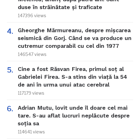
duse în străinătate și traficate
147396 views
Gheorghe Mărmureanu, despre mișcarea
seismică din Gorj. Când se va produce un
cutremur comparabil cu cel din 1977
146547 views
Cine a fost Răsvan Firea, primul soț al
Gabrielei Firea. S-a stins din viață la 54
de ani în urma unui atac cerebral
117179 views
Adrian Mutu, lovit unde îl doare cel mai
tare. S-au aflat lucruri neplăcute despre
soția sa
114641 views