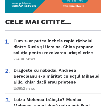
CELE MAI CITITE…
Cum s-ar putea încheia rapid războiul
dintre Rusia și Ucraina. China propune
soluția pentru rezolvarea uriașei crize
224010 views
Dragoste cu năbădăi. Andreea
Berecleanu s-a măritat cu soțul Mihaelei
Bilic, chiar dacă erau prietene
153852 views
Luiza Melencu trăiește? Monica
Melencu, anunț după patru ani: Sunt