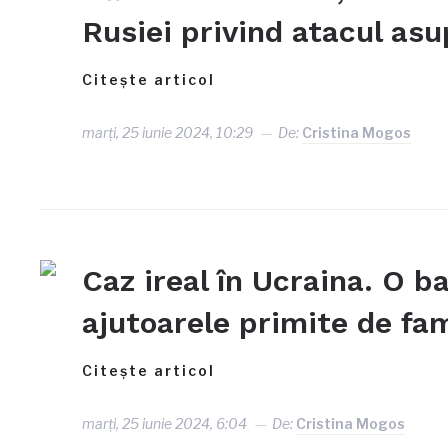
Rusiei privind atacul as
Citește articol
marți, 25 iunie 2024, 10:29
De:
Cristina Mogos
Caz ireal în Ucraina. O b
ajutoarele primite de fami
Citește articol
marți, 25 iunie 2024, 6:04
De:
Cristina Mogos