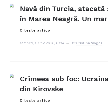
Navă din Turcia, atacată
în Marea Neagră. Un mari
Citește articol
sâmbătă, 6 iunie 2026, 10:14
De:
Cristina Mogos
Crimeea sub foc: Ucraina
din Kirovske
Citește articol