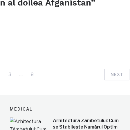
n al doilea Afganistan”
3
…
8
NEXT
MEDICAL
Arhitectura Zâmbetului: Cum
se Stabilește Numărul Optim