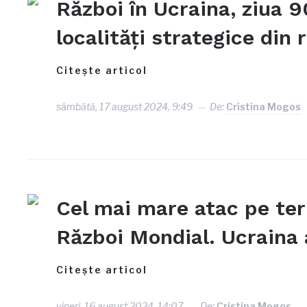
Război în Ucraina, ziua 
localități strategice din
Citește articol
sâmbătă, 17 august 2024, 9:49
De:
Cristina Mogos
Cel mai mare atac pe teri
Război Mondial. Ucraina a
Citește articol
vineri, 16 august 2024, 14:07
De:
Cristina Mogos