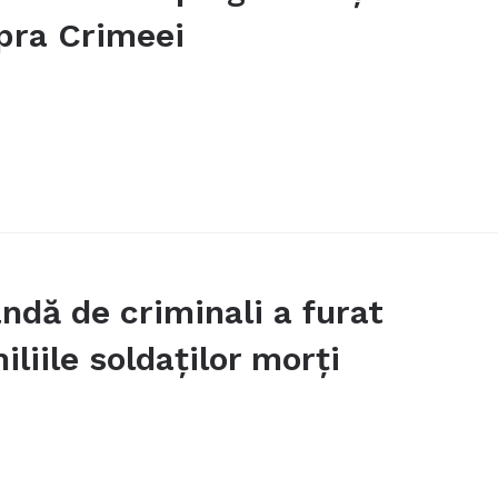
upra Crimeei
andă de criminali a furat
liile soldaților morți