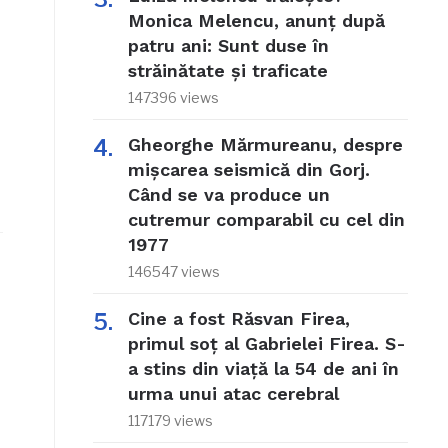
Monica Melencu, anunț după
patru ani: Sunt duse în
străinătate și traficate
147396 views
Gheorghe Mărmureanu, despre
mișcarea seismică din Gorj.
Când se va produce un
cutremur comparabil cu cel din
1977
146547 views
Cine a fost Răsvan Firea,
primul soț al Gabrielei Firea. S-
a stins din viață la 54 de ani în
urma unui atac cerebral
117179 views