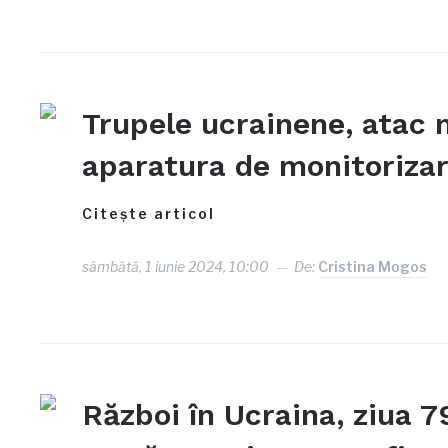
Trupele ucrainene, atac 
aparatura de monitorizare
Citește articol
sâmbătă, 1 iunie 2024, 10:00
De:
Cristina Mogos
Război în Ucraina, ziua 