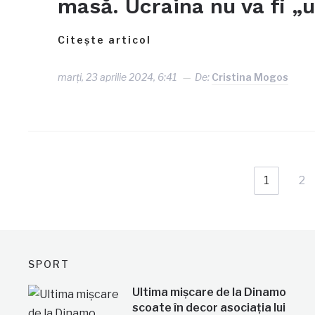
masă. Ucraina nu va fi „u
Citește articol
marți, 23 aprilie 2024, 6:41
De:
Cristina Mogos
1
2
SPORT
Ultima mișcare de la Dinamo
scoate în decor asociația lui