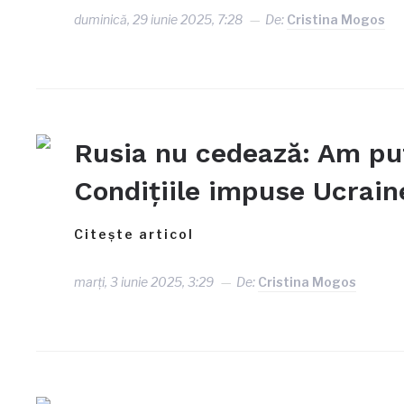
duminică, 29 iunie 2025, 7:28
De:
Cristina Mogos
Rusia nu cedează: Am put
Condițiile impuse Ucrain
Citește articol
marți, 3 iunie 2025, 3:29
De:
Cristina Mogos