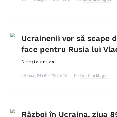
Ucrainenii vor să scape 
face pentru Rusia lui Vla
Citește articol
miercuri, 24 iulie 2024, 6:18
De:
Cristina Mogos
Război în Ucraina, ziua 8