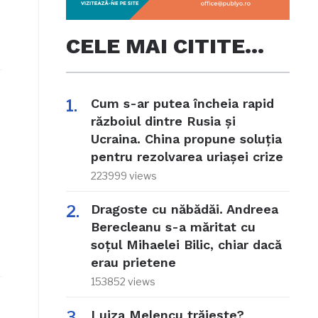
CELE MAI CITITE…
Cum s-ar putea încheia rapid
războiul dintre Rusia și
Ucraina. China propune soluția
pentru rezolvarea uriașei crize
223999 views
Dragoste cu năbădăi. Andreea
Berecleanu s-a măritat cu
soțul Mihaelei Bilic, chiar dacă
erau prietene
153852 views
Luiza Melencu trăiește?