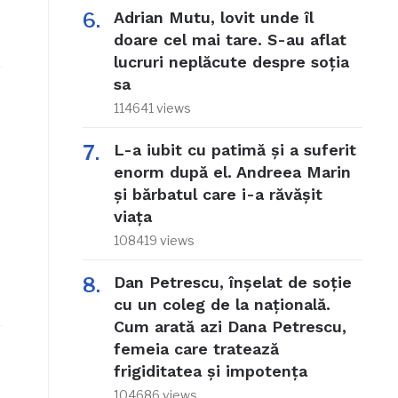
Adrian Mutu, lovit unde îl
doare cel mai tare. S-au aflat
lucruri neplăcute despre soția
sa
114641 views
L-a iubit cu patimă și a suferit
enorm după el. Andreea Marin
și bărbatul care i-a răvășit
viața
108419 views
Dan Petrescu, înșelat de soție
cu un coleg de la națională.
Cum arată azi Dana Petrescu,
femeia care tratează
frigiditatea și impotența
104686 views