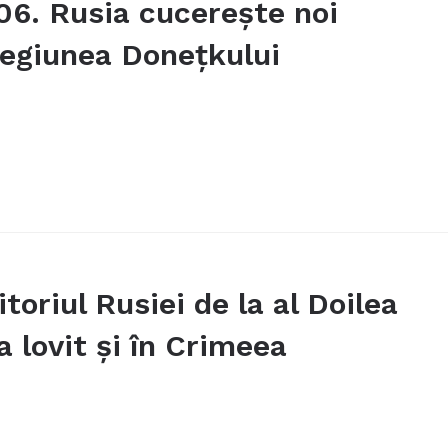
906. Rusia cucerește noi
 regiunea Donețkului
toriul Rusiei de la al Doilea
 lovit și în Crimeea