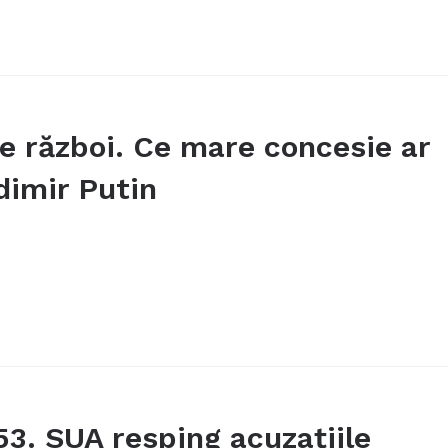
de război. Ce mare concesie ar
dimir Putin
53. SUA resping acuzațiile