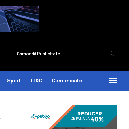
Comandă Publicitate
Sport
IT&C
Comunicate
Toggl
sideb
&
naviga