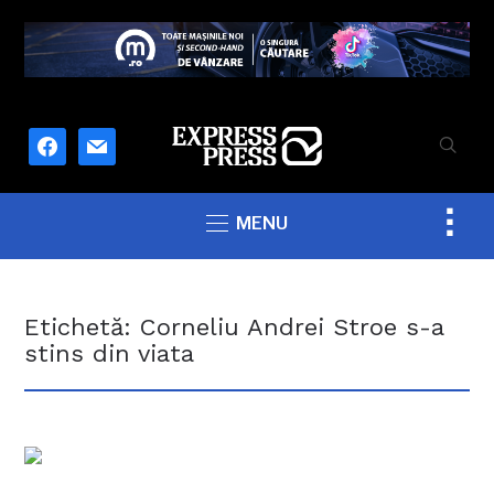
facebook
mail
Togg
MENU
sideb
&
navig
Etichetă:
Corneliu Andrei Stroe s-a
stins din viata