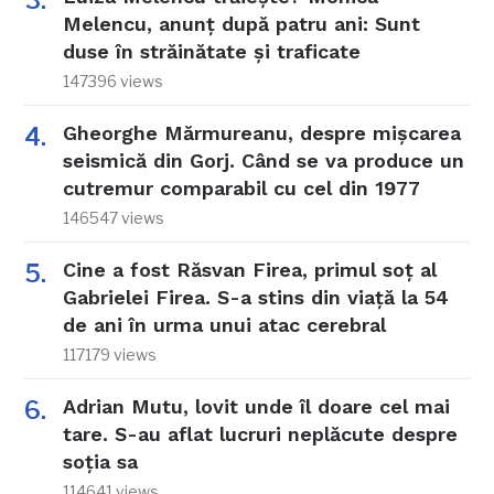
Melencu, anunț după patru ani: Sunt
duse în străinătate și traficate
147396 views
Gheorghe Mărmureanu, despre mișcarea
seismică din Gorj. Când se va produce un
cutremur comparabil cu cel din 1977
146547 views
Cine a fost Răsvan Firea, primul soț al
Gabrielei Firea. S-a stins din viață la 54
de ani în urma unui atac cerebral
117179 views
Adrian Mutu, lovit unde îl doare cel mai
tare. S-au aflat lucruri neplăcute despre
soția sa
114641 views