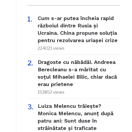
Cum s-ar putea încheia rapid
războiul dintre Rusia și
Ucraina. China propune soluția
pentru rezolvarea uriașei crize
224021 views
Dragoste cu năbădăi. Andreea
Berecleanu s-a măritat cu
soțul Mihaelei Bilic, chiar dacă
erau prietene
153852 views
Luiza Melencu trăiește?
Monica Melencu, anunț după
patru ani: Sunt duse în
străinătate și traficate