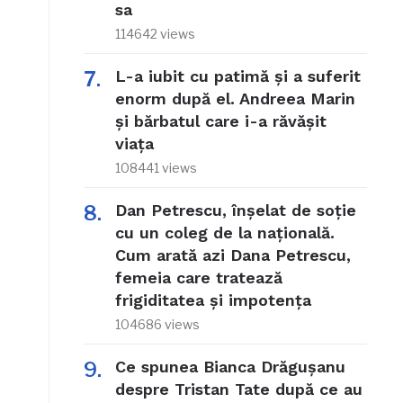
sa
114642 views
L-a iubit cu patimă și a suferit
enorm după el. Andreea Marin
și bărbatul care i-a răvășit
viața
108441 views
Dan Petrescu, înșelat de soție
cu un coleg de la națională.
Cum arată azi Dana Petrescu,
femeia care tratează
frigiditatea și impotența
104686 views
Ce spunea Bianca Drăgușanu
despre Tristan Tate după ce au