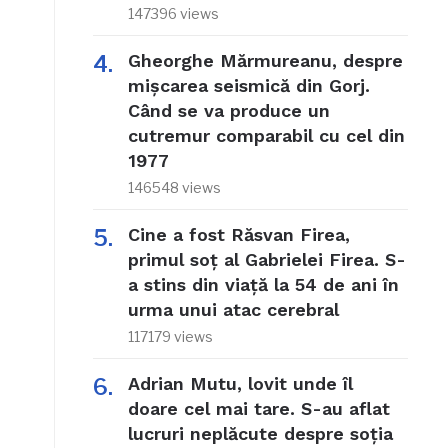
147396 views
Gheorghe Mărmureanu, despre
mișcarea seismică din Gorj.
Când se va produce un
cutremur comparabil cu cel din
1977
146548 views
Cine a fost Răsvan Firea,
primul soț al Gabrielei Firea. S-
a stins din viață la 54 de ani în
urma unui atac cerebral
117179 views
Adrian Mutu, lovit unde îl
doare cel mai tare. S-au aflat
lucruri neplăcute despre soția