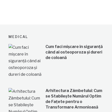
MEDICAL
Cum faci mișcare în siguranță
când ai osteoporoza și dureri
de coloană
Arhitectura Zâmbetului: Cum
se Stabilește Numărul Optim
de Fațete pentru o
Transformare Armonioasă