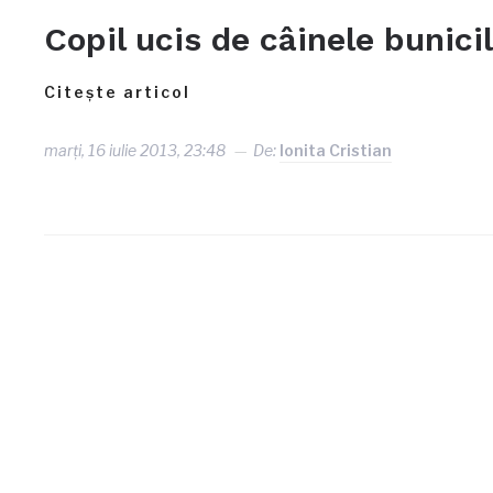
Copil ucis de câinele bunici
Citește articol
marți, 16 iulie 2013, 23:48
De:
Ionita Cristian