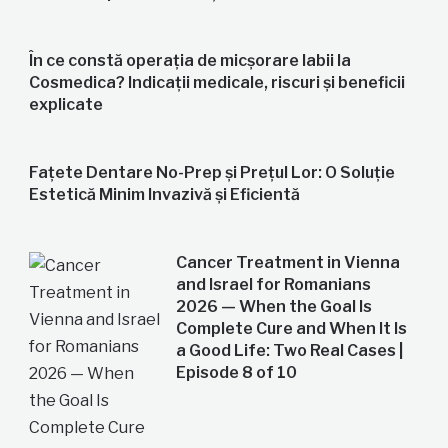
În ce constă operația de micșorare labii la
Cosmedica? Indicații medicale, riscuri și beneficii
explicate
Fațete Dentare No-Prep și Prețul Lor: O Soluție
Estetică Minim Invazivă și Eficientă
Cancer Treatment in Vienna
and Israel for Romanians
2026 — When the Goal Is
Complete Cure and When It Is
a Good Life: Two Real Cases |
Episode 8 of 10