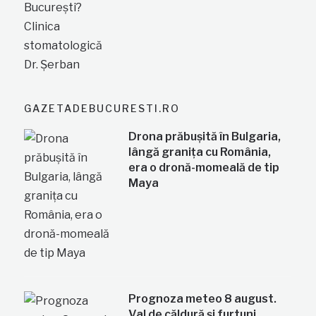
GAZETADEBUCURESTI.RO
Drona prăbușită în Bulgaria,
lângă granița cu România,
era o dronă-momeală de tip
Maya
Prognoza meteo 8 august.
Val de căldură și furtuni