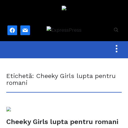
facebook
mail
Togg
sideb
&
navig
Etichetă:
Cheeky Girls lupta pentru
romani
Cheeky Girls lupta pentru romani