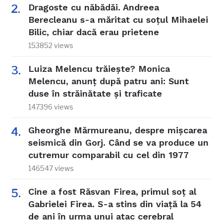
Dragoste cu năbădăi. Andreea
Berecleanu s-a măritat cu soțul Mihaelei
Bilic, chiar dacă erau prietene
153852 views
Luiza Melencu trăiește? Monica
Melencu, anunț după patru ani: Sunt
duse în străinătate și traficate
147396 views
Gheorghe Mărmureanu, despre mișcarea
seismică din Gorj. Când se va produce un
cutremur comparabil cu cel din 1977
146547 views
Cine a fost Răsvan Firea, primul soț al
Gabrielei Firea. S-a stins din viață la 54
de ani în urma unui atac cerebral