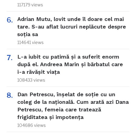
117179 views
Adrian Mutu, lovit unde îl doare cel mai
tare. S-au aflat lucruri neplăcute despre
soția sa
114641 views
L-a iubit cu patimă și a suferit enorm
după el. Andreea Marin și bărbatul care
i-a răvășit viața
108433 views
Dan Petrescu, înșelat de soție cu un
coleg de la națională. Cum arată azi Dana
Petrescu, femeia care tratează
frigiditatea și impotența
104686 views