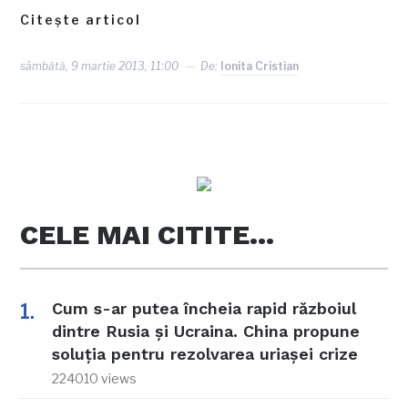
Citește articol
sâmbătă, 9 martie 2013, 11:00
De:
Ionita Cristian
CELE MAI CITITE…
Cum s-ar putea încheia rapid războiul
dintre Rusia și Ucraina. China propune
soluția pentru rezolvarea uriașei crize
224010 views