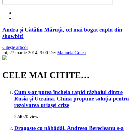
Andra şi Cătălin Măruţă, cel mai bogat cuplu din
showbiz!
Citește articol
joi, 27 martie 2014, 9:00
De:
Manuela Golea
CELE MAI CITITE…
Cum s-ar putea încheia rapid războiul dintre
Rusia și Ucraina. China propune soluția pentru
rezolvarea uriașei crize
224020 views
Dragoste cu năbădăi. Andreea Berecleanu s-a