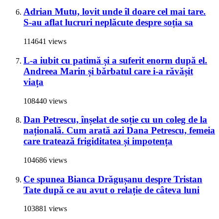
Adrian Mutu, lovit unde îl doare cel mai tare.
S-au aflat lucruri neplăcute despre soția sa
114641 views
L-a iubit cu patimă și a suferit enorm după el.
Andreea Marin și bărbatul care i-a răvășit
viața
108440 views
Dan Petrescu, înșelat de soție cu un coleg de la
națională. Cum arată azi Dana Petrescu, femeia
care tratează frigiditatea și impotența
104686 views
Ce spunea Bianca Drăgușanu despre Tristan
Tate după ce au avut o relație de câteva luni
103881 views