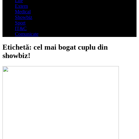
Life
Extern
Medical
Showbiz
Sport
IT&C
Comunicate
Etichetă:
cel mai bogat cuplu din
showbiz!