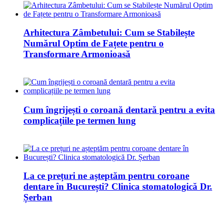
Arhitectura Zâmbetului: Cum se Stabilește
Numărul Optim de Fațete pentru o
Transformare Armonioasă
Cum îngrijești o coroană dentară pentru a evita
complicațiile pe termen lung
La ce prețuri ne așteptăm pentru coroane
dentare în București? Clinica stomatologică Dr.
Șerban