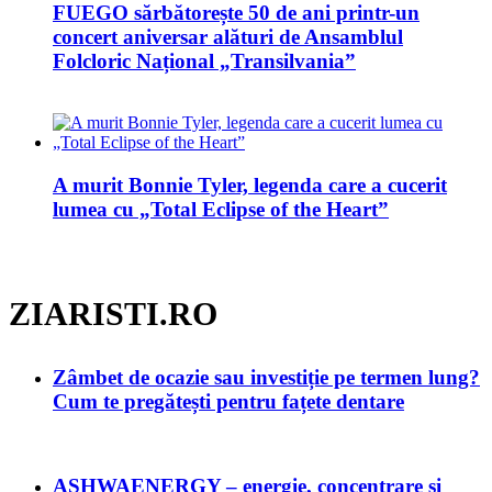
FUEGO sărbătorește 50 de ani printr-un
concert aniversar alături de Ansamblul
Folcloric Național „Transilvania”
A murit Bonnie Tyler, legenda care a cucerit
lumea cu „Total Eclipse of the Heart”
ZIARISTI.RO
Zâmbet de ocazie sau investiție pe termen lung?
Cum te pregătești pentru fațete dentare
ASHWAENERGY – energie, concentrare și