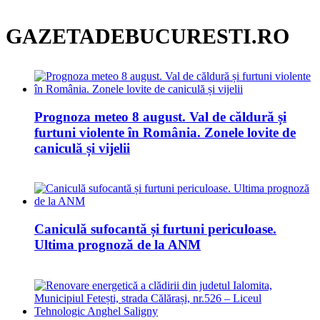
GAZETADEBUCURESTI.RO
Prognoza meteo 8 august. Val de căldură și
furtuni violente în România. Zonele lovite de
caniculă și vijelii
Caniculă sufocantă și furtuni periculoase.
Ultima prognoză de la ANM