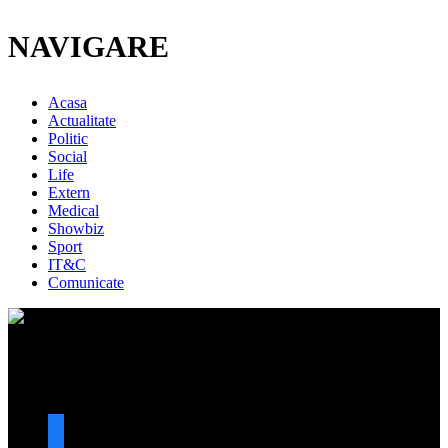
NAVIGARE
Acasa
Actualitate
Politic
Social
Life
Extern
Medical
Showbiz
Sport
IT&C
Comunicate
URMARESTE-NE
facebook