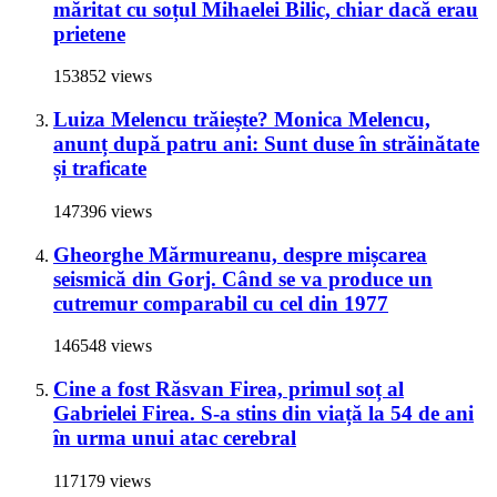
măritat cu soțul Mihaelei Bilic, chiar dacă erau
prietene
153852 views
Luiza Melencu trăiește? Monica Melencu,
anunț după patru ani: Sunt duse în străinătate
și traficate
147396 views
Gheorghe Mărmureanu, despre mișcarea
seismică din Gorj. Când se va produce un
cutremur comparabil cu cel din 1977
146548 views
Cine a fost Răsvan Firea, primul soț al
Gabrielei Firea. S-a stins din viață la 54 de ani
în urma unui atac cerebral
117179 views