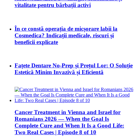
vitalitate pentru bărbații activi
În ce constă operația de micșorare labii la
Cosmedica? Indicații medicale, riscuri și
beneficii explicate
Fațete Dentare No-Prep și Prețul Lor: O Soluție
Estetică Minim Invazivă și Eficientă
Cancer Treatment in Vienna and Israel for
Romanians 2026 — When the Goal Is
Complete Cure and When It Is a Good Life:
Two Real Cases | Episode 8 of 10