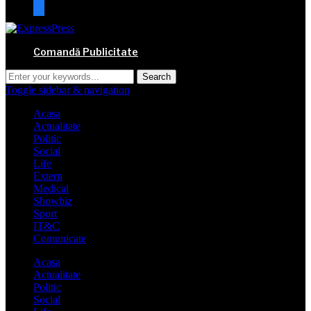
mail
Comandă Publicitate
Toggle sidebar & navigation
Acasa
Actualitate
Politic
Social
Life
Extern
Medical
Showbiz
Sport
IT&C
Comunicate
Acasa
Actualitate
Politic
Social