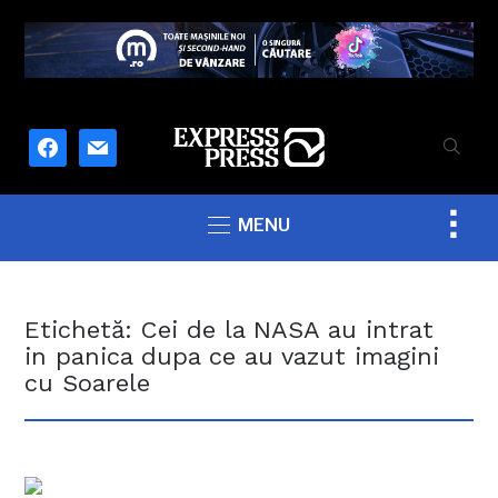
facebook
mail
Togg
MENU
sideb
&
navig
Etichetă:
Cei de la NASA au intrat
in panica dupa ce au vazut imagini
cu Soarele