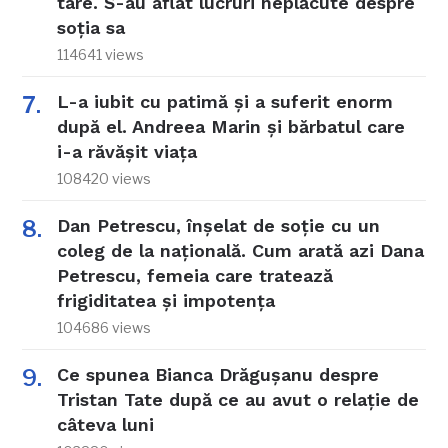
tare. S-au aflat lucruri neplăcute despre
soția sa
114641 views
L-a iubit cu patimă și a suferit enorm
după el. Andreea Marin și bărbatul care
i-a răvășit viața
108420 views
Dan Petrescu, înșelat de soție cu un
coleg de la națională. Cum arată azi Dana
Petrescu, femeia care tratează
frigiditatea și impotența
104686 views
Ce spunea Bianca Drăgușanu despre
Tristan Tate după ce au avut o relație de
câteva luni