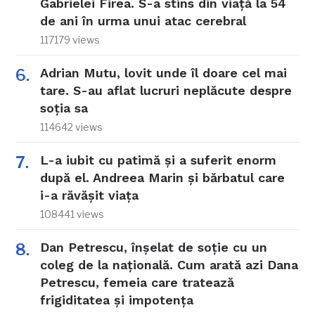
Gabrielei Firea. S-a stins din viață la 54
de ani în urma unui atac cerebral
117179 views
Adrian Mutu, lovit unde îl doare cel mai
tare. S-au aflat lucruri neplăcute despre
soția sa
114642 views
L-a iubit cu patimă și a suferit enorm
după el. Andreea Marin și bărbatul care
i-a răvășit viața
108441 views
Dan Petrescu, înșelat de soție cu un
coleg de la națională. Cum arată azi Dana
Petrescu, femeia care tratează
frigiditatea și impotența