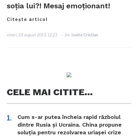
soţia lui?! Mesaj emoţionant!
Citește articol
vineri, 23 august 2013, 12:23
De:
Ionita Cristian
CELE MAI CITITE…
Cum s-ar putea încheia rapid războiul
dintre Rusia și Ucraina. China propune
soluția pentru rezolvarea uriașei crize