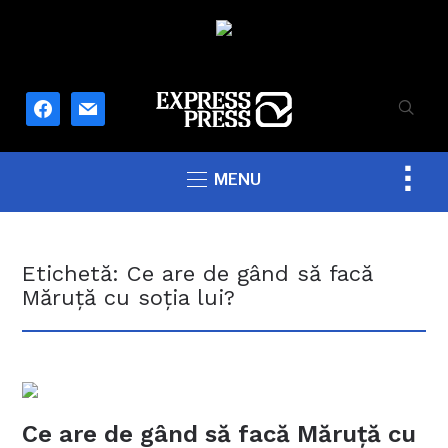
facebook
mail
Togg
MENU
sideb
&
navig
Etichetă:
Ce are de gând să facă
Măruţă cu soţia lui?
Ce are de gând să facă Măruţă cu