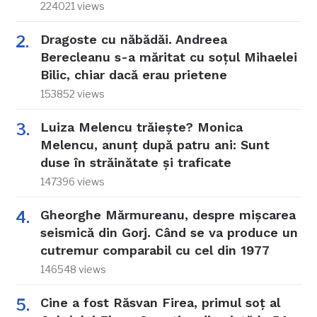
224021 views
Dragoste cu năbădăi. Andreea
Berecleanu s-a măritat cu soțul Mihaelei
Bilic, chiar dacă erau prietene
153852 views
Luiza Melencu trăiește? Monica
Melencu, anunț după patru ani: Sunt
duse în străinătate și traficate
147396 views
Gheorghe Mărmureanu, despre mișcarea
seismică din Gorj. Când se va produce un
cutremur comparabil cu cel din 1977
146548 views
Cine a fost Răsvan Firea, primul soț al