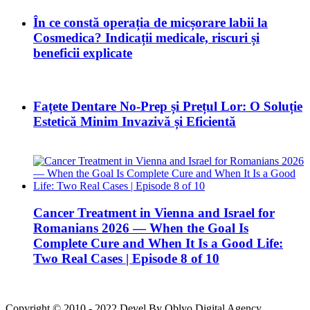
În ce constă operația de micșorare labii la
Cosmedica? Indicații medicale, riscuri și
beneficii explicate
Fațete Dentare No-Prep și Prețul Lor: O Soluție
Estetică Minim Invazivă și Eficientă
Cancer Treatment in Vienna and Israel for
Romanians 2026 — When the Goal Is
Complete Cure and When It Is a Good Life:
Two Real Cases | Episode 8 of 10
Copyright © 2010 - 2022 Devel By Oblyo Digital Agency