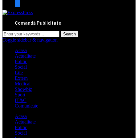
mail
Comandă Publicitate
Toggle sidebar & navigation
Acasa
Actualitate
Politic
Social
Life
Extern
Medical
Showbiz
Sport
IT&C
Comunicate
Acasa
Actualitate
Politic
Social