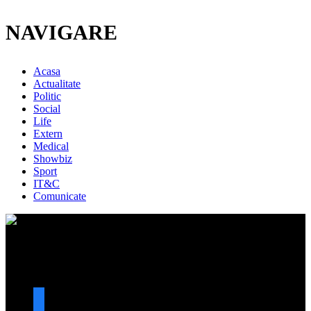
NAVIGARE
Acasa
Actualitate
Politic
Social
Life
Extern
Medical
Showbiz
Sport
IT&C
Comunicate
URMARESTE-NE
facebook