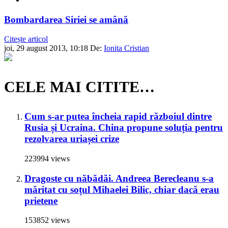
Bombardarea Siriei se amână
Citește articol
joi, 29 august 2013, 10:18
De:
Ionita Cristian
CELE MAI CITITE…
Cum s-ar putea încheia rapid războiul dintre
Rusia și Ucraina. China propune soluția pentru
rezolvarea uriașei crize
223994 views
Dragoste cu năbădăi. Andreea Berecleanu s-a
măritat cu soțul Mihaelei Bilic, chiar dacă erau
prietene
153852 views