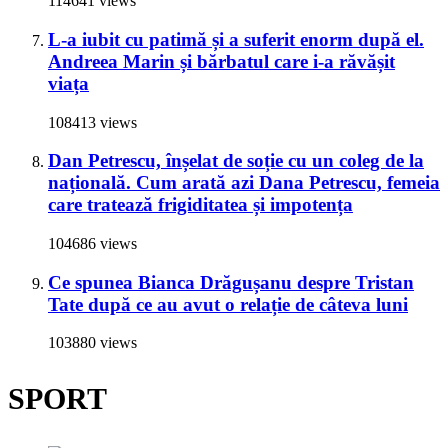
114641 views
L-a iubit cu patimă și a suferit enorm după el.
Andreea Marin și bărbatul care i-a răvășit
viața
108413 views
Dan Petrescu, înșelat de soție cu un coleg de la
națională. Cum arată azi Dana Petrescu, femeia
care tratează frigiditatea și impotența
104686 views
Ce spunea Bianca Drăgușanu despre Tristan
Tate după ce au avut o relație de câteva luni
103880 views
SPORT