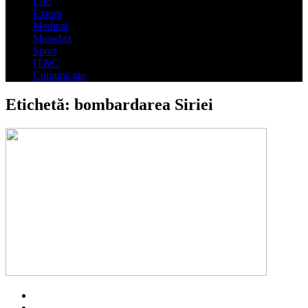
Life
Extern
Medical
Showbiz
Sport
IT&C
Comunicate
Etichetă:
bombardarea Siriei