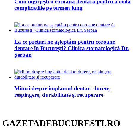
Cum îngrijești o coroană dentară pentru a evita
complicațiile pe termen lung
La ce prețuri ne așteptăm pentru coroane
dentare în București? Clinica stomatologică Dr.
Șerban
Mituri despre implantul dentar: durere,
respingere, durabilitate și recuperare
GAZETADEBUCURESTI.RO