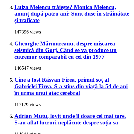
Luiza Melencu trăiește? Monica Melencu,
anunț după patru ani: Sunt duse în străinătate
și traficate
147396 views
Gheorghe Mărmureanu, despre mișcarea
seismică din Gorj. Când se va produce un
cutremur comparabil cu cel din 1977
146547 views
Cine a fost Răsvan Firea, primul soț al
Gabrielei Firea. S-a stins din viață la 54 de ani
în urma unui atac cerebral
117179 views
Adrian Mutu, lovit unde îl doare cel mai tare.
S-au aflat lucruri neplăcute despre soția sa