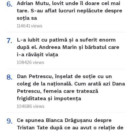
Adrian Mutu, lovit unde îl doare cel mai
tare. S-au aflat lucruri neplăcute despre
soția sa
114641 views
L-a iubit cu patimă și a suferit enorm
după el. Andreea Marin și bărbatul care
i-a răvășit viața
108426 views
Dan Petrescu, înșelat de soție cu un
coleg de la națională. Cum arată azi Dana
Petrescu, femeia care tratează
frigiditatea și impotența
104686 views
Ce spunea Bianca Drăgușanu despre
Tristan Tate după ce au avut o relație de