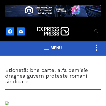
facebook
mail
Togg
MENU
sideb
&
navig
Etichetă:
bns cartel alfa demisie
dragnea guvern proteste romani
sindicate