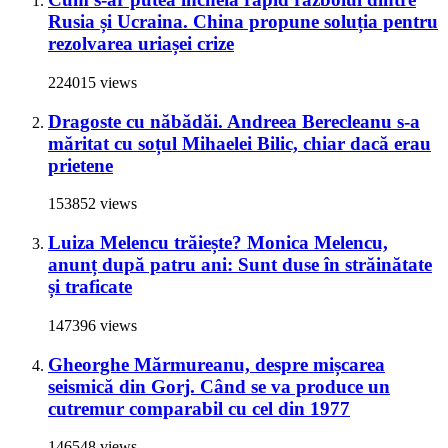
Rusia și Ucraina. China propune soluția pentru
rezolvarea uriașei crize
224015 views
Dragoste cu năbădăi. Andreea Berecleanu s-a
măritat cu soțul Mihaelei Bilic, chiar dacă erau
prietene
153852 views
Luiza Melencu trăiește? Monica Melencu,
anunț după patru ani: Sunt duse în străinătate
și traficate
147396 views
Gheorghe Mărmureanu, despre mișcarea
seismică din Gorj. Când se va produce un
cutremur comparabil cu cel din 1977
146548 views