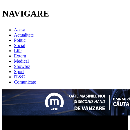
NAVIGARE
Acasa
Actualitate
Politic
Social
Life
Extern
Medical
Showbiz
Sport
IT&C
Comunicate