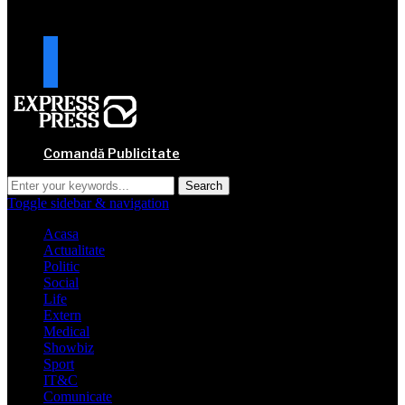
URMARESTE-NE
facebook
mail
Comandă Publicitate
Toggle sidebar & navigation
Acasa
Actualitate
Politic
Social
Life
Extern
Medical
Showbiz
Sport
IT&C
Comunicate