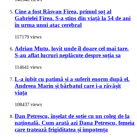
Cine a fost Răsvan Firea, primul soț al
Gabrielei Firea. S-a stins din viață la 54 de ani
în urma unui atac cerebral
117179 views
Adrian Mutu, lovit unde îl doare cel mai tare.
S-au aflat lucruri neplăcute despre soția sa
114641 views
L-a iubit cu patimă și a suferit enorm după el.
Andreea Marin și bărbatul care i-a răvășit
viața
108437 views
Dan Petrescu, înșelat de soție cu un coleg de la
națională. Cum arată azi Dana Petrescu, femeia
care tratează frigiditatea și impotența