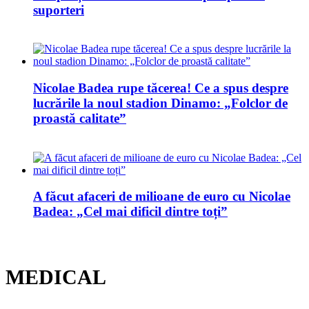
suporteri
Nicolae Badea rupe tăcerea! Ce a spus despre
lucrările la noul stadion Dinamo: „Folclor de
proastă calitate”
A făcut afaceri de milioane de euro cu Nicolae
Badea: „Cel mai dificil dintre toți”
MEDICAL