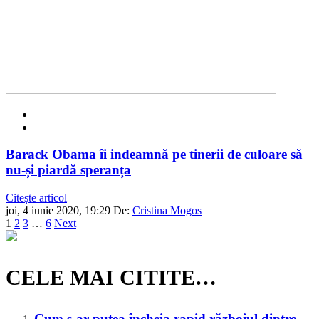
Barack Obama îi indeamnă pe tinerii de culoare să
nu-și piardă speranța
Citește articol
joi, 4 iunie 2020, 19:29
De:
Cristina Mogos
1
2
3
…
6
Next
CELE MAI CITITE…
Cum s-ar putea încheia rapid războiul dintre