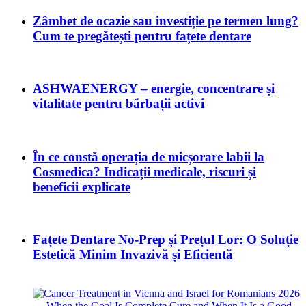
Zâmbet de ocazie sau investiție pe termen lung?
Cum te pregătești pentru fațete dentare
ASHWAENERGY – energie, concentrare și
vitalitate pentru bărbații activi
În ce constă operația de micșorare labii la
Cosmedica? Indicații medicale, riscuri și
beneficii explicate
Fațete Dentare No-Prep și Prețul Lor: O Soluție
Estetică Minim Invazivă și Eficientă