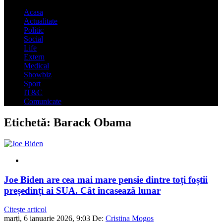
Acasa
Actualitate
Politic
Social
Life
Extern
Medical
Showbiz
Sport
IT&C
Comunicate
Etichetă:
Barack Obama
Joe Biden are cea mai mare pensie dintre toți foștii
președinți ai SUA. Cât încasează lunar
Citește articol
marți, 6 ianuarie 2026, 9:03
De:
Cristina Mogos