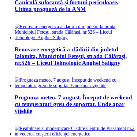
Caniculă sufocantă și furtuni periculoase.
Ultima prognoză de la ANM
Renovare energetică a clădirii din judetul
Ialomita, Municipiul Fetești, strada Călărași,
nr.526 – Liceul Tehnologic Anghel Saligny
Prognoza meteo, 7 august. Început de weekend
cu temperaturi greu de suportat. Unde apar
vijeliile